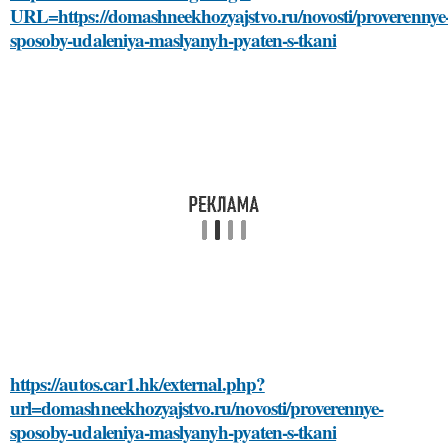
URL=https://domashneekhozyajstvo.ru/novosti/proverennye
sposoby-udaleniya-maslyanyh-pyaten-s-tkani
https://autos.car1.hk/external.php?
url=domashneekhozyajstvo.ru/novosti/proverennye-
sposoby-udaleniya-maslyanyh-pyaten-s-tkani