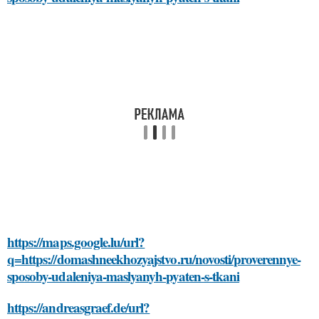
https://maps.google.lu/url?
q=https://domashneekhozyajstvo.ru/novosti/proverennye-
sposoby-udaleniya-maslyanyh-pyaten-s-tkani
https://andreasgraef.de/url?