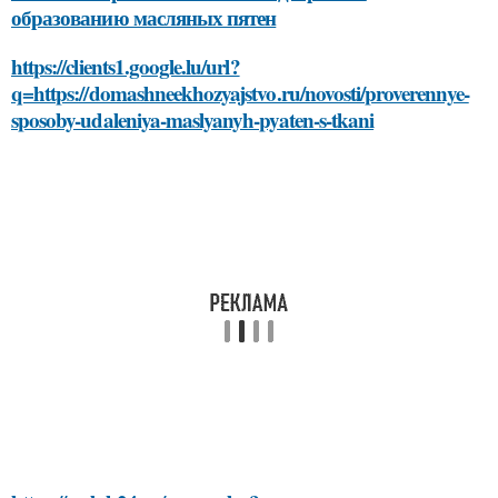
образованию масляных пятен
https://clients1.google.lu/url?
q=https://domashneekhozyajstvo.ru/novosti/proverennye-
sposoby-udaleniya-maslyanyh-pyaten-s-tkani