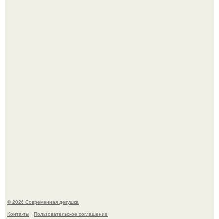
Лишь в том случае, если есть в истории моды идеал, то
это Синди Кроуфорд.
Большинство замечало, что после оргазма мужчина
часто почти сразу теряет возбуждение, тогда как
женщина может дольше сохранять возбуждение.
© 2026 Современная девушка
Контакты
Пользовательское соглашение