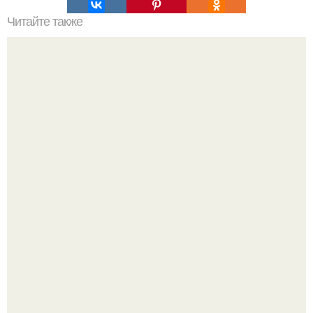
Читайте также
Как обеспечить защиту фундамента от влаги и коррозии
с помощью плитки для облицовки
Все же слышали про вчерашнюю победу Бена аффлека