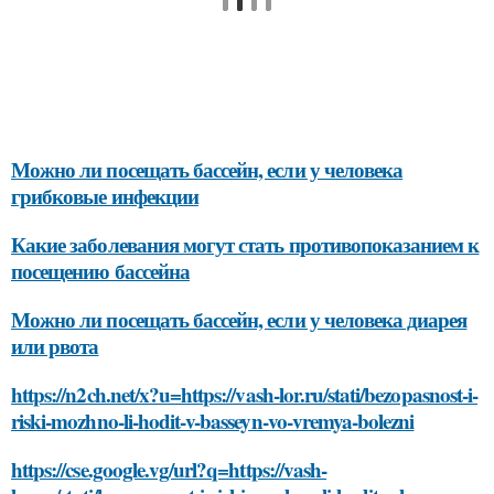
Можно ли посещать бассейн, если у человека
грибковые инфекции
Какие заболевания могут стать противопоказанием к
посещению бассейна
Можно ли посещать бассейн, если у человека диарея
или рвота
https://n2ch.net/x?u=https://vash-lor.ru/stati/bezopasnost-i-
riski-mozhno-li-hodit-v-basseyn-vo-vremya-bolezni
https://cse.google.vg/url?q=https://vash-