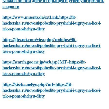
Можно ли при диете от прыщей и угрей употреблять
сладости
https://www.mueritz.de/extLink/https://fit-
hackersha.ru/novosti/pobedite-pryshchi-i-ugrey-na-lice-i-
tele-s-pomoshchyu-diety
https://ijbssnet.com/view.php?u=https://fit-
hackersha.ru/novosti/pobedite-pryshchi-i-ugrey-na-lice-i-
tele-s-pomoshchyu-diety
https://search.goo.ne.jp/web.jsp?MT=https://fit-
hackersha.ru/novosti/pobedite-pryshchi-i-ugrey-na-lice-i-
tele-s-pomoshchyu-diety
https://kisska.net/go.php?url=https://fit-
hackersha.ru/novosti/pobedite-pryshchi-i-ugrey-na-lice-i-
tele-s-pomoshchyu-diety