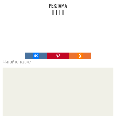
Читайте также
Как коронавирус влияет на работу органов: все, что
нужно знать