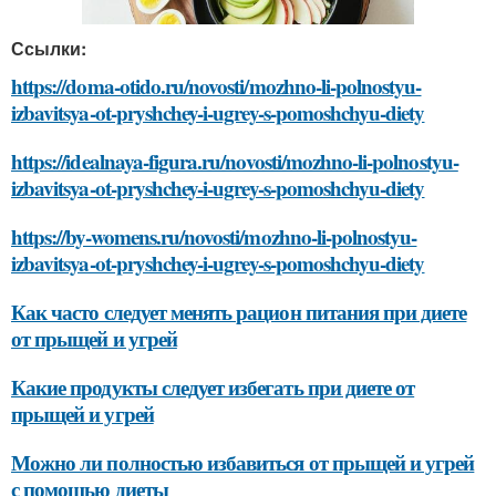
Ссылки:
https://doma-otido.ru/novosti/mozhno-li-polnostyu-
izbavitsya-ot-pryshchey-i-ugrey-s-pomoshchyu-diety
https://idealnaya-figura.ru/novosti/mozhno-li-polnostyu-
izbavitsya-ot-pryshchey-i-ugrey-s-pomoshchyu-diety
https://by-womens.ru/novosti/mozhno-li-polnostyu-
izbavitsya-ot-pryshchey-i-ugrey-s-pomoshchyu-diety
Как часто следует менять рацион питания при диете
от прыщей и угрей
Какие продукты следует избегать при диете от
прыщей и угрей
Можно ли полностью избавиться от прыщей и угрей
с помощью диеты