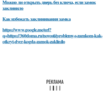
Можно ли открыть дверь без ключа, если замок
заклинило
Как избежать заклинивания замка
https://www.google.me/url?
q=https://360doma.ru/novosti/problemy-s-zamkom-kak-
otkryt-dver-kogda-zamok-zaklinilo