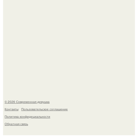
Платье, которое до сих пор вызывает споры спустя годы.
Рацион 1400 калорий.
© 2026 Современная девушка
Контакты
Пользовательское соглашение
Политика конфидециальности
Обратная связь