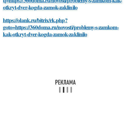
q=https://360doma.ru/novosti/problemy-s-zamkom-kak-
otkryt-dver-kogda-zamok-zaklinilo
https://olank.ru/bitrix/rk.php?
goto=https://360doma.ru/novosti/problemy-s-zamkom-
kak-otkryt-dver-kogda-zamok-zaklinilo