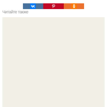
Читайте также
Почему насморк может возникать в 8 месяце
беременности
Мало кто знает, что Элизабет олсен получила роль алы
Ванды максимофф не сразу.