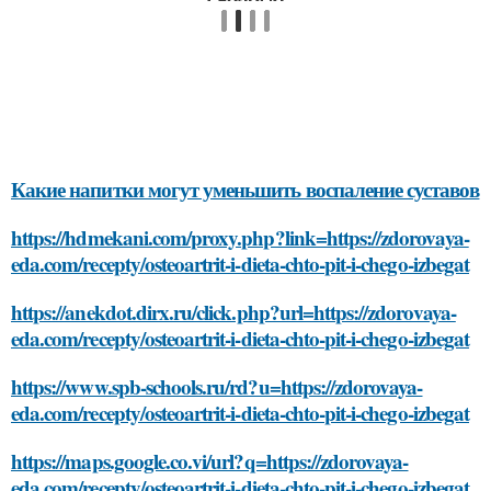
Какие напитки могут уменьшить воспаление суставов
https://hdmekani.com/proxy.php?link=https://zdorovaya-
eda.com/recepty/osteoartrit-i-dieta-chto-pit-i-chego-izbegat
https://anekdot.dirx.ru/click.php?url=https://zdorovaya-
eda.com/recepty/osteoartrit-i-dieta-chto-pit-i-chego-izbegat
https://www.spb-schools.ru/rd?u=https://zdorovaya-
eda.com/recepty/osteoartrit-i-dieta-chto-pit-i-chego-izbegat
https://maps.google.co.vi/url?q=https://zdorovaya-
eda.com/recepty/osteoartrit-i-dieta-chto-pit-i-chego-izbegat