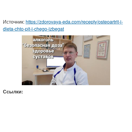
Источник:
https://zdorovaya-eda.com/recepty/osteoartrit-i-
dieta-chto-pit-i-chego-izbegat
Ссылки: