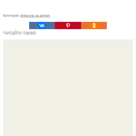
Категории:
Алкоголь на артрит
Читайте также
Как коронавирус влияет на работу органов: все, что
нужно знать