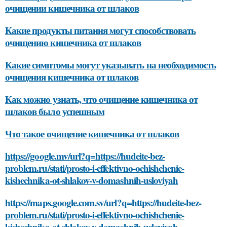
очищении кишечника от шлаков
Какие продукты питания могут способствовать
очищению кишечника от шлаков
Какие симптомы могут указывать на необходимость
очищения кишечника от шлаков
Как можно узнать, что очищение кишечника от
шлаков было успешным
Что такое очищение кишечника от шлаков
https://google.mv/url?q=https://hudeite-bez-
problem.ru/stati/prosto-i-effektivno-ochishchenie-
kishechnika-ot-shlakov-v-domashnih-usloviyah
https://maps.google.com.sv/url?q=https://hudeite-bez-
problem.ru/stati/prosto-i-effektivno-ochishchenie-
kishechnika-ot-shlakov-v-domashnih-usloviyah