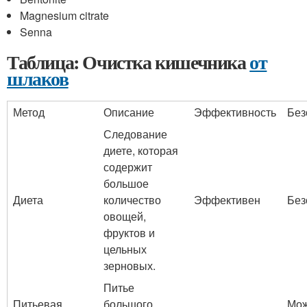
Magnesium citrate
Senna
Таблица: Очистка кишечника
от
шлаков
Метод
Описание
Эффективность
Без
Следование
диете, которая
содержит
большое
Диета
количество
Эффективен
Без
овощей,
фруктов и
цельных
зерновых.
Питье
Питьевая
большого
Мож