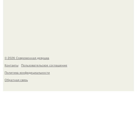
Кристина асмус опубликовала пляжные фото с 12-
летней дочерью от Гарика Харламова.
© 2026 Современная девушка
Контакты
Пользовательское соглашение
Политика конфидециальности
Обратная связь