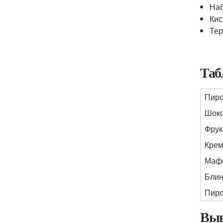
Наб
Кис
Те
Таб
Пир
Шок
Фрук
Крем
Маф
Блин
Пиро
Выв