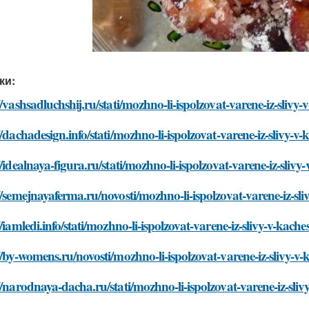
ки:
//vashsadluchshij.ru/stati/mozhno-li-ispolzovat-varene-iz-sliv
//dachadesign.info/stati/mozhno-li-ispolzovat-varene-iz-slivy-
//idealnaya-figura.ru/stati/mozhno-li-ispolzovat-varene-iz-sliv
//semejnayaferma.ru/novosti/mozhno-li-ispolzovat-varene-iz-sl
//iamledi.info/stati/mozhno-li-ispolzovat-varene-iz-slivy-v-kac
//by-womens.ru/novosti/mozhno-li-ispolzovat-varene-iz-slivy-v
//narodnaya-dacha.ru/stati/mozhno-li-ispolzovat-varene-iz-sli