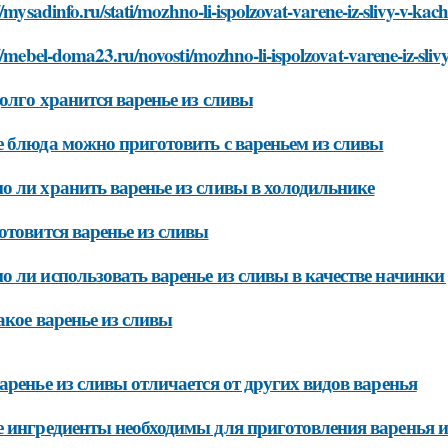
//mysadinfo.ru/stati/mozhno-li-ispolzovat-varene-iz-slivy-v-ka
//mebel-doma23.ru/novosti/mozhno-li-ispolzovat-varene-iz-sli
олго хранится варенье из сливы
 блюда можно приготовить с вареньем из сливы
 ли хранить варенье из сливы в холодильнике
отовится варенье из сливы
 ли использовать варенье из сливы в качестве начинк
акое варенье из сливы
аренье из сливы отличается от других видов варенья
 ингредиенты необходимы для приготовления варенья и