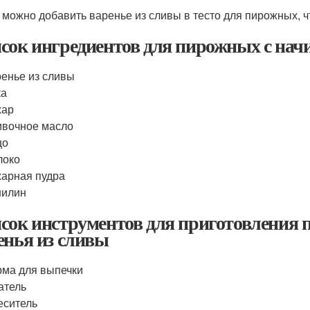
 можно добавить варенье из сливы в тесто для пирожных, 
сок ингредиентов для пирожных с начи
енье из сливы
ка
хар
вочное масло
цо
локо
арная пудра
нилин
сок инструментов для приготовления 
енья из сливы
ма для выпечки
атель
еситель