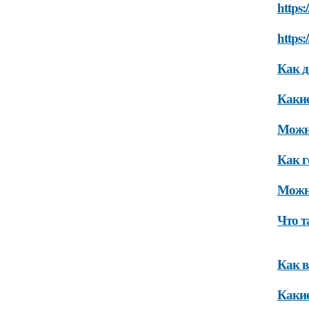
https:
https:
Как д
Какие
Можно
Как г
Можно
Что т
Как в
Какие