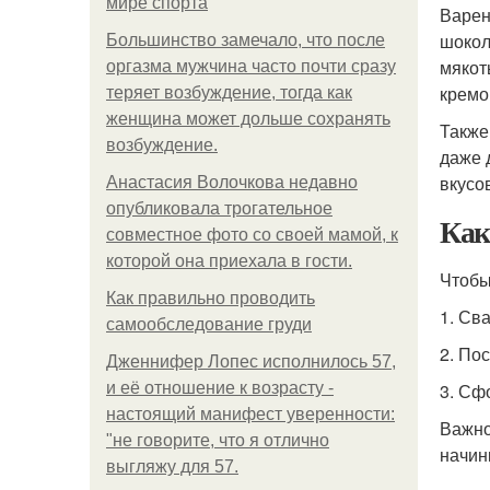
мире спорта
Варен
шокол
Большинство замечало, что после
мякот
оргазма мужчина часто почти сразу
кремо
теряет возбуждение, тогда как
женщина может дольше сохранять
Также
возбуждение.
даже 
вкусо
Анастасия Волочкова недавно
опубликовала трогательное
Как
совместное фото со своей мамой, к
которой она приехала в гости.
Чтобы
Как правильно проводить
1. Св
самообследование груди
2. По
Дженнифер Лопес исполнилось 57,
и её отношение к возрасту -
3. Сф
настоящий манифест уверенности:
Важно
"не говорите, что я отлично
начин
выгляжу для 57.