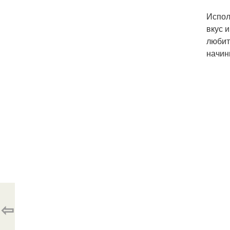
Испол
вкус 
любит
начин
⇦