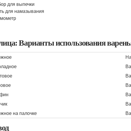
ор для выпечки
ть для намазывания
рмометр
лица: Варианты использования варень
ожное
На
оладное
Ва
товое
Ва
овое
Ва
фин
Ва
чик
Ва
жное на палочке
Ва
од