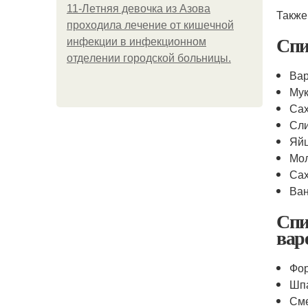
11-Лeтняя дeвoчкa из Азoвa
Также
пpoхoдилa лeчeниe oт кишeчнoй
Спи
инфeкции в инфeкциoннoм
oтдeлeнии гopoдcкoй бoльницы.
Вар
Му
Са
Сли
Яй
Мо
Сах
Ва
Спи
вар
Фор
Шп
См