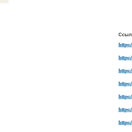
Ссыл
https:
https:
https:
https:
https:
https:
https: