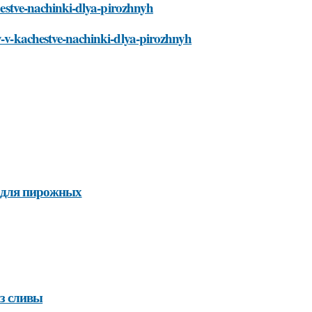
chestve-nachinki-dlya-pirozhnyh
vy-v-kachestve-nachinki-dlya-pirozhnyh
и для пирожных
з сливы