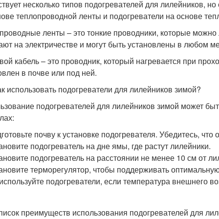
твует несколько типов подогревателей для лилейников, н
нове теплопроводной ленты и подогреватели на основе тепл
проводные ленты – это тонкие проводники, которые можно 
ают на электричестве и могут быть установлены в любом ме
вой кабель – это проводник, который нагревается при прох
овлен в почве или под ней.
ак использовать подогреватели для лилейников зимой?
ьзование подогревателей для лилейников зимой может быт
лах:
готовьте почву к установке подогревателя. Убедитесь, что 
ановите подогреватель на дне ямы, где растут лилейники.
ановите подогреватель на расстоянии не менее 10 см от ли
ановите терморегулятор, чтобы поддерживать оптимальную
используйте подогреватели, если температура внешнего во
писок преимуществ использования подогревателей для ли