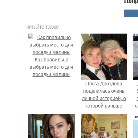
Понр
Читайте также
Как правильно
выбрать место для
посадки малины
Ольга Дроздова
поделилась очень
личной историей, о
которой раньше
о
почти не говорила.
п