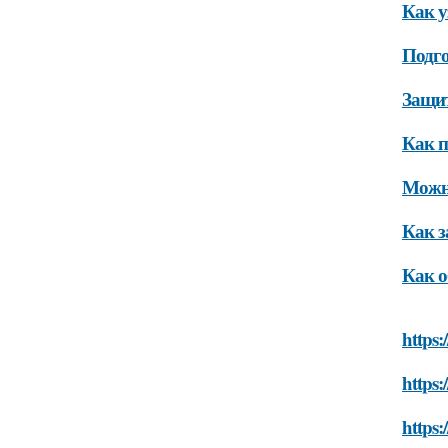
Как у
Подго
Защит
Как п
Можно
Как з
Как о
https:
https:
https: