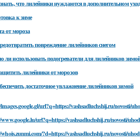
знать, что лилейники нуждаются в дополнительном ухо
товка к зиме
а от мороза
редотвратить повреждение лилейников снегом
 ли использовать подогреватели для лилейников зимо
ащитить лилейники от морозов
беспечить достаточное увлажнение лилейников зимой
//images.google.gl/url?q=https://vashsadluchshij.ru/novosti/
//www.google.lu/url?q=https://vashsadluchshij.ru/novosti/uho
//whois.zunmi.com/?d=https://vashsadluchshij.ru/novosti/uho