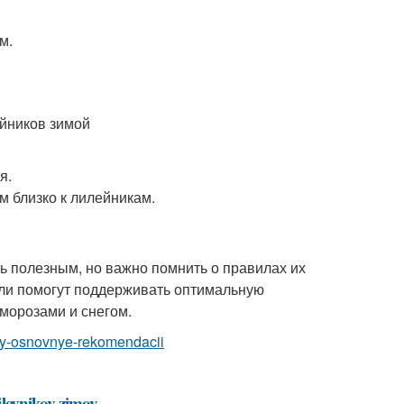
м.
ейников зимой
я.
м близко к лилейникам.
ь полезным, но важно помнить о правилах их
ели помогут поддерживать оптимальную
морозами и снегом.
moy-osnovnye-rekomendacii
lileynikov-zimoy