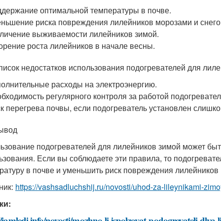
держание оптимальной температуры в почве.
ньшение риска повреждения лилейников морозами и снего
личение выживаемости лилейников зимой.
орение роста лилейников в начале весны.
писок недостатков использования подогревателей для лил
олнительные расходы на электроэнергию.
бходимость регулярного контроля за работой подогревател
к перегрева почвы, если подогреватель установлен слишко
ывод
ьзование подогревателей для лилейников зимой может быт
ьзования. Если вы соблюдаете эти правила, то подогреват
ратуру в почве и уменьшить риск повреждения лилейников 
ник:
https://vashsadluchshij.ru/novosti/uhod-za-lileynikami-zi
ки:
//iamledi.info/novosti/mozhno-li-ispolzovat-podogrevateli-dlya-