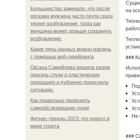
Сущес
Большинство замечало, что после
на ос
оргазма мужчина часто почти сразу
Тепло
теряет возбуждение, тогда как
работ
женщина может дольше сохранять
Тепло
возбуждение.
устан
Какие типы данных можно извлечь
### К
с помощью веб-скрейпинга
Испол
Оксана Самойлова решила разом
прави
пресечь слухи о пластических
операциях и публично прояснила
Под
ситуацию.
Уст
Уст
Как правильно проводить
Уст
самообследование груди
Не 
Фитнес-тренды 2023: что нового в
мире спорта
### С