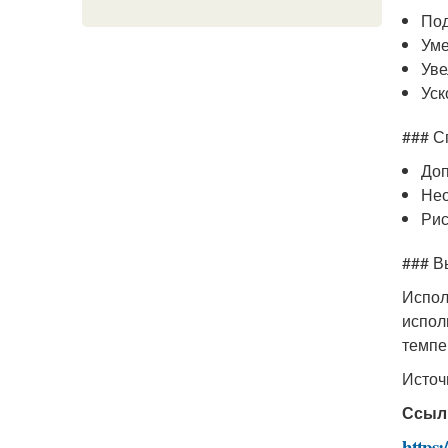
Под
Уме
Уве
Уск
### С
Доп
Нео
Рис
### В
Испол
испол
темпе
Источ
Ссыл
https: