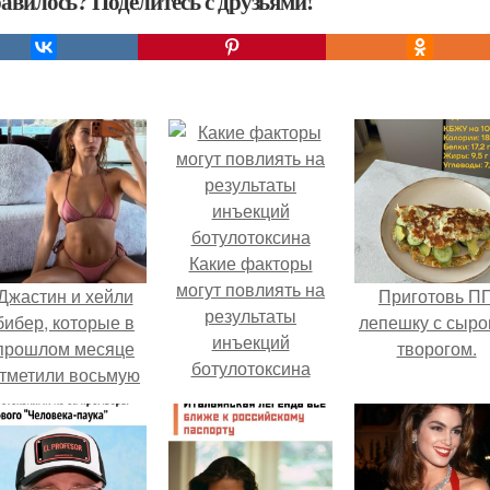
авилось? Поделитесь с друзьями!
Какие факторы
могут повлиять на
Джастин и хейли
Приготовь П
результаты
бибер, которые в
лепешку с сыро
инъекций
прошлом месяце
творогом.
ботулотоксина
тметили восьмую
годовщину
омолвки, показали
новые фото с
совместного