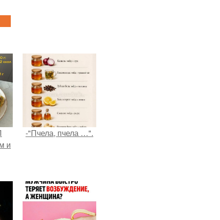
П
-"Пчела, пчела …".
м и