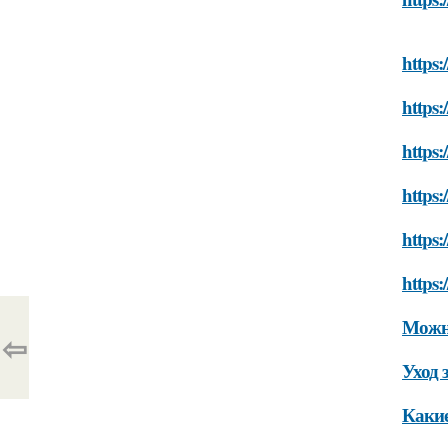
https:
https:
https:
https:
https:
https:
Можно
⇦
Уход 
Какие