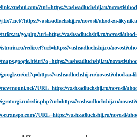
//link.xuehui.com/?url=https://vashsadluchshij.ru/novosti/uh
//j.lix7.net/?https://vashsadluchshij.ru/novosti/uhod-za-liley
//rufox.ru/go.php?url=https://vashsadluchshij.ru/novosti/uho
//istraria.ru/redirect?url=https://vashsadluchshij.ru/novosti/
//maps.google.ht/url?q=https://vashsadluchshij.ru/novosti/uh
//google.ca/url?q=https://vashsadluchshij.ru/novosti/uhod-za
//newmount.net/?URL=https://vashsadluchshij.ru/novosti/uho
//igrotorgi.ru/redir.php?url=https://vashsadluchshij.ru/novos
//octranspo.com/?URL=https://vashsadluchshij.ru/novosti/uh