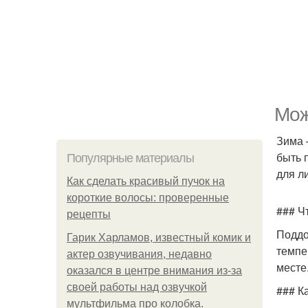
Мож
Зима 
быть 
Популярные материалы
для л
Как сделать красивый пучок на
короткие волосы: проверенные
### Ч
рецепты
Поддо
Гарик Харламов, известный комик и
темпе
актер озвучивания, недавно
месте
оказался в центре внимания из-за
своей работы над озвучкой
### К
мультфильма про колобка.