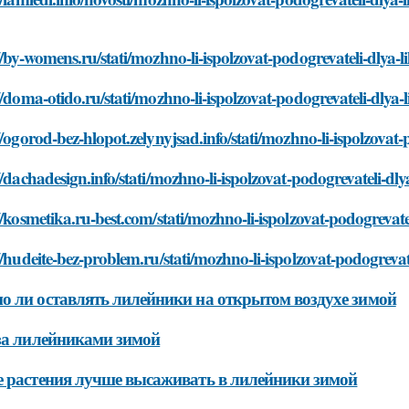
//by-womens.ru/stati/mozhno-li-ispolzovat-podogrevateli-dlya-l
//doma-otido.ru/stati/mozhno-li-ispolzovat-podogrevateli-dlya-
//ogorod-bez-hlopot.zelynyjsad.info/stati/mozhno-li-ispolzovat-
//dachadesign.info/stati/mozhno-li-ispolzovat-podogrevateli-dly
//kosmetika.ru-best.com/stati/mozhno-li-ispolzovat-podogrevate
//hudeite-bez-problem.ru/stati/mozhno-li-ispolzovat-podogrevat
 ли оставлять лилейники на открытом воздухе зимой
за лилейниками зимой
 растения лучше высаживать в лилейники зимой