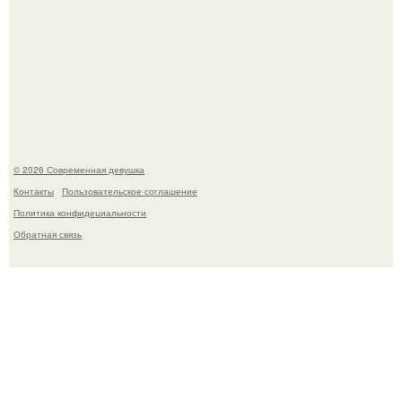
Лишь в том случае, если есть в истории моды идеал, то
это Синди Кроуфорд.
© 2026 Современная девушка
Контакты
Пользовательское соглашение
Политика конфидециальности
Обратная связь