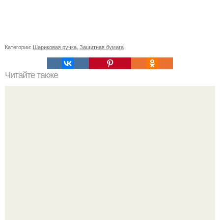
Категории:
Шариковая ручка
,
Защитная бумага
Читайте также
БЫСТРЫЕ пучки для коротких волос: что нужно знать
перед покупкой