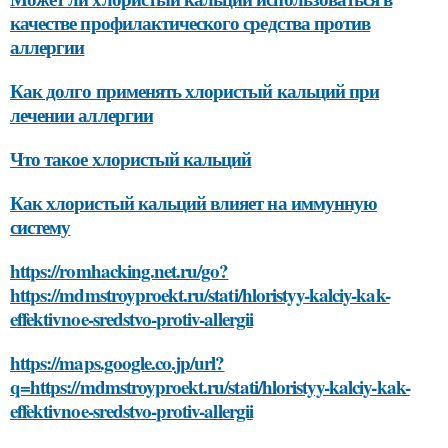
качестве профилактического средства против
аллергии
Как долго применять хлористый кальций при
лечении аллергии
Что такое хлористый кальций
Как хлористый кальций влияет на иммунную
систему
https://romhacking.net.ru/go?
https://mdmstroyproekt.ru/stati/hloristyy-kalciy-kak-
effektivnoe-sredstvo-protiv-allergii
https://maps.google.co.jp/url?
q=https://mdmstroyproekt.ru/stati/hloristyy-kalciy-kak-
effektivnoe-sredstvo-protiv-allergii