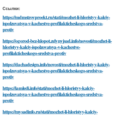
Ссылки:
https://mdmstroyproekt.ru/stati/mozhet-li-hloristyy-kalciy-
ispolzovatsya-v-kachestve-profilakticheskogo-sredstva-
protiv
https://ogorod-bez-hlopot.zelynyjsad.info/novosti/mozhet-li-
hloristyy-kalciy-ispolzovatsya-v-kachestve-
profilakticheskogo-sredstva-protiv
https://dachadesign.info/novosti/mozhet-li-hloristyy-kalciy-
ispolzovatsya-v-kachestve-profilakticheskogo-sredstva-
protiv
https://iamledi.info/stati/mozhet-li-hloristyy-kalciy-
ispolzovatsya-v-kachestve-profilakticheskogo-sredstva-
protiv
https://mysadinfo.ru/stati/mozhet-li-hloristyy-kalciy-