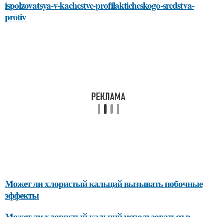
ispolzovatsya-v-kachestve-profilakticheskogo-sredstva-
protiv
Может ли хлористый кальций вызывать побочные
эффекты
Может ли хлористый кальций использоваться в