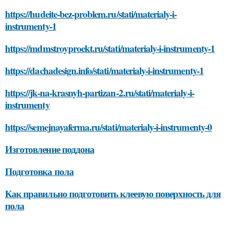
https://hudeite-bez-problem.ru/stati/materialy-i-
instrumenty-1
https://mdmstroyproekt.ru/stati/materialy-i-instrumenty-1
https://dachadesign.info/stati/materialy-i-instrumenty-1
https://jk-na-krasnyh-partizan-2.ru/stati/materialy-i-
instrumenty
https://semejnayaferma.ru/stati/materialy-i-instrumenty-0
Изготовление поддона
Подготовка пола
Как правильно подготовить клеевую поверхность для
пола