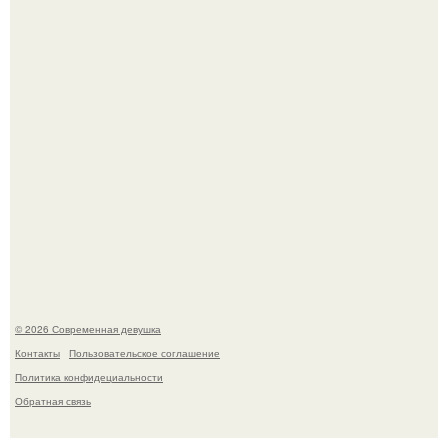
Спустя годы актеры хоррора "Тело Дженнифер" сильно
изменились, пройдя путь от подростковых кумиров до
мировых звезд.
© 2026 Современная девушка
Контакты
Пользовательское соглашение
Политика конфидециальности
Обратная связь