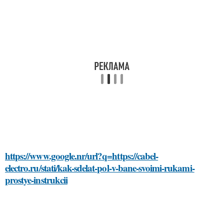
https://www.google.nr/url?q=https://cabel-
electro.ru/stati/kak-sdelat-pol-v-bane-svoimi-rukami-
prostye-instrukcii