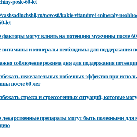
iny-posle-60-let
//vashsadluchshij.ru/novosti/kakie-vitaminy-i-mineraly-neob
60-let
 факторы могут влиять на потенцию мужчины после 60
 витамины и минералы необходимы для поддержания по
ажно соблюдение режима дня для поддержания потенци
збежать нежелательных побочных эффектов при исполь
ны после 60 лет
збежать стресса и стрессогенных ситуаций, которые мог
 лекарственные препараты могут быть полезными для м
нцию