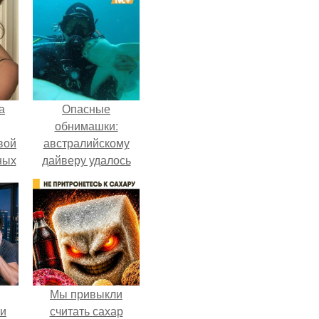
а
Опасные
обнимашки:
вой
австралийскому
ных
дайверу удалось
ак
приручить акулу.
ла
ние
Мы привыкли
ли
считать сахар