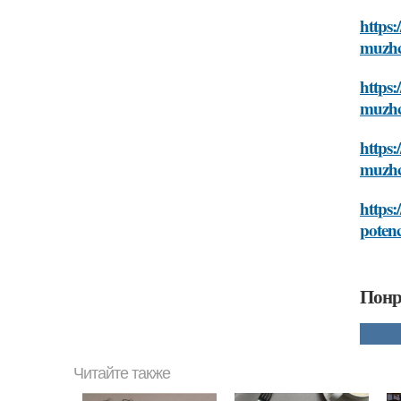
https:
muzhch
https:
muzhch
https:
muzhch
https:
potenc
Понр
Читайте также