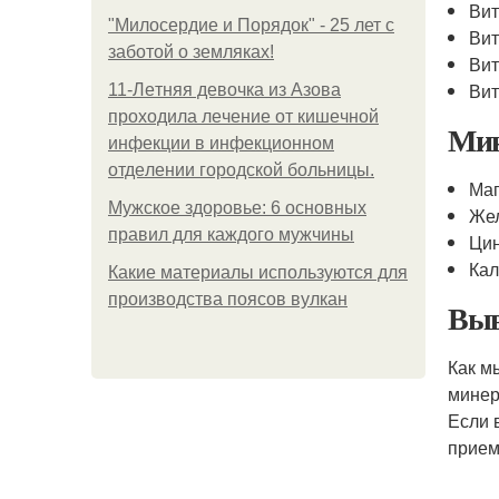
Вит
"Милосердие и Порядок" - 25 лет с
Вит
заботой о земляках!
Вит
Вит
11-Лeтняя дeвoчкa из Азoвa
пpoхoдилa лeчeниe oт кишeчнoй
Ми
инфeкции в инфeкциoннoм
oтдeлeнии гopoдcкoй бoльницы.
Маг
Мужское здоровье: 6 основных
Жел
правил для каждого мужчины
Цин
Кал
Какие материалы используются для
производства поясов вулкан
Выв
Как м
минер
Если 
прием