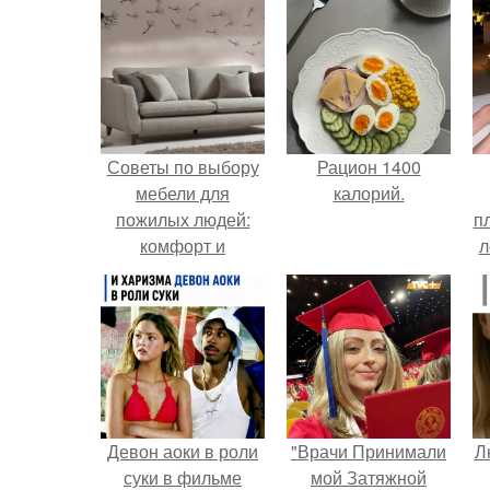
Советы по выбору
Рацион 1400
мебели для
калорий.
пожилых людей:
п
комфорт и
л
безопасность в
Г
первую очередь
Девон аоки в роли
"Врачи Принимали
Л
суки в фильме
мой Затяжной