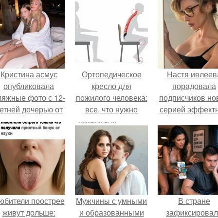
Кристина асмус
Ортопедическое
Настя ивлеев
опубликовала
кресло для
порадовала
ляжные фото с 12-
пожилого человека:
подписчиков но
етней дочерью от
все, что нужно
серией эффект
арика Харламова.
знать
снимков - и, к
обычно, вызва
бурное обсужде
в соцсетях.
юбители поострее
Мужчины с умными
В стране
живут дольше:
и образованными
зафиксирова