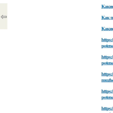
Какие
⇦
Как п
Какие
https:
potenc
https:
potenc
https:
muzhch
https:
potenc
https: