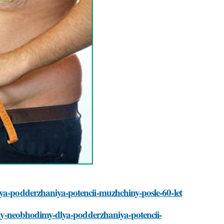
lya-podderzhaniya-potencii-muzhchiny-posle-60-let
raly-neobhodimy-dlya-podderzhaniya-potencii-