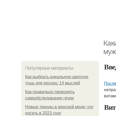
Как
муж
Вве
Популярные материалы
Как выбрать идеальную цветную
После
тушь для ресниц: 14 мыслей
непра
Как правильно проводить
витам
самообследование груди
Ви
Новые тренды в женской моде: что
носить в 2023 году