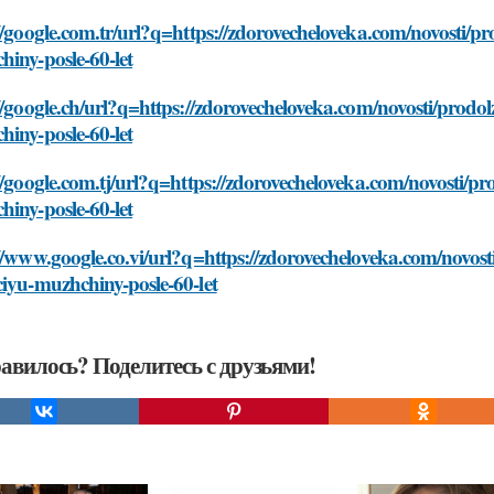
//google.com.tr/url?q=https://zdorovecheloveka.com/novosti/p
iny-posle-60-let
//google.ch/url?q=https://zdorovecheloveka.com/novosti/prodo
iny-posle-60-let
//google.com.tj/url?q=https://zdorovecheloveka.com/novosti/p
iny-posle-60-let
//www.google.co.vi/url?q=https://zdorovecheloveka.com/novost
iyu-muzhchiny-posle-60-let
авилось? Поделитесь с друзьями!