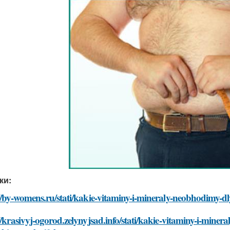
ки:
//by-womens.ru/stati/kakie-vitaminy-i-mineraly-neobhodimy-d
//krasivyj-ogorod.zelynyjsad.info/stati/kakie-vitaminy-i-mine