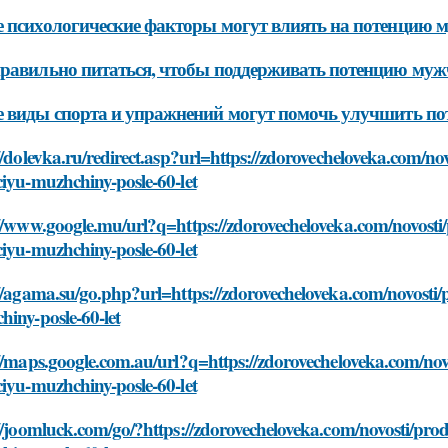
 психологические факторы могут влиять на потенцию м
равильно питаться, чтобы поддерживать потенцию мужч
 виды спорта и упражнений могут помочь улучшить по
//dolevka.ru/redirect.asp?url=https://zdorovecheloveka.com/no
iyu-muzhchiny-posle-60-let
//www.google.mu/url?q=https://zdorovecheloveka.com/novosti
iyu-muzhchiny-posle-60-let
//agama.su/go.php?url=https://zdorovecheloveka.com/novosti/
iny-posle-60-let
//maps.google.com.au/url?q=https://zdorovecheloveka.com/nov
iyu-muzhchiny-posle-60-let
//joomluck.com/go/?https://zdorovecheloveka.com/novosti/pro