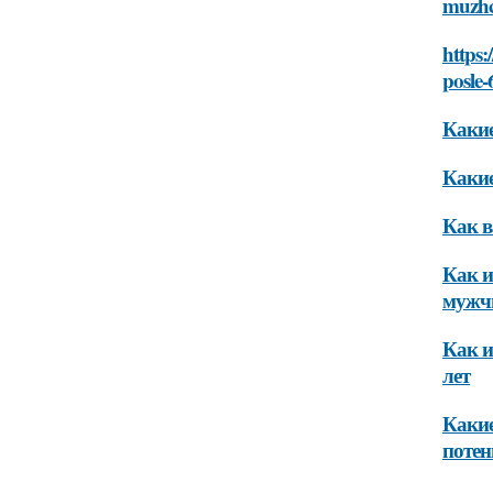
muzhch
https:
posle-
Какие
Какие
Как в
Как и
мужчи
Как и
лет
Какие
поте