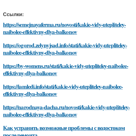
Ссылки:
https://semejnayaferma.ru/novosti/kakie-vidy-utepliteley-
naibolee-effektivny-dlya-balkonov
https://ogorod.zelynyjsad.info/stati/kakie-vidy-utepliteley-
naibolee-effektivny-dlya-balkonov
https://by-womens.ru/stati/kakie-vidy-utepliteley-naibolee-
effektivny-dlya-balkonov
https://iamledi.info/stati/kakie-vidy-utepliteley-naibolee-
effektivny-dlya-balkonov
https://narodnaya-dacha.ru/novosti/kakie-vidy-utepliteley-
naibolee-effektivny-dlya-balkonov
Как устранить возможные проблемы с водостоком
после ремонта