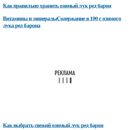
Как правильно хранить озимый лук ред барон
Витамины и минералыСодержание в 100 г озимого
лука ред барона
Как выбрать свежий озимый лук ред барон