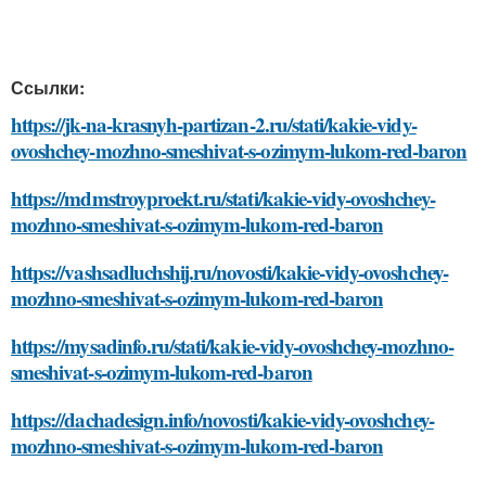
Ссылки:
https://jk-na-krasnyh-partizan-2.ru/stati/kakie-vidy-
ovoshchey-mozhno-smeshivat-s-ozimym-lukom-red-baron
https://mdmstroyproekt.ru/stati/kakie-vidy-ovoshchey-
mozhno-smeshivat-s-ozimym-lukom-red-baron
https://vashsadluchshij.ru/novosti/kakie-vidy-ovoshchey-
mozhno-smeshivat-s-ozimym-lukom-red-baron
https://mysadinfo.ru/stati/kakie-vidy-ovoshchey-mozhno-
smeshivat-s-ozimym-lukom-red-baron
https://dachadesign.info/novosti/kakie-vidy-ovoshchey-
mozhno-smeshivat-s-ozimym-lukom-red-baron