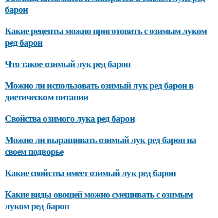
барон
Какие рецепты можно приготовить с озимым луком
ред барон
Что такое озимый лук ред барон
Можно ли использовать озимый лук ред барон в
диетическом питании
Свойства озимого лука ред барон
Можно ли выращивать озимый лук ред барон на
своем подворье
Какие свойства имеет озимый лук ред барон
Какие виды овощей можно смешивать с озимым
луком ред барон