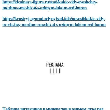
https://idealnaya-figura.ru/stati/kakie-vidy-ovoshchey-
mozhno-smeshivat-s-ozimym-lukom-red-baron
https://krasivyj-ogorod.zelynyjsad.info/novosti/kakie-vidy-
ovoshchey-mozhno-smeshivat-s-ozimym-lukom-red-baron
Таблица витаминов и минералов в озимом луке ред