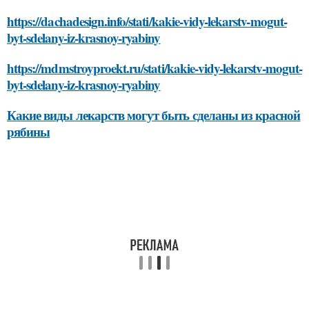
https://dachadesign.info/stati/kakie-vidy-lekarstv-mogut-
byt-sdelany-iz-krasnoy-ryabiny
https://mdmstroyproekt.ru/stati/kakie-vidy-lekarstv-mogut-
byt-sdelany-iz-krasnoy-ryabiny
Какие виды лекарств могут быть сделаны из красной
рябины