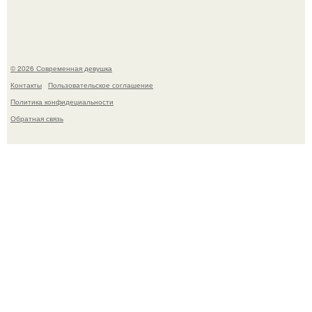
Платье, которое до сих пор вызывает споры спустя годы.
© 2026 Современная девушка
Контакты
Пользовательское соглашение
Политика конфидециальности
Обратная связь