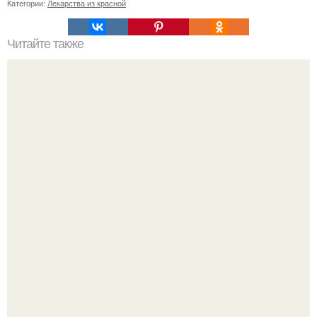
Категории:
Лекарства из красной
Читайте также
Зимние стили: кто носит рваные джинсы и как это делать
правильно