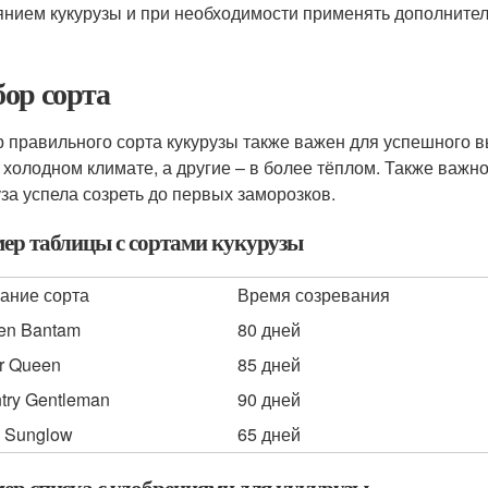
янием кукурузы и при необходимости применять дополните
ор сорта
 правильного сорта кукурузы также важен для успешного 
 холодном климате, а другие – в более тёплом. Также важн
уза успела созреть до первых заморозков.
ер таблицы с сортами кукурузы
ание сорта
Время созревания
en Bantam
80 дней
er Queen
85 дней
try Gentleman
90 дней
y Sunglow
65 дней