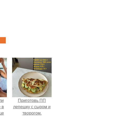
ли
Приготовь ПП
 в
лепешку с сыром и
це
творогом.