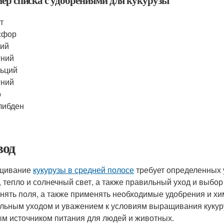
ер списка с удобрениями для кукурузы
т
сфор
лий
гний
ьций
гний
р
либден
од
щивание
кукурузы в средней полосе
требует определенных у
, тепло и солнечный свет, а также правильный уход и выбор
нять поля, а также применять необходимые удобрения и хи
льным уходом и уважением к условиям выращивания кукур
м источником питания для людей и животных.