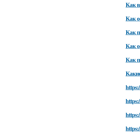
Как в
Как о
Как п
Как о
Как п
Какие
https:
https:
https:
https: