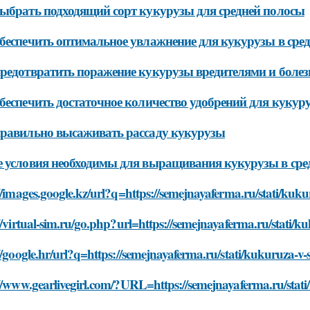
ыбрать подходящий сорт кукурузы для средней полосы
беспечить оптимальное увлажнение для кукурузы в сред
редотвратить поражение кукурузы вредителями и болезн
беспечить достаточное количество удобрений для кукуру
равильно высаживать рассаду кукурузы
 условия необходимы для выращивания кукурузы в сре
//images.google.kz/url?q=https://semejnayaferma.ru/stati/kuku
//virtual-sim.ru/go.php?url=https://semejnayaferma.ru/stati/k
//google.hr/url?q=https://semejnayaferma.ru/stati/kukuruza-v-
//www.gearlivegirl.com/?URL=https://semejnayaferma.ru/stati/