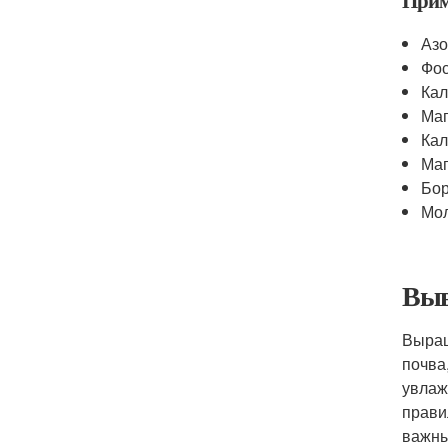
Прим
Азо
Фо
Ка
Ма
Кал
Ма
Бо
Мо
Выв
Выра
почва
увлаж
прави
важны