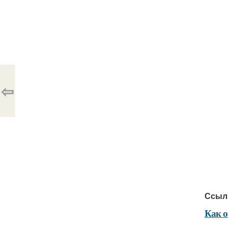
⇦
Ссыл
Как о