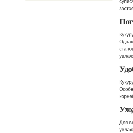
супес
засто
Пог
Кукур
Однак
стано
увлаж
Удо
Кукур
Особе
корне
Ухо
Для в
увлаж