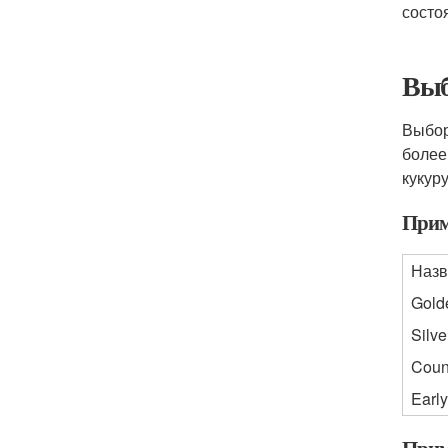
состо
Выб
Выбор
более
кукур
Прим
Назв
Gold
Silv
Coun
Earl