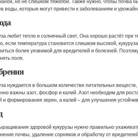
чаной, но не слишком тяжелой. Также нужно, чтобы почва 
ев воды, которые могут привести к заболеваниям и урожайн
ода
уза любит тепло и солнечный свет. Она хорошо растёт при т
о, если температура становится слишком высокой, кукуруз
виться более уязвимой для вредителей и болезней. Поэтому
нять поля.
брения
уза нуждается в большом количестве питательных веществ,
нно важны азот, фосфор и калий. Азот необходим для роста
й и формирования зерен, а калий – для улучшения устойчив
д
ыращивания здоровой кукурузы нужно правильно ухаживать 
нение почвы, удаление сорняков и обработку от вредителей