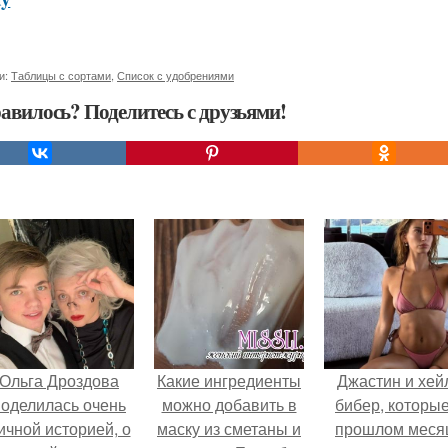
и:
Таблицы с сортами
,
Список с удобрениями
авилось? Поделитесь с друзьями!
Ольга Дроздова
Какие ингредиенты
Джастин и хей
поделилась очень
можно добавить в
бибер, которые
ичной историей, о
маску из сметаны и
прошлом меся