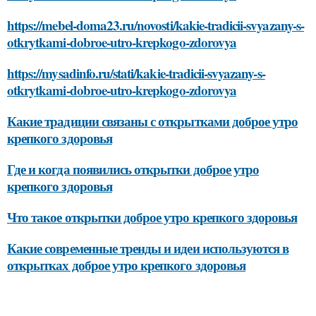
https://mebel-doma23.ru/novosti/kakie-tradicii-svyazany-s-
otkrytkami-dobroe-utro-krepkogo-zdorovya
https://mysadinfo.ru/stati/kakie-tradicii-svyazany-s-
otkrytkami-dobroe-utro-krepkogo-zdorovya
Какие традиции связаны с открытками доброе утро
крепкого здоровья
Где и когда появились открытки доброе утро
крепкого здоровья
Что такое открытки доброе утро крепкого здоровья
Какие современные тренды и идеи используются в
открытках доброе утро крепкого здоровья