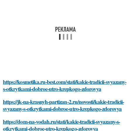
https://kosmetika.ru-best.com/stati/kakie-tradicii-svyazany-
s-otkrytkami-dobroe-utro-krepkogo-zdorovya
https://jk-na-krasnyh-partizan-2.ru/novosti/kakie-tradicii-
svyazany-s-otkrytkami-dobroe-utro-krepkogo-zdorovya
https://dom-na-vodah.ru/stati/kakie-tradicii-svyazany-s-
otkrytkami-dobroe-utro-krepkogo-zdorovya