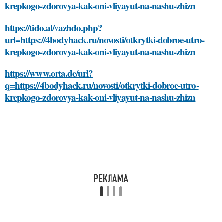
krepkogo-zdorovya-kak-oni-vliyayut-na-nashu-zhizn
https://tido.al/vazhdo.php?
url=https://4bodyhack.ru/novosti/otkrytki-dobroe-utro-
krepkogo-zdorovya-kak-oni-vliyayut-na-nashu-zhizn
https://www.orta.de/url?
q=https://4bodyhack.ru/novosti/otkrytki-dobroe-utro-
krepkogo-zdorovya-kak-oni-vliyayut-na-nashu-zhizn