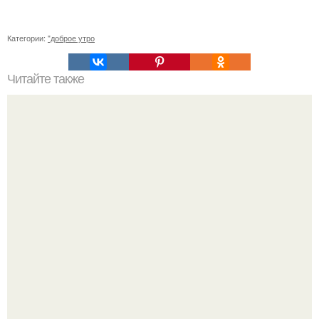
Категории:
"доброе утро
Читайте также
Как ухаживать за клумбей на газон
У юли Гаврилиной снова случился конфликт с комиком
Ильей Соболевым.