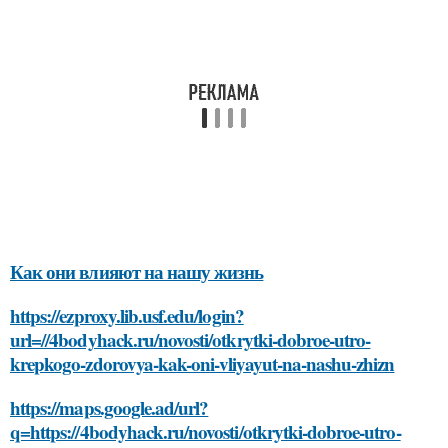
Как они влияют на нашу жизнь
https://ezproxy.lib.usf.edu/login?
url=//4bodyhack.ru/novosti/otkrytki-dobroe-utro-
krepkogo-zdorovya-kak-oni-vliyayut-na-nashu-zhizn
https://maps.google.ad/url?
q=https://4bodyhack.ru/novosti/otkrytki-dobroe-utro-