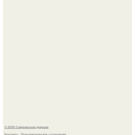
Соцсети захлестнула волна тревожных сообщений о
загадочном "Июньском Феномене".
Мы привыкли считать сахар обычной и безобидной
частью ежедневного рациона.
© 2026 Современная девушка
Контакты
Пользовательское соглашение