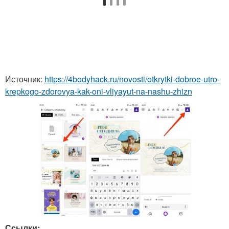
Источник:
https://4bodyhack.ru/novosti/otkrytki-dobroe-utro-
krepkogo-zdorovya-kak-oni-vliyayut-na-nashu-zhizn
Ссылки: