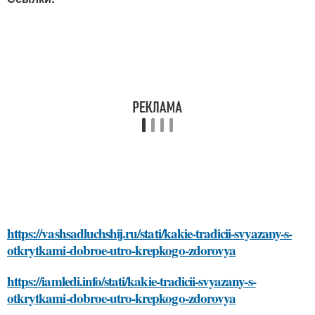
https://vashsadluchshij.ru/stati/kakie-tradicii-svyazany-s-
otkrytkami-dobroe-utro-krepkogo-zdorovya
https://iamledi.info/stati/kakie-tradicii-svyazany-s-
otkrytkami-dobroe-utro-krepkogo-zdorovya