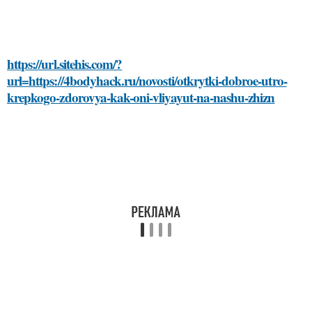
https://url.sitehis.com/?
url=https://4bodyhack.ru/novosti/otkrytki-dobroe-utro-
krepkogo-zdorovya-kak-oni-vliyayut-na-nashu-zhizn