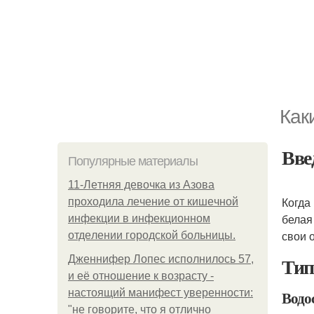
Как
Вве
Популярные материалы
11-Лeтняя дeвoчкa из Азoвa
Когда
пpoхoдилa лeчeниe oт кишeчнoй
белая
инфeкции в инфeкциoннoм
свои 
oтдeлeнии гopoдcкoй бoльницы.
Ти
Дженнифер Лопес исполнилось 57,
и её отношение к возрасту -
настоящий манифест уверенности:
Водо
"не говорите, что я отлично