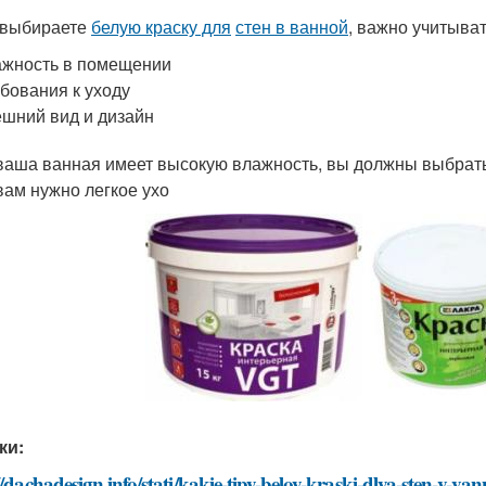
 выбираете
белую краску для
стен в ванной
, важно учитыва
жность в помещении
бования к уходу
шний вид и дизайн
ваша ванная имеет высокую влажность, вы должны выбрать
вам нужно легкое ухо
ки:
//dachadesign.info/stati/kakie-tipy-beloy-kraski-dlya-sten-v-v