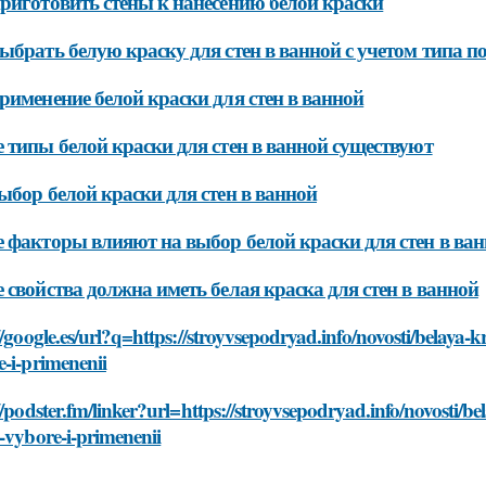
риготовить стены к нанесению белой краски
ыбрать белую краску для стен в ванной с учетом типа п
рименение белой краски для стен в ванной
 типы белой краски для стен в ванной существуют
ыбор белой краски для стен в ванной
 факторы влияют на выбор белой краски для стен в ва
 свойства должна иметь белая краска для стен в ванной
//google.es/url?q=https://stroyvsepodryad.info/novosti/belaya
-i-primenenii
//podster.fm/linker?url=https://stroyvsepodryad.info/novosti/
-vybore-i-primenenii