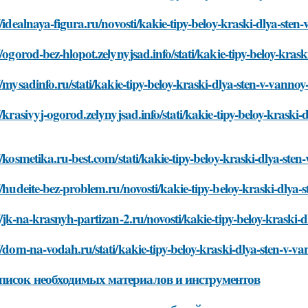
//idealnaya-figura.ru/novosti/kakie-tipy-beloy-kraski-dlya-ste
//ogorod-bez-hlopot.zelynyjsad.info/stati/kakie-tipy-beloy-kra
//mysadinfo.ru/stati/kakie-tipy-beloy-kraski-dlya-sten-v-vanno
//krasivyj-ogorod.zelynyjsad.info/stati/kakie-tipy-beloy-krask
//kosmetika.ru-best.com/stati/kakie-tipy-beloy-kraski-dlya-ste
//hudeite-bez-problem.ru/novosti/kakie-tipy-beloy-kraski-dlya
//jk-na-krasnyh-partizan-2.ru/novosti/kakie-tipy-beloy-kraski
//dom-na-vodah.ru/stati/kakie-tipy-beloy-kraski-dlya-sten-v-v
писок необходимых материалов и инструментов