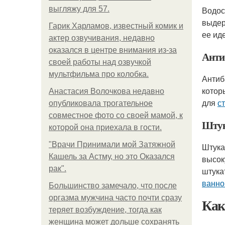
выгляжу для 57.
Водос
выдер
Гарик Харламов, известный комик и
ее ид
актер озвучивания, недавно
оказался в центре внимания из-за
Анти
своей работы над озвучкой
мультфильма про колобка.
Антиб
котор
Анастасия Волочкова недавно
для
с
опубликовала трогательное
совместное фото со своей мамой, к
Штук
которой она приехала в гости.
"Врачи Принимали мой Затяжной
Штука
Кашель за Астму, но это Оказался
высок
рак".
штука
ванно
Большинство замечало, что после
оргазма мужчина часто почти сразу
Как
теряет возбуждение, тогда как
женщина может дольше сохранять