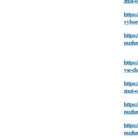
znat-o
https:
vybore
https:
nuzhn
https:
vse-ch
https:
znat-o
https:
nuzhn
https:
nuzhn