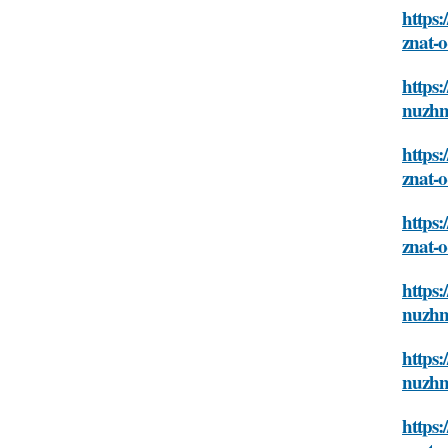
https:
znat-o
https:
nuzhn
https:
znat-o
https:
znat-o
https:
nuzhn
https:
nuzhn
https: