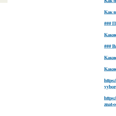
Как п
Как в
### П
Какие
### В
Какие
Какие
https:
vybore
https:
znat-o