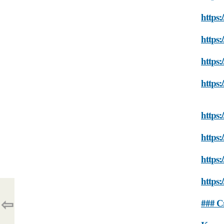
https:
https:
https:
https:
https:
https:
https:
https:
⇦
### С