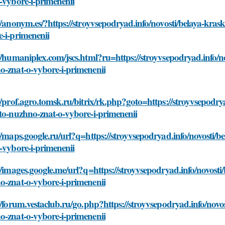
-vybore-i-primenenii
//anonym.es/?https://stroyvsepodryad.info/novosti/belaya-kras
-i-primenenii
//humaniplex.com/jscs.html?ru=https://stroyvsepodryad.info/n
o-znat-o-vybore-i-primenenii
//prof.agro.tomsk.ru/bitrix/rk.php?goto=https://stroyvsepodry
to-nuzhno-znat-o-vybore-i-primenenii
//maps.google.ru/url?q=https://stroyvsepodryad.info/novosti/
-vybore-i-primenenii
//images.google.me/url?q=https://stroyvsepodryad.info/novosti
o-znat-o-vybore-i-primenenii
//forum.vestaclub.ru/go.php?https://stroyvsepodryad.info/novo
o-znat-o-vybore-i-primenenii