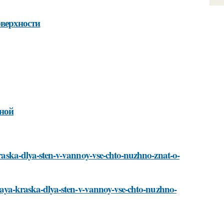
оверхности
нной
-kraska-dlya-sten-v-vannoy-vse-chto-nuzhno-znat-o-
belaya-kraska-dlya-sten-v-vannoy-vse-chto-nuzhno-