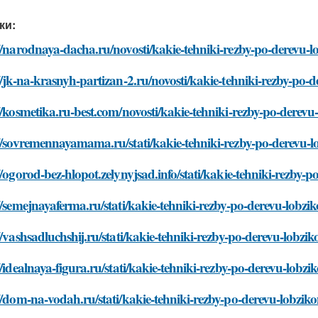
ки:
//narodnaya-dacha.ru/novosti/kakie-tehniki-rezby-po-derevu-
//jk-na-krasnyh-partizan-2.ru/novosti/kakie-tehniki-rezby-po
//kosmetika.ru-best.com/novosti/kakie-tehniki-rezby-po-dere
://sovremennayamama.ru/stati/kakie-tehniki-rezby-po-derevu-
//ogorod-bez-hlopot.zelynyjsad.info/stati/kakie-tehniki-rezby
//semejnayaferma.ru/stati/kakie-tehniki-rezby-po-derevu-lobz
//vashsadluchshij.ru/stati/kakie-tehniki-rezby-po-derevu-lobz
//idealnaya-figura.ru/stati/kakie-tehniki-rezby-po-derevu-lob
//dom-na-vodah.ru/stati/kakie-tehniki-rezby-po-derevu-lobzi