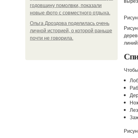
вырез
годовщину помолвки, показали
новые фото с совместного отдыха.
Рисун
Ольга Дроздова поделилась очень
Рисун
личной историей, о которой раньше
дерев
почти не говорила.
линий
Спи
Чтобы
Лоб
Раб
Де
Но
Лез
За
Рисун