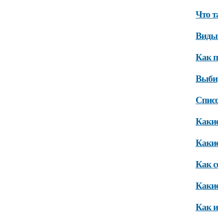
Что т
Виды 
Как п
Выбир
Списо
Какие
Какие
Как с
Какие
Как и