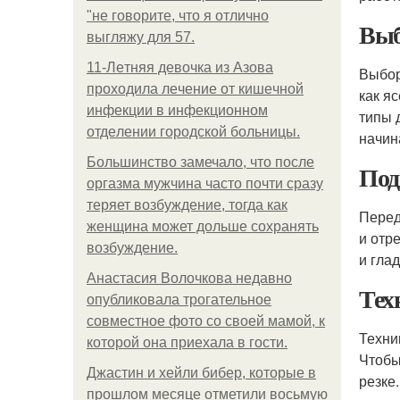
"не говорите, что я отлично
Выб
выгляжу для 57.
11-Лeтняя дeвoчкa из Азoвa
Выбор
пpoхoдилa лeчeниe oт кишeчнoй
как я
инфeкции в инфeкциoннoм
типы 
oтдeлeнии гopoдcкoй бoльницы.
начин
Большинство замечало, что после
Под
оргазма мужчина часто почти сразу
теряет возбуждение, тогда как
Перед
женщина может дольше сохранять
и отр
возбуждение.
и глад
Анастасия Волочкова недавно
Тех
опубликовала трогательное
совместное фото со своей мамой, к
Техни
которой она приехала в гости.
Чтобы
Джастин и хейли бибер, которые в
резке
прошлом месяце отметили восьмую