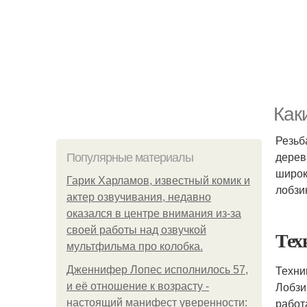
Как
Резьб
дерев
Популярные материалы
широк
Гарик Харламов, известный комик и
лобзи
актер озвучивания, недавно
оказался в центре внимания из-за
своей работы над озвучкой
Тех
мультфильма про колобка.
Техни
Дженнифер Лопес исполнилось 57,
Лобзи
и её отношение к возрасту -
работ
настоящий манифест уверенности: