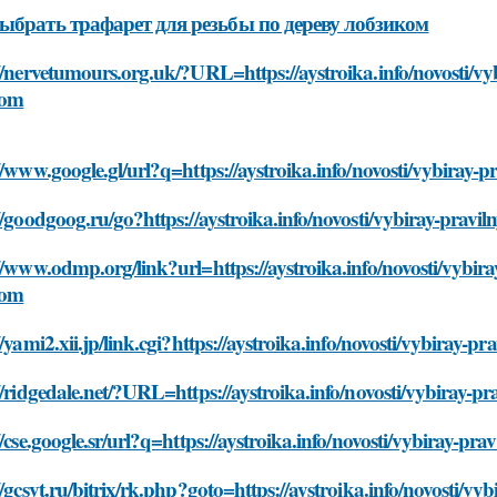
ыбрать трафарет для резьбы по дереву лобзиком
//nervetumours.org.uk/?URL=https://aystroika.info/novosti/vyb
kom
//www.google.gl/url?q=https://aystroika.info/novosti/vybiray-
//goodgoog.ru/go?https://aystroika.info/novosti/vybiray-pravi
//www.odmp.org/link?url=https://aystroika.info/novosti/vybira
kom
//yami2.xii.jp/link.cgi?https://aystroika.info/novosti/vybiray-
//ridgedale.net/?URL=https://aystroika.info/novosti/vybiray-p
//cse.google.sr/url?q=https://aystroika.info/novosti/vybiray-pr
//gcsvt.ru/bitrix/rk.php?goto=https://aystroika.info/novosti/vy