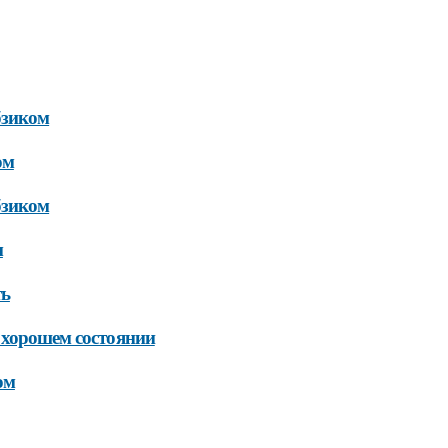
бзиком
ом
бзиком
м
ть
 хорошем состоянии
ом