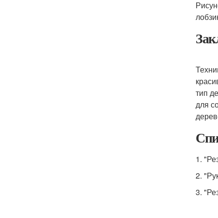
Рисун
лобзи
Зак
Техни
краси
тип д
для с
дерев
Спи
1. "Р
2. "Р
3. "Р