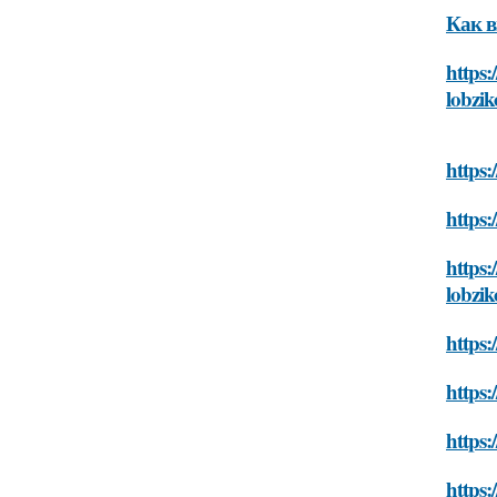
Как в
https:
lobzi
https:
https:
https:
lobzi
https:
https:
https:
https: