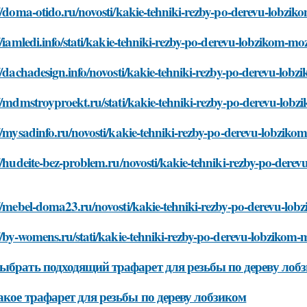
//doma-otido.ru/novosti/kakie-tehniki-rezby-po-derevu-lobzi
//iamledi.info/stati/kakie-tehniki-rezby-po-derevu-lobzikom-m
//dachadesign.info/novosti/kakie-tehniki-rezby-po-derevu-lob
//mdmstroyproekt.ru/stati/kakie-tehniki-rezby-po-derevu-lob
//mysadinfo.ru/novosti/kakie-tehniki-rezby-po-derevu-lobzik
//hudeite-bez-problem.ru/novosti/kakie-tehniki-rezby-po-dere
//mebel-doma23.ru/novosti/kakie-tehniki-rezby-po-derevu-lo
//by-womens.ru/stati/kakie-tehniki-rezby-po-derevu-lobzikom-
ыбрать подходящий трафарет для резьбы по дереву лоб
акое трафарет для резьбы по дереву лобзиком