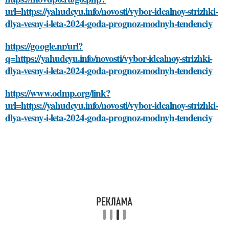
url=https://yahudeyu.info/novosti/vybor-idealnoy-strizhki-
dlya-vesny-i-leta-2024-goda-prognoz-modnyh-tendenciy
https://google.nr/url?
q=https://yahudeyu.info/novosti/vybor-idealnoy-strizhki-
dlya-vesny-i-leta-2024-goda-prognoz-modnyh-tendenciy
https://www.odmp.org/link?
url=https://yahudeyu.info/novosti/vybor-idealnoy-strizhki-
dlya-vesny-i-leta-2024-goda-prognoz-modnyh-tendenciy