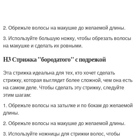
2. Обрежьте волосы на макушке до желаемой длины.
3. Используйте большую ножку, чтобы обрезать волосы
на макушке и сделать их ровными.
H3 Стрижка "бородатого" с подрезкой
Эта стрижка идеальна для тех, кто хочет сделать
стрижку, которая выглядит более сложной, чем она есть
на самом деле. Чтобы сделать эту стрижку, следуйте
этим шагам:
1. Обрежьте волосы на затылке и по бокам до желаемой
длины.
2. Обрежьте волосы на макушке до желаемой длины.
3. Используйте ножницы для стрижки волос, чтобы