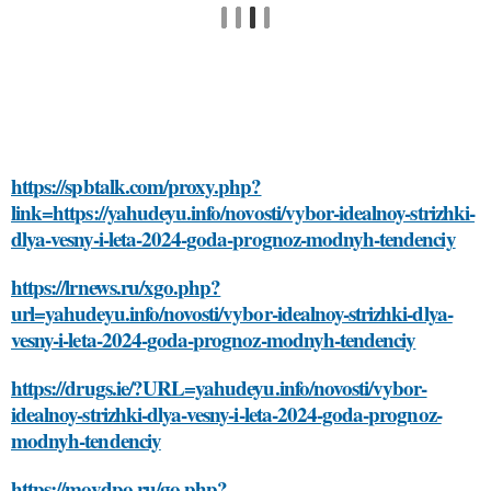
https://spbtalk.com/proxy.php?
link=https://yahudeyu.info/novosti/vybor-idealnoy-strizhki-
dlya-vesny-i-leta-2024-goda-prognoz-modnyh-tendenciy
https://lrnews.ru/xgo.php?
url=yahudeyu.info/novosti/vybor-idealnoy-strizhki-dlya-
vesny-i-leta-2024-goda-prognoz-modnyh-tendenciy
https://drugs.ie/?URL=yahudeyu.info/novosti/vybor-
idealnoy-strizhki-dlya-vesny-i-leta-2024-goda-prognoz-
modnyh-tendenciy
https://movdpo.ru/go.php?