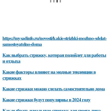
https://mysadinfo.ru/novosti/kakie-strizhki-mozhno-sdelat-
samostoyatelno-doma
Как выбрать стрижку, которая подойдет для работы
и отдыха
Какие факторы влияют на модные тенденции в
стрижках
Какие стрижки можно сделать самостоятельно дома
Какие стрижки будут популярны в 2024 году
Как выбрать идеальную стрижку для своего лица