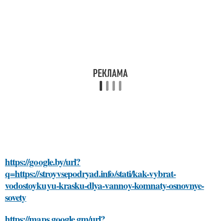
https://google.by/url?
q=https://stroyvsepodryad.info/stati/kak-vybrat-
vodostoykuyu-krasku-dlya-vannoy-komnaty-osnovnye-
sovety
https://maps.google.gm/url?