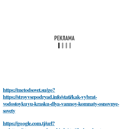
https://metodsovet.su/go?
https://stroyvsepodryad.info/stati/kak-vybrat-
vodostoykuyu-krasku-dlya-vannoy-komnaty-osnovnye-
sovety
https://google.com.tj/url?