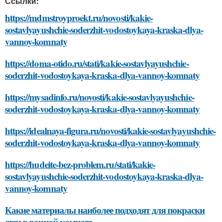
Ссылки:
https://mdmstroyproekt.ru/novosti/kakie-
sostavlyayushchie-soderzhit-vodostoykaya-kraska-dlya-
vannoy-komnaty
https://doma-otido.ru/stati/kakie-sostavlyayushchie-
soderzhit-vodostoykaya-kraska-dlya-vannoy-komnaty
https://mysadinfo.ru/novosti/kakie-sostavlyayushchie-
soderzhit-vodostoykaya-kraska-dlya-vannoy-komnaty
https://idealnaya-figura.ru/novosti/kakie-sostavlyayushchie-
soderzhit-vodostoykaya-kraska-dlya-vannoy-komnaty
https://hudeite-bez-problem.ru/stati/kakie-
sostavlyayushchie-soderzhit-vodostoykaya-kraska-dlya-
vannoy-komnaty
Какие материалы наиболее подходят для покраски
стен в ванной комнате