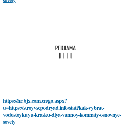
https://hr.bjx.com.cn/go.aspx?
u=https://stroyvsepodryad.info/stati/kak-vybrat-
vodostoykuyu-krasku-dlya-vannoy-komnaty-osnovnye-
sovety