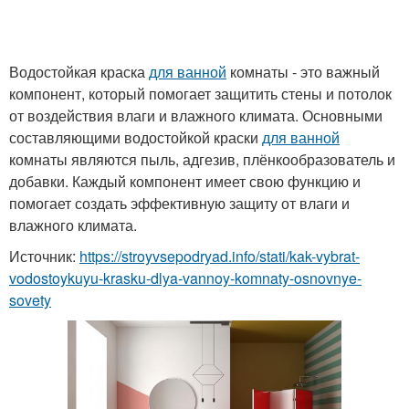
Водостойкая краска
для ванной
комнаты - это важный
компонент, который помогает защитить стены и потолок
от воздействия влаги и влажного климата. Основными
составляющими водостойкой краски
для ванной
комнаты являются пыль, адгезив, плёнкообразователь и
добавки. Каждый компонент имеет свою функцию и
помогает создать эффективную защиту от влаги и
влажного климата.
Источник:
https://stroyvsepodryad.info/stati/kak-vybrat-
vodostoykuyu-krasku-dlya-vannoy-komnaty-osnovnye-
sovety