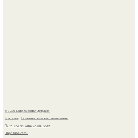
Соцсети захлестнула волна тревожных сообщений о
загадочном "Июньском Феномене".
Мы привыкли считать сахар обычной и безобидной
частью ежедневного рациона.
© 2026 Современная девушка
Контакты
Пользовательское соглашение
Политика конфидециальности
Обратная связь