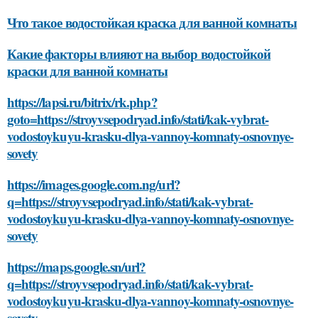
Что такое водостойкая краска для ванной комнаты
Какие факторы влияют на выбор водостойкой
краски для ванной комнаты
https://lapsi.ru/bitrix/rk.php?
goto=https://stroyvsepodryad.info/stati/kak-vybrat-
vodostoykuyu-krasku-dlya-vannoy-komnaty-osnovnye-
sovety
https://images.google.com.ng/url?
q=https://stroyvsepodryad.info/stati/kak-vybrat-
vodostoykuyu-krasku-dlya-vannoy-komnaty-osnovnye-
sovety
https://maps.google.sn/url?
q=https://stroyvsepodryad.info/stati/kak-vybrat-
vodostoykuyu-krasku-dlya-vannoy-komnaty-osnovnye-
sovety