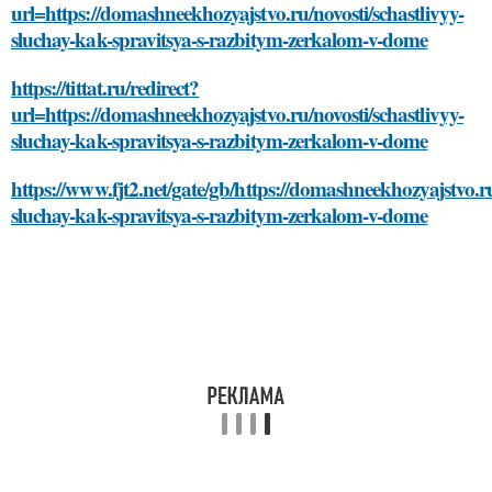
url=https://domashneekhozyajstvo.ru/novosti/schastlivyy-
sluchay-kak-spravitsya-s-razbitym-zerkalom-v-dome
https://tittat.ru/redirect?
url=https://domashneekhozyajstvo.ru/novosti/schastlivyy-
sluchay-kak-spravitsya-s-razbitym-zerkalom-v-dome
https://www.fjt2.net/gate/gb/https://domashneekhozyajstvo.ru
sluchay-kak-spravitsya-s-razbitym-zerkalom-v-dome