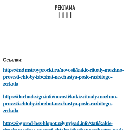
Ссылки:
https://mdmstroyproekt.ru/novosti/kakie-ritualy-mozhno-
provesti-chtoby-izbezhat-neschastya-posle-razbitogo-
zerkala
https://dachadesign.info/novosti/kakie-ritualy-mozhno-
provesti-chtoby-izbezhat-neschastya-posle-razbitogo-
zerkala
https://ogorod-bez-hlopot.zelynyjsad.info/stati/kakie-
ritualy-mozhno-provesti-chtoby-izbezhat-neschastya-posle-