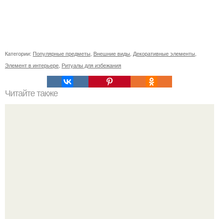
Категории:
Популярные предметы
,
Внешние виды
,
Декоративные элементы
,
Элемент в интерьере
,
Ритуалы для избежания
Читайте также
Древний греческий грим: секреты красоты и моды