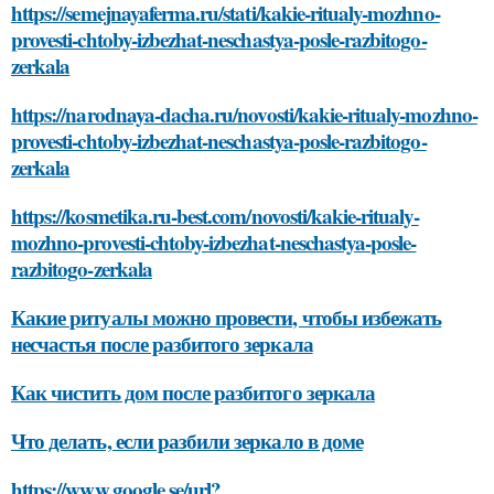
https://semejnayaferma.ru/stati/kakie-ritualy-mozhno-
provesti-chtoby-izbezhat-neschastya-posle-razbitogo-
zerkala
https://narodnaya-dacha.ru/novosti/kakie-ritualy-mozhno-
provesti-chtoby-izbezhat-neschastya-posle-razbitogo-
zerkala
https://kosmetika.ru-best.com/novosti/kakie-ritualy-
mozhno-provesti-chtoby-izbezhat-neschastya-posle-
razbitogo-zerkala
Какие ритуалы можно провести, чтобы избежать
несчастья после разбитого зеркала
Как чистить дом после разбитого зеркала
Что делать, если разбили зеркало в доме
https://www.google.se/url?