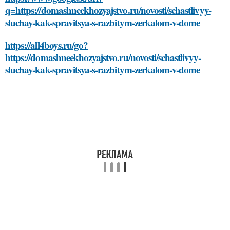
q=https://domashneekhozyajstvo.ru/novosti/schastlivyy-
sluchay-kak-spravitsya-s-razbitym-zerkalom-v-dome
https://all4boys.ru/go?
https://domashneekhozyajstvo.ru/novosti/schastlivyy-
sluchay-kak-spravitsya-s-razbitym-zerkalom-v-dome