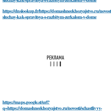
https://dnslookup.fr/https://domashneekhozyajstvo.ru/novosti
sluchay-kak-spravitsya-s-razbitym-zerkalom-v-dome
https://maps.google.st/url?
q=https://domashneekhozyajstvo.ru/novosti/schastlivyy-