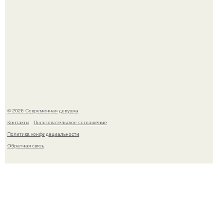
Джастин и хейли бибер, которые в прошлом месяце
отметили восьмую годовщину помолвки, показали новые
фото с совместного отдыха.
© 2026 Современная девушка
Контакты
Пользовательское соглашение
Политика конфидециальности
Обратная связь