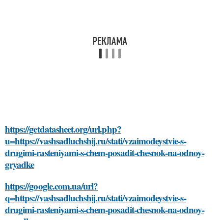
https://getdatasheet.org/url.php?
u=https://vashsadluchshij.ru/stati/vzaimodeystvie-s-
drugimi-rasteniyami-s-chem-posadit-chesnok-na-odnoy-
gryadke
https://google.com.ua/url?
q=https://vashsadluchshij.ru/stati/vzaimodeystvie-s-
drugimi-rasteniyami-s-chem-posadit-chesnok-na-odnoy-