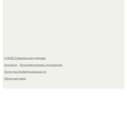
Платье, которое до сих пор вызывает споры спустя годы.
© 2026 Современная девушка
Контакты
Пользовательское соглашение
Политика конфидециальности
Обратная связь