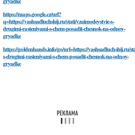
gryadke
https://maps.google.cz/url?
q=https://vashsadluchshij.ru/stati/vzaimodeystvie-s-
drugimi-rasteniyami-s-chem-posadit-chesnok-na-odnoy-
gryadke
https://goldenhands.info/go/url=https://vashsadluchshij.ru/st
s-drugimi-rasteniyami-s-chem-posadit-chesnok-na-odnoy-
gryadke