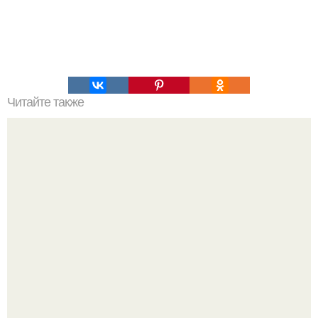
Читайте также
Краб на короткие волосы: секреты создания
эффективной причёски