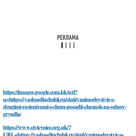
https://images.google.com.hk/url?
q=https://vashsadluchshij.ru/stati/vzaimodeystvie-s-
drugimi-rasteniyami-s-chem-posadit-chesnok-na-odnoy-
gryadke
https://www.civicvoice.org.uk/?
URL=https://vashsadluchshij.ru/stati/vzaimodeystvie-s-