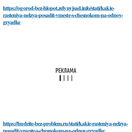
https://ogorod-bez-hlopot.zelynyjsad.info/stati/kakie-
rasteniya-nelzya-posadit-vmeste-s-chesnokom-na-odnoy-
gryadke
https://hudeite-bez-problem.ru/stati/kakie-rasteniya-nelzya-
posadit-vmeste-s-chesnokom-na-odnoy-gryadke