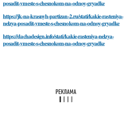
posadit-vmeste-s-chesnokom-na-odnoy-gryadke
https://jk-na-krasnyh-partizan-2.ru/stati/kakie-rasteniya-
nelzya-posadit-vmeste-s-chesnokom-na-odnoy-gryadke
https://dachadesign.info/stati/kakie-rasteniya-nelzya-
posadit-vmeste-s-chesnokom-na-odnoy-gryadke