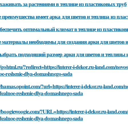
хаживать за растениями в теплице из пластиковых труб
 преимущества имеет арка для цветов и теплица из пла
беспечить оптимальный климат в теплице из пластиков
 материалы необходимы для создания арки для цветов 
ыбрать подходящий размер арки для цветов и теплицы 
//gohtml.ru/?redirect=https://interer-i-dekor.ru-land.com/novost
noe-reshenie-dlya-domashnego-sada
//hamas.opoint.com/?url=https://interer-i-dekor.ru-land.com/nov
idealnoe-reshenie-dlya-domashnego-sada
//boogiewoogie.com/?URL=https://interer-i-dekor.ru-land.com/no
idealnoe-reshenie-dlya-domashnego-sada