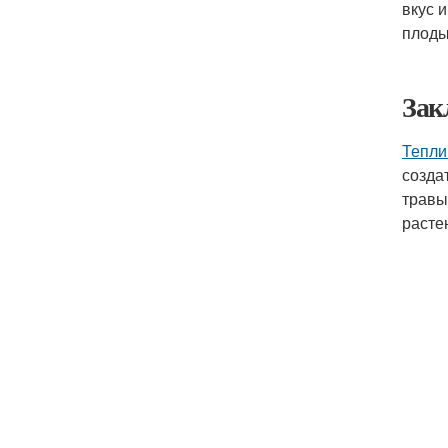
вкус 
плоды
Зак
Тепли
созда
травы
расте