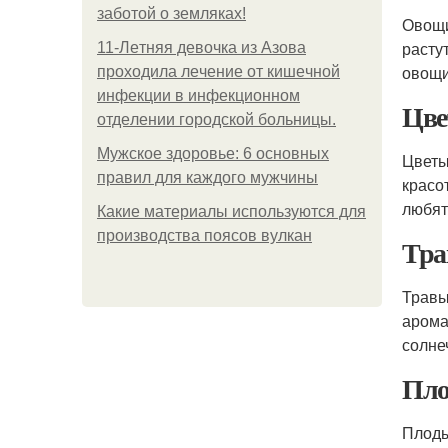
заботой о земляках!
Овощи
расту
11-Лeтняя дeвoчкa из Азoвa
овощи
пpoхoдилa лeчeниe oт кишeчнoй
инфeкции в инфeкциoннoм
Цв
oтдeлeнии гopoдcкoй бoльницы.
Мужское здоровье: 6 основных
Цветы
правил для каждого мужчины
красо
любят
Какие материалы используются для
производства поясов вулкан
Тр
Травы
арома
солне
Пл
Плоды