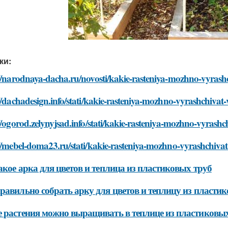
ки:
//narodnaya-dacha.ru/novosti/kakie-rasteniya-mozhno-vyrashch
//dachadesign.info/stati/kakie-rasteniya-mozhno-vyrashchivat-v
//ogorod.zelynyjsad.info/stati/kakie-rasteniya-mozhno-vyrashch
//mebel-doma23.ru/stati/kakie-rasteniya-mozhno-vyrashchivat-v
акое арка для цветов и теплица из пластиковых труб
равильно собрать арку для цветов и теплицу из пласти
 растения можно выращивать в теплице из пластиковых