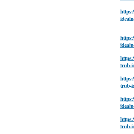
https:
ideal
https:
ideal
https:
trub-
https:
trub-
https:
ideal
https:
trub-