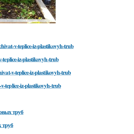
ivat-v-teplice-iz-plastikovyh-trub
-teplice-iz-plastikovyh-trub
ivat-v-teplice-iz-plastikovyh-trub
-teplice-iz-plastikovyh-trub
ковых труб
 труб