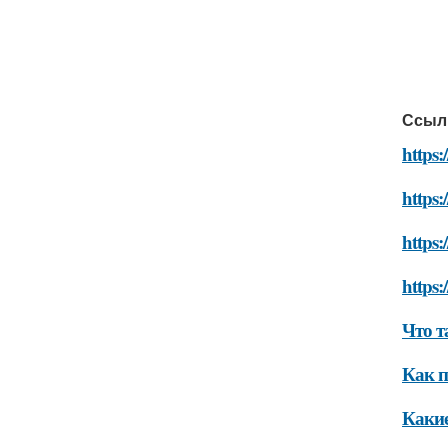
Ссыл
https:
https:
https:
https:
Что т
Как п
Какие