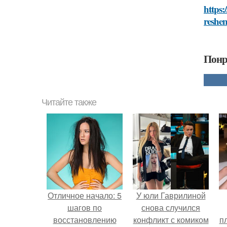
https:
reshe
Понр
Читайте также
Отличное начало: 5
У юли Гаврилиной
шагов по
снова случился
восстановлению
конфликт с комиком
п