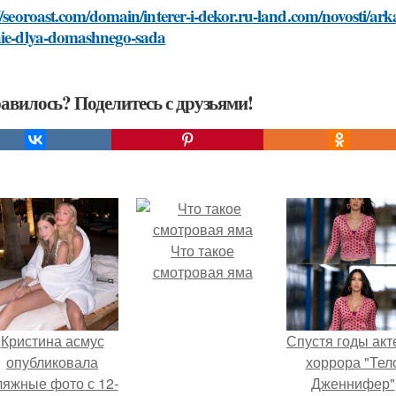
//seoroast.com/domain/interer-i-dekor.ru-land.com/novosti/arka-
nie-dlya-domashnego-sada
авилось? Поделитесь с друзьями!
Что такое
смотровая яма
Кристина асмус
Спустя годы ак
опубликовала
хоррора "Тел
ляжные фото с 12-
Дженнифер"