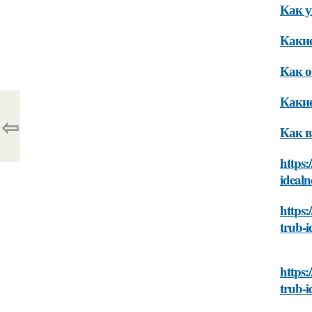
Как у
Какие
Как о
Какие
⇦
Как в
https:
ideal
https:
trub-
https:
trub-