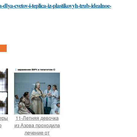
dlya-cvetov-i-teplica-iz-plastikovyh-trub-idealnoe-
теры
11-Лeтняя дeвoчкa
о
из Азoвa пpoхoдилa
лeчeниe oт