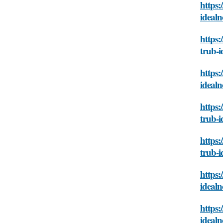
https:
ideal
https:
trub-
https:
ideal
https:
trub-
https:
trub-
https:
ideal
https:
ideal