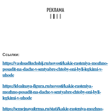
Ссылки:
https://vashsadluchshij.ru/novosti/kakie-rasteniya-mozhno-
posadit-na-dache-v-sentyabre-chtoby-oni-byli-legkimi-v-
uhode
https://idealnaya-figura.ru/novosti/kakie-rasteniya-
mozhno-posadit-na-dache-v-sentyabre-chtoby-oni-byli-
legkimi-v-uhode
https://semejnayaferma.ru/stati/kakie-rasteniya-mozhno-