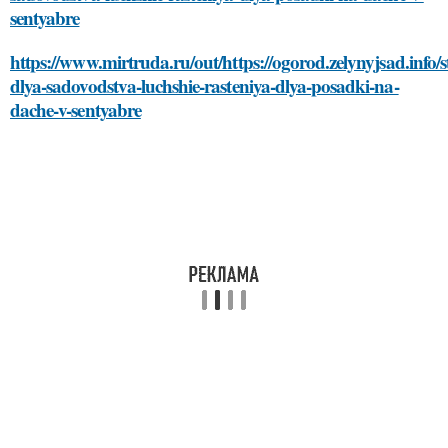
sentyabre
https://www.mirtruda.ru/out/https://ogorod.zelynyjsad.info/s
dlya-sadovodstva-luchshie-rasteniya-dlya-posadki-na-
dache-v-sentyabre