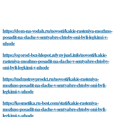
https://dom-na-vodah.ru/novosti/kakie-rasteniya-mozhno-
posadit-na-dache-v-sentyabre-chtoby-oni-byli-legkimi-v-
uhode
https://ogorod-bez-hlopot.zelynyjsad.info/novosti/kakie-
rasteniya-mozhno-posadit-na-dache-v-sentyabre-chtoby-
oni-byli-legkimi-v-uhode
https://mdmstroyproekt.ru/novosti/kakie-rasteniya-
mozhno-posadit-na-dache-v-sentyabre-chtoby-oni-byli-
legkimi-v-uhode
https://kosmetika.ru-best.com/stati/kakie-rasteniya-
mozhno-posadit-na-dache-v-sentyabre-chtoby-oni-byli-
legkimi-v-uhode