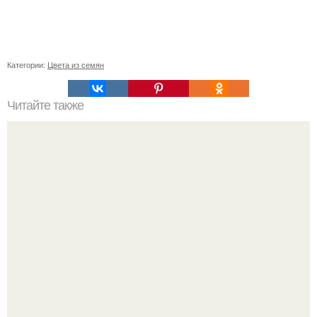
Категории:
Цвета из семян
Читайте также
Как коронавирус влияет на работу органов: все, что
нужно знать