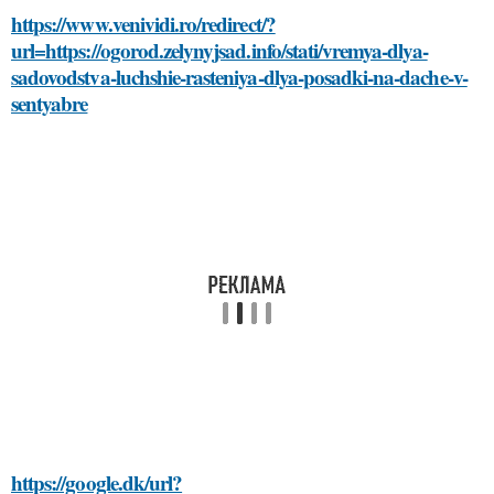
https://www.venividi.ro/redirect/?
url=https://ogorod.zelynyjsad.info/stati/vremya-dlya-
sadovodstva-luchshie-rasteniya-dlya-posadki-na-dache-v-
sentyabre
https://google.dk/url?