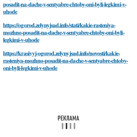
posadit-na-dache-v-sentyabre-chtoby-oni-byli-legkimi-v-
uhode
https://ogorod.zelynyjsad.info/stati/kakie-rasteniya-
mozhno-posadit-na-dache-v-sentyabre-chtoby-oni-byli-
legkimi-v-uhode
https://krasivyj-ogorod.zelynyjsad.info/novosti/kakie-
rasteniya-mozhno-posadit-na-dache-v-sentyabre-chtoby-
oni-byli-legkimi-v-uhode