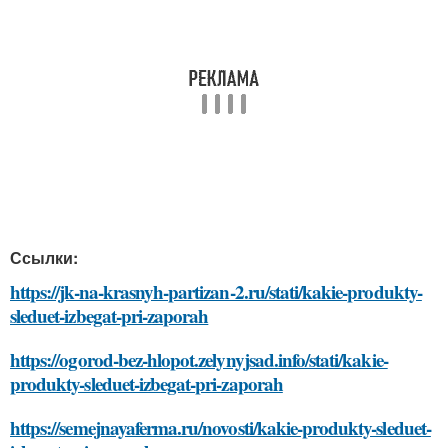
Ссылки:
https://jk-na-krasnyh-partizan-2.ru/stati/kakie-produkty-
sleduet-izbegat-pri-zaporah
https://ogorod-bez-hlopot.zelynyjsad.info/stati/kakie-
produkty-sleduet-izbegat-pri-zaporah
https://semejnayaferma.ru/novosti/kakie-produkty-sleduet-