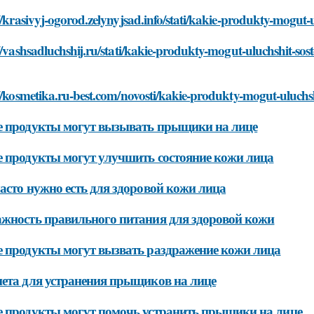
//krasivyj-ogorod.zelynyjsad.info/stati/kakie-produkty-mogut-u
//vashsadluchshij.ru/stati/kakie-produkty-mogut-uluchshit-sost
//kosmetika.ru-best.com/novosti/kakie-produkty-mogut-uluchshi
 продукты могут вызывать прыщики на лице
 продукты могут улучшить состояние кожи лица
асто нужно есть для здоровой кожи лица
жность правильного питания для здоровой кожи
 продукты могут вызвать раздражение кожи лица
ета для устранения прыщиков на лице
 продукты могут помочь устранить прыщики на лице