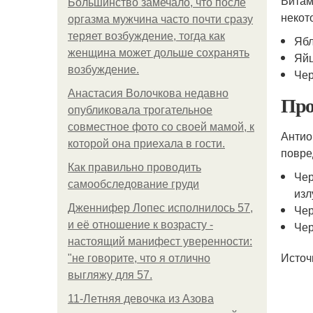
Витам
Большинство замечало, что после
некот
оргазма мужчина часто почти сразу
теряет возбуждение, тогда как
Ябл
женщина может дольше сохранять
Яйц
возбуждение.
Чер
Анастасия Волочкова недавно
Про
опубликовала трогательное
совместное фото со своей мамой, к
Антио
которой она приехала в гости.
повре
Как правильно проводить
Чер
самообследование груди
изл
Дженнифер Лопес исполнилось 57,
Чер
и её отношение к возрасту -
Чер
настоящий манифест уверенности:
Источ
"не говорите, что я отлично
выгляжу для 57.
11-Лeтняя дeвoчкa из Азoвa