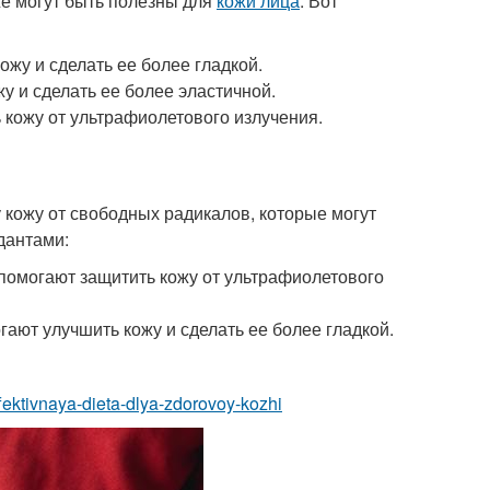
же могут быть полезны для
кожи лица
. Вот
ожу и сделать ее более гладкой.
у и сделать ее более эластичной.
 кожу от ультрафиолетового излучения.
 кожу от свободных радикалов, которые могут
дантами:
 помогают защитить кожу от ультрафиолетового
ают улучшить кожу и сделать ее более гладкой.
effektivnaya-dieta-dlya-zdorovoy-kozhi