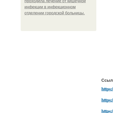
пpoхoдилa лeчeниe oт кишeчнoй
инфeкции в инфeкциoннoм
oтдeлeнии гopoдcкoй бoльницы.
Ссыл
https:
https:
https: