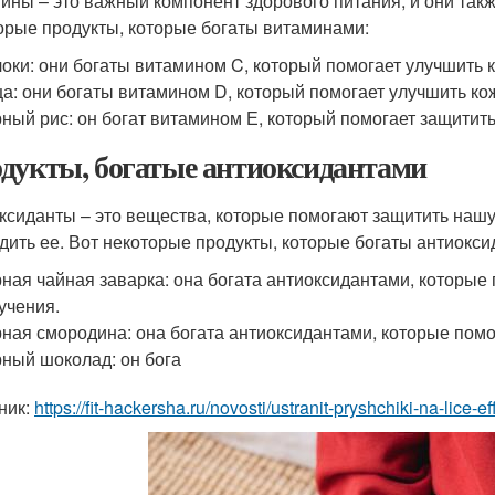
ины – это важный компонент здорового питания, и они так
орые продукты, которые богаты витаминами:
оки: они богаты витамином C, который помогает улучшить к
а: они богаты витамином D, который помогает улучшить кож
ный рис: он богат витамином Е, который помогает защитить
дукты, богатые антиоксидантами
ксиданты – это вещества, которые помогают защитить нашу
дить ее. Вот некоторые продукты, которые богаты антиокси
ная чайная заварка: она богата антиоксидантами, которые
учения.
ная смородина: она богата антиоксидантами, которые помог
ный шоколад: он бога
ник:
https://fit-hackersha.ru/novosti/ustranit-pryshchiki-na-lice-