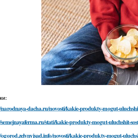
ки:
//narodnaya-dacha.ru/novosti/kakie-produkty-mogut-uluchshit-
//semejnayaferma.ru/stati/kakie-produkty-mogut-uluchshit-sost
//ogorod.zelynyjsad.info/novosti/kakie-produkty-mogut-uluchsh