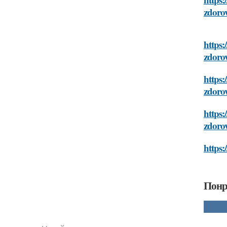
zdoro
https:
zdoro
https:
zdoro
https:
zdoro
https:
Понр