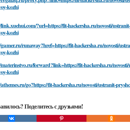
voy-kozhi
//link.xuehui.com/?url=https://fit-hackersha.ru/novosti/ustranit
voy-kozhi
//gamer.ru/runaway?href=https://fit-hackersha.ru/novosti/ustran
voy-kozhi
//materinstvo.ru/forward?link=https://fit-hackersha.ru/novosti/u
voy-kozhi
//athemes.ru/go?https://fit-hackersha.ru/novosti/ustranit-prysh
авилось? Поделитесь с друзьями!