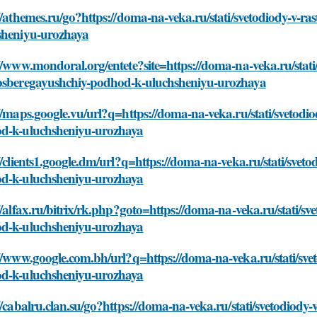
//athemes.ru/go?https://doma-na-veka.ru/stati/svetodiody-v-r
sheniyu-urozhaya
//www.mondoral.org/entete?site=https://doma-na-veka.ru/stati/
osberegayushchiy-podhod-k-uluchsheniyu-urozhaya
//maps.google.vu/url?q=https://doma-na-veka.ru/stati/svetodi
d-k-uluchsheniyu-urozhaya
//clients1.google.dm/url?q=https://doma-na-veka.ru/stati/svet
d-k-uluchsheniyu-urozhaya
//alfax.ru/bitrix/rk.php?goto=https://doma-na-veka.ru/stati/s
d-k-uluchsheniyu-urozhaya
//www.google.com.bh/url?q=https://doma-na-veka.ru/stati/sve
d-k-uluchsheniyu-urozhaya
//cabalru.clan.su/go?https://doma-na-veka.ru/stati/svetodiod