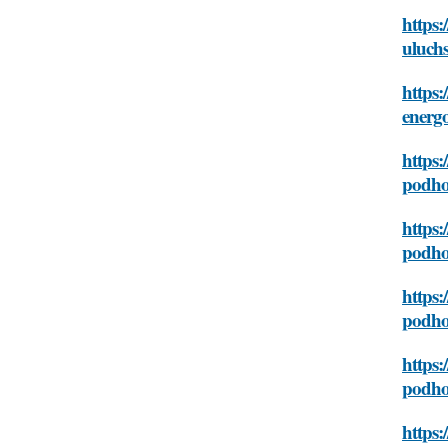
https:
uluch
https:
energ
https:
podho
https:
podho
https:
podho
https:
podho
https: