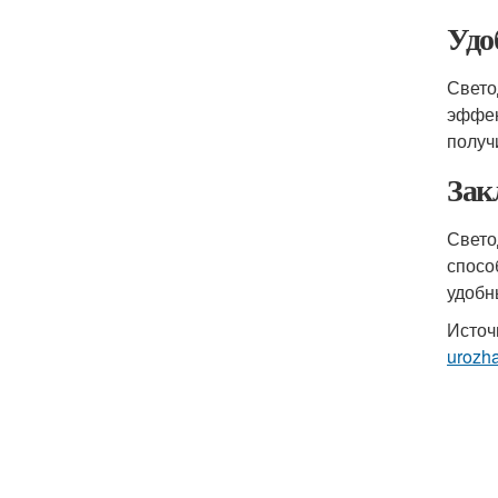
Удо
Свето
эффек
получ
Зак
Свето
спосо
удобн
Источ
urozh