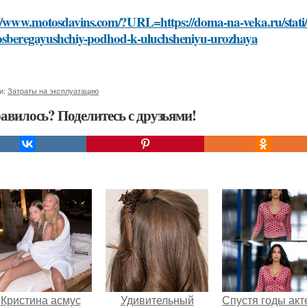
//www.motosdavins.com/?URL=https://doma-na-veka.ru/stati/s
osberegayushchiy-podhod-k-uluchsheniyu-urozhaya
и:
Затраты на эксплуатацию
авилось? Поделитесь с друзьями!
Кристина асмус
Удивительный
Спустя годы ак