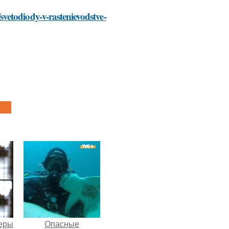
vetodiody-v-rastenievodstve-
теры
Опасные