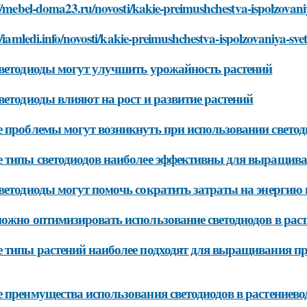
//mebel-doma23.ru/novosti/kakie-preimushchestva-ispolzovaniy
//iamledi.info/novosti/kakie-preimushchestva-ispolzovaniya-sve
ветодиоды могут улучшить урожайность растений
ветодиоды влияют на рост и развитие растений
 проблемы могут возникнуть при использовании светоди
 типы светодиодов наиболее эффективны для выращива
ветодиоды могут помочь сократить затраты на энергию в
ожно оптимизировать использование светодиодов в раст
 типы растений наиболее подходят для выращивания п
 преимущества использования светодиодов в растениево