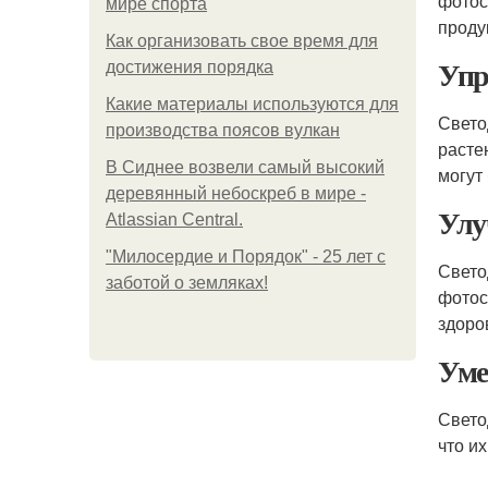
фотос
мире спорта
проду
Как организовать свое время для
Упр
достижения порядка
Какие материалы используются для
Свето
производства поясов вулкан
расте
В Сиднее возвели самый высокий
могут
деревянный небоскреб в мире -
Улу
Atlassian Central.
"Милосердие и Порядок" - 25 лет с
Свето
заботой о земляках!
фотос
здоро
Уме
Свето
что и