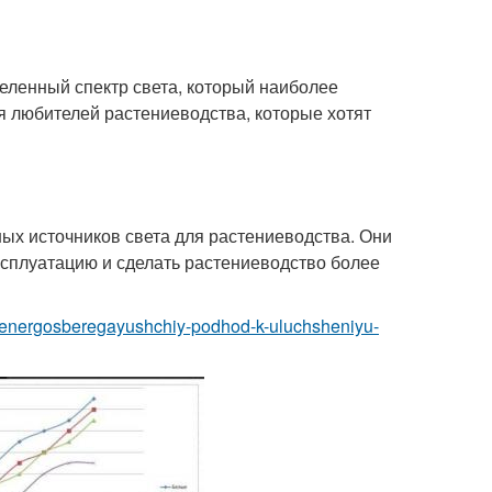
еленный спектр света, который наиболее
я любителей растениеводства, которые хотят
х источников света для растениеводства. Они
сплуатацию и сделать растениеводство более
ve-energosberegayushchiy-podhod-k-uluchsheniyu-