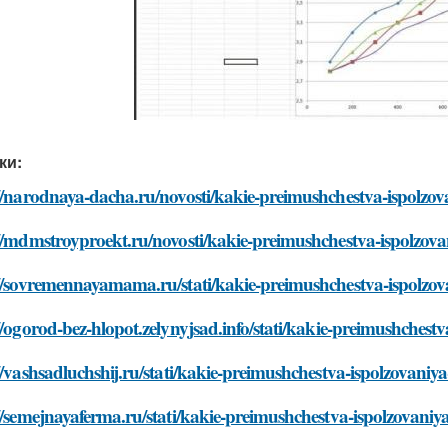
ки:
//narodnaya-dacha.ru/novosti/kakie-preimushchestva-ispolzova
//mdmstroyproekt.ru/novosti/kakie-preimushchestva-ispolzovan
//sovremennayamama.ru/stati/kakie-preimushchestva-ispolzova
//ogorod-bez-hlopot.zelynyjsad.info/stati/kakie-preimushchestv
//vashsadluchshij.ru/stati/kakie-preimushchestva-ispolzovaniya
//semejnayaferma.ru/stati/kakie-preimushchestva-ispolzovaniya