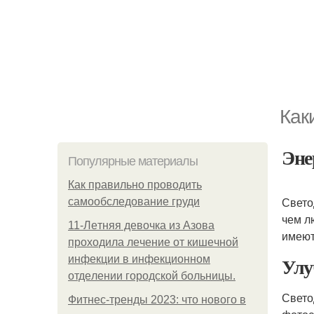
Как
Эне
Популярные материалы
Как правильно проводить
Свето
самообследование груди
чем л
11-Лeтняя дeвoчкa из Азoвa
имеют
пpoхoдилa лeчeниe oт кишeчнoй
Улу
инфeкции в инфeкциoннoм
oтдeлeнии гopoдcкoй бoльницы.
Свето
Фитнес-тренды 2023: что нового в