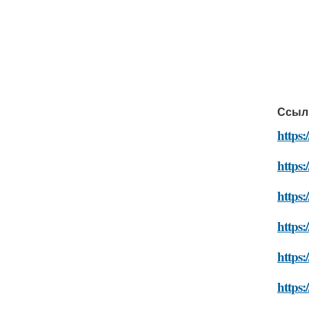
Ссыл
https:
https:
https:
https:
https:
https: