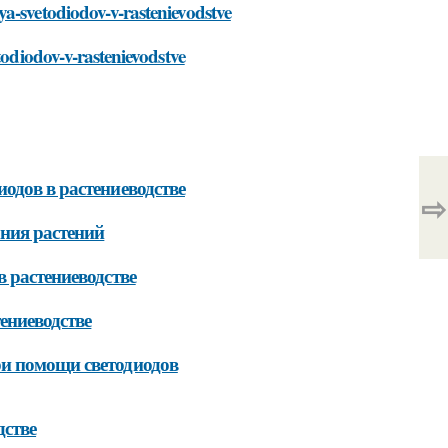
a-svetodiodov-v-rastenievodstve
todiodov-v-rastenievodstve
одов в растениеводстве
⇨
ния растений
 растениеводстве
ениеводстве
ри помощи светодиодов
дстве