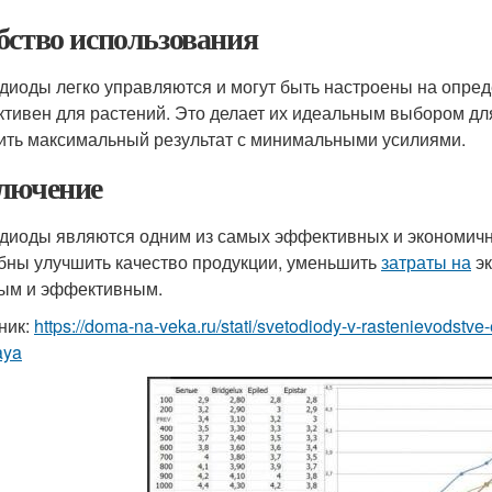
бство использования
диоды легко управляются и могут быть настроены на опред
тивен для растений. Это делает их идеальным выбором дл
ить максимальный результат с минимальными усилиями.
лючение
диоды являются одним из самых эффективных и экономичны
бны улучшить качество продукции, уменьшить
затраты на
эк
ым и эффективным.
ник:
https://doma-na-veka.ru/stati/svetodiody-v-rastenievodst
aya