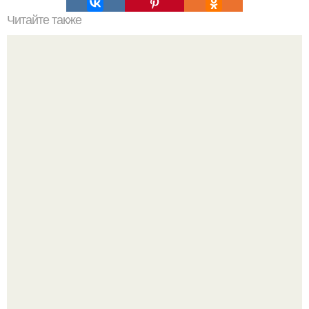
Читайте также
Какие документы необходимы для покупки квартиры в
хрущёвке в Москве
Оксана Самойлова решила разом пресечь слухи о
пластических операциях и публично прояснила
ситуацию.