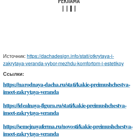
Источник:
https://dachadesign.info/stati/otkrytaya-i-
zakrytaya-veranda-vybor-mezhdu-komfortom-i-estetikoy
Ссылки:
https://narodnaya-dacha.ru/stati/kakie-preimushchestva-
imeet-zakrytaya-veranda
https://idealnaya-figura.ru/stati/kakie-preimushchestva-
imeet-zakrytaya-veranda
https://semejnayaferma.ru/novosti/kakie-preimushchestva-
imeet-zakrytaya-veranda