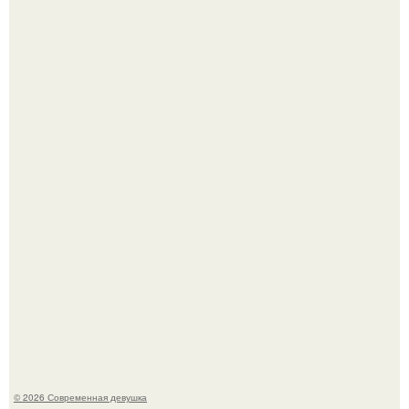
Большинство замечало, что после оргазма мужчина
часто почти сразу теряет возбуждение, тогда как
женщина может дольше сохранять возбуждение.
У юли Гаврилиной снова случился конфликт с комиком
Ильей Соболевым.
© 2026 Современная девушка