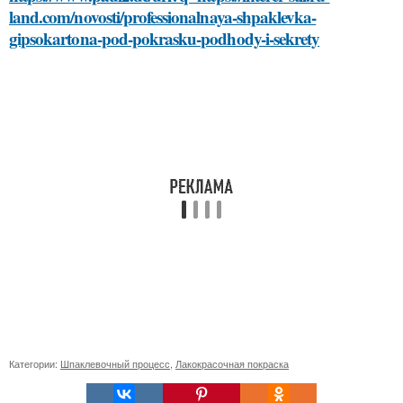
land.com/novosti/professionalnaya-shpaklevka-
gipsokartona-pod-pokrasku-podhody-i-sekrety
Категории:
Шпаклевочный процесс
,
Лакокрасочная покраска