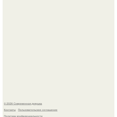
Платье, которое до сих пор вызывает споры спустя годы.
Бывшая актриса для самых взрослых амаранта Хэнк
стала сенатором в Колумбии.
© 2026 Современная девушка
Контакты
Пользовательское соглашение
Политика конфидециальности