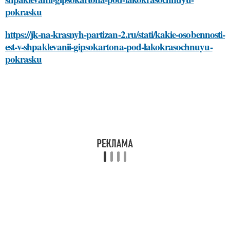
pokrasku
https://jk-na-krasnyh-partizan-2.ru/stati/kakie-osobennosti-
est-v-shpaklevanii-gipsokartona-pod-lakokrasochnuyu-
pokrasku