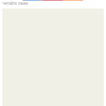
Читайте также
От дебюта до славы: изменения образа Аллы Пугачевой
с 1970-х годов
Оксана Самойлова решила разом пресечь слухи о
пластических операциях и публично прояснила