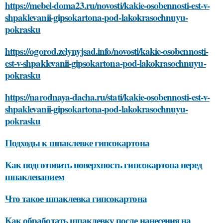
https://mebel-doma23.ru/novosti/kakie-osobennosti-est-v-
shpaklevanii-gipsokartona-pod-lakokrasochnuyu-
pokrasku
https://ogorod.zelynyjsad.info/novosti/kakie-osobennosti-
est-v-shpaklevanii-gipsokartona-pod-lakokrasochnuyu-
pokrasku
https://narodnaya-dacha.ru/stati/kakie-osobennosti-est-v-
shpaklevanii-gipsokartona-pod-lakokrasochnuyu-
pokrasku
Подходы к шпаклевке гипсокартона
Как подготовить поверхность гипсокартона перед
шпаклеванием
Что такое шпаклевка гипсокартона
Как обработать шпаклевку после нанесения на