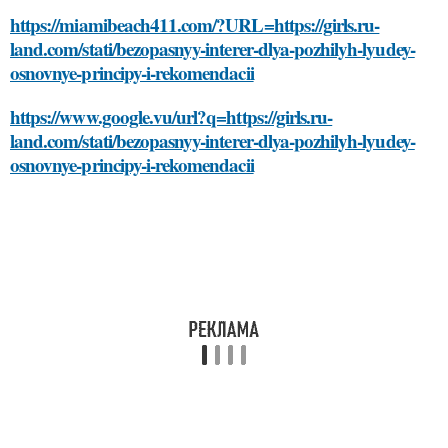
https://miamibeach411.com/?URL=https://girls.ru-
land.com/stati/bezopasnyy-interer-dlya-pozhilyh-lyudey-
osnovnye-principy-i-rekomendacii
https://www.google.vu/url?q=https://girls.ru-
land.com/stati/bezopasnyy-interer-dlya-pozhilyh-lyudey-
osnovnye-principy-i-rekomendacii