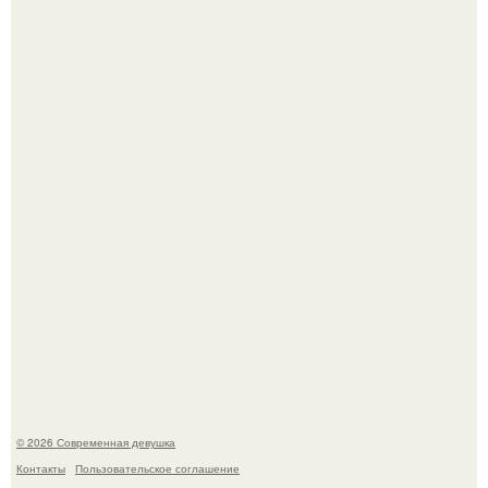
По словам эксперта воз, у мужчин с образованной и
мудрой супругой вероятность скоропостижной смерти
якобы на 46% ниже.
Итальяно веро: Орнелла мути упаковала чемоданы и
готовится обзавестись красным паспортом.
© 2026 Современная девушка
Контакты
Пользовательское соглашение