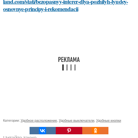
land.com/stati/bezopasnyy-interer-dlya-pozhilyh-lyudey-
osnovnye-principy-i-rekomendacii
Категории:
Удобное расположение
,
Удобные выключатели
,
Удобные кнопки