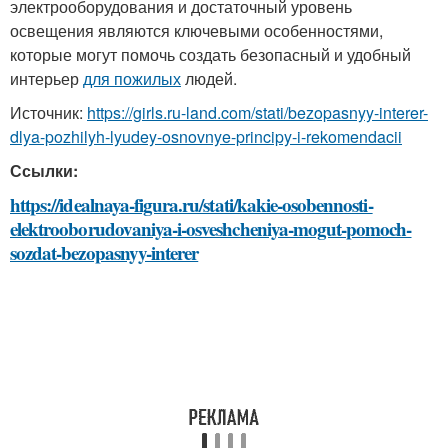
электрооборудования и достаточный уровень
освещения являются ключевыми особенностями,
которые могут помочь создать безопасный и удобный
интерьер
для пожилых
людей.
Источник:
https://girls.ru-land.com/stati/bezopasnyy-interer-
dlya-pozhilyh-lyudey-osnovnye-principy-i-rekomendacii
Ссылки:
https://idealnaya-figura.ru/stati/kakie-osobennosti-
elektrooborudovaniya-i-osveshcheniya-mogut-pomoch-
sozdat-bezopasnyy-interer