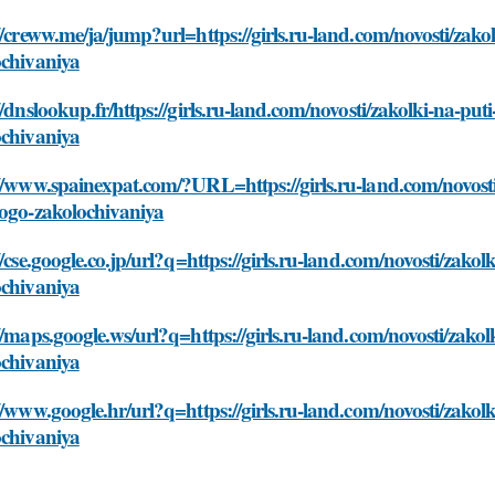
//creww.me/ja/jump?url=https://girls.ru-land.com/novosti/zako
ochivaniya
//dnslookup.fr/https://girls.ru-land.com/novosti/zakolki-na-put
ochivaniya
//www.spainexpat.com/?URL=https://girls.ru-land.com/novosti/
vogo-zakolochivaniya
//cse.google.co.jp/url?q=https://girls.ru-land.com/novosti/zako
ochivaniya
//maps.google.ws/url?q=https://girls.ru-land.com/novosti/zakol
ochivaniya
//www.google.hr/url?q=https://girls.ru-land.com/novosti/zakolk
ochivaniya