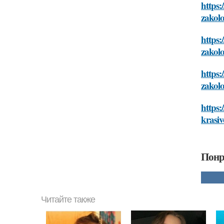
https:
zakol
https:
zakol
https:
zakol
https:
krasi
Понр
Читайте также