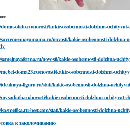
ки:
//doma-otido.ru/novosti/kakie-osobennosti-dolzhna-uchityvat
//sovremennayamama.ru/novosti/kakie-osobennosti-dolzhna-uc
dy
//semejnayaferma.ru/novosti/kakie-osobennosti-dolzhna-uchit
//mebel-doma23.ru/novosti/kakie-osobennosti-dolzhna-uchityv
//idealnaya-figura.ru/stati/kakie-osobennosti-dolzhna-uchityv
//mysadinfo.ru/novosti/kakie-osobennosti-dolzhna-uchityvat-
//kosmetika.ru-best.com/stati/kakie-osobennosti-dolzhna-uchi
товка к заколочиванию