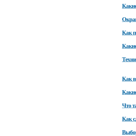
Какие
Окра
Как п
Какие
Техни
Как в
Какие
Что т
Как с
Выбо