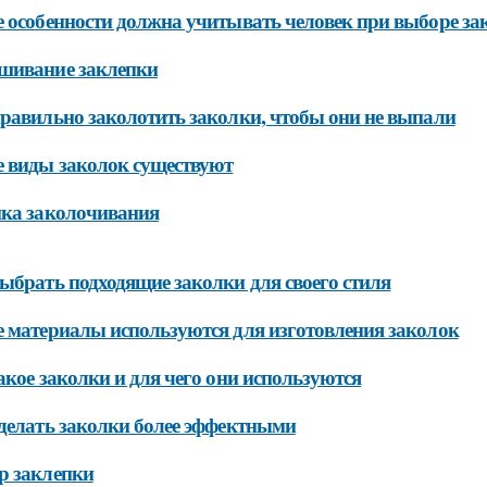
 особенности должна учитывать человек при выборе за
шивание заклепки
равильно заколотить заколки, чтобы они не выпали
 виды заколок существуют
ка заколочивания
ыбрать подходящие заколки для своего стиля
 материалы используются для изготовления заколок
акое заколки и для чего они используются
делать заколки более эффектными
р заклепки