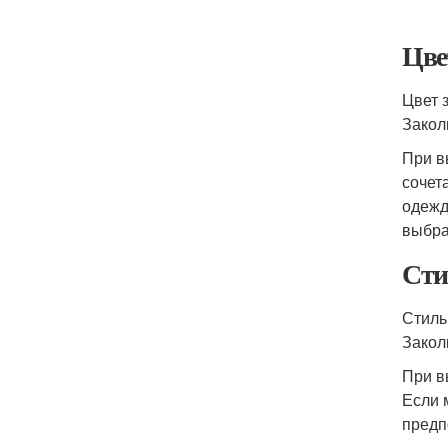
Цве
Цвет 
Закол
При в
сочет
одежд
выбра
Сти
Стиль
Закол
При в
Если 
предп