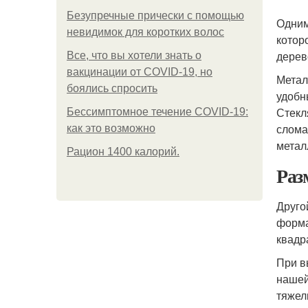
Безупречные прически с помощью
Одним
невидимок для коротких волос
котор
дерев
Все, что вы хотели знать о
вакцинации от COVID-19, но
Метал
боялись спросить
удоб
Стекл
Бессимптомное течение COVID-19:
слома
как это возможно
метал
Рацион 1400 калорий.
Раз
Друго
форма
квадр
При в
нашей
тяжел