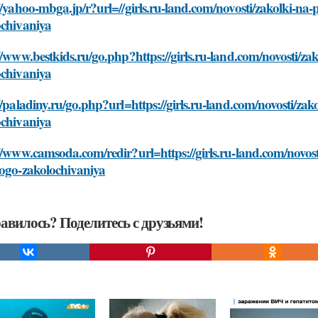
//yahoo-mbga.jp/r?url=//girls.ru-land.com/novosti/zakolki-na-
ochivaniya
//www.bestkids.ru/go.php?https://girls.ru-land.com/novosti/za
ochivaniya
//paladiny.ru/go.php?url=https://girls.ru-land.com/novosti/zak
ochivaniya
//www.camsoda.com/redir?url=https://girls.ru-land.com/novosti
vogo-zakolochivaniya
авилось? Поделитесь с друзьями!