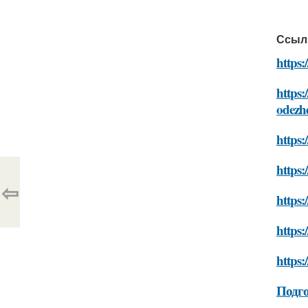
Ссыл
https:
https:
odezh
https:
https:
⇦
https:
https:
https:
Подго