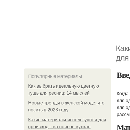
Как
для
Вве
Популярные материалы
Как выбрать идеальную цветную
Когда
тушь для ресниц: 14 мыслей
для о
Новые тренды в женской моде: что
для о
носить в 2023 году
рассм
Какие материалы используются для
Мат
производства поясов вулкан