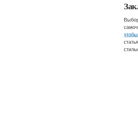
Зак
Выбор
самоч
чтобы
стать
стиль