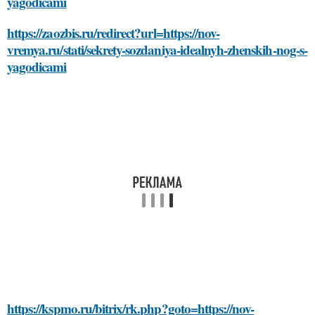
yagodicami
https://zaozbis.ru/redirect?url=https://nov-
vremya.ru/stati/sekrety-sozdaniya-idealnyh-zhenskih-nog-s-
yagodicami
https://kspmo.ru/bitrix/rk.php?goto=https://nov-