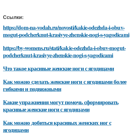
Ссылки:
https://dom-na-vodah.ru/novosti/kakie-odezhda-i-obuv-
mogut-podcherknut-krasivye-zhenskie-nogi-s-yagodicami
https://by-womens.ru/stati/kakie-odezhda-i-obuv-mogut-
podcherknut-krasivye-zhenskie-nogi-s-yagodicami
Что такое красивые женские ноги с ягодицами
Как можно сделать женские ноги с ягодицами более
гибкими и подвижными
Какие упражнения могут помочь сформировать
красивые женские ноги с ягодицами
Как можно добиться красивых женских ног с
ягодицами