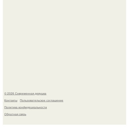
У юли Гаврилиной снова случился конфликт с комиком
Ильей Соболевым.
Рацион 1400 калорий.
© 2026 Современная девушка
Контакты
Пользовательское соглашение
Политика конфидециальности
Обратная связь