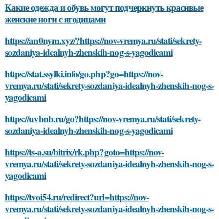
Какие одежда и обувь могут подчеркнуть красивые
женские ноги с ягодицами
https://an0nym.xyz/?https://nov-vremya.ru/stati/sekrety-
sozdaniya-idealnyh-zhenskih-nog-s-yagodicami
https://stat.ssylki.info/go.php?go=https://nov-
vremya.ru/stati/sekrety-sozdaniya-idealnyh-zhenskih-nog-s-
yagodicami
https://uvbnb.ru/go?https://nov-vremya.ru/stati/sekrety-
sozdaniya-idealnyh-zhenskih-nog-s-yagodicami
https://ts-a.su/bitrix/rk.php?goto=https://nov-
vremya.ru/stati/sekrety-sozdaniya-idealnyh-zhenskih-nog-s-
yagodicami
https://tvoi54.ru/redirect?url=https://nov-
vremya.ru/stati/sekrety-sozdaniya-idealnyh-zhenskih-nog-s-