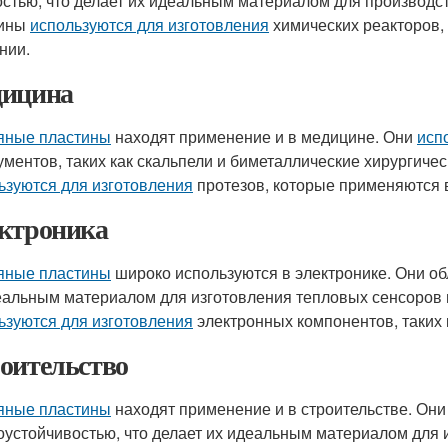
остью, что делает их идеальным материалом для производс
тины
используются для изготовления
химических реакторов,
нии.
ицина
яные пластины
находят применение и в медицине. Они
исп
ументов, таких как скальпели и биметаллические хирургич
ьзуются для изготовления
протезов, которые применяются в
ктроника
яные пластины
широко используются в электронике. Они об
еальным материалом для изготовления тепловых сенсоров 
ьзуются для изготовления
электронных компонентов, таких 
оительство
яные пластины
находят применение и в строительстве. Они
оустойчивостью, что делает их идеальным материалом для 