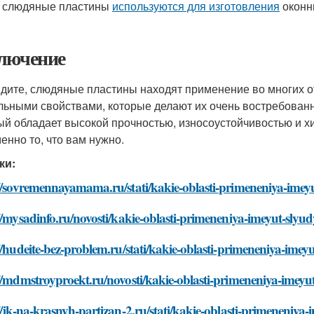
 слюдяные пластины
используются для изготовления
оконн
лючение
идите, слюдяные пластины находят применение во многих 
льными свойствами, которые делают их очень востребован
ый обладает высокой прочностью, износоустойчивостью и х
менно то, что вам нужно.
ки:
//sovremennayamama.ru/stati/kakie-oblasti-primeneniya-imeyu
//mysadinfo.ru/novosti/kakie-oblasti-primeneniya-imeyut-slyud
//hudeite-bez-problem.ru/stati/kakie-oblasti-primeneniya-imey
//mdmstroyproekt.ru/novosti/kakie-oblasti-primeneniya-imeyut
//jk-na-krasnyh-partizan-2.ru/stati/kakie-oblasti-primeneniya-