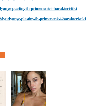
yanye-plastiny-ih-primenenie-i-harakteristiki
lyudyanye-plastiny-ih-primenenie-i-harakteristiki