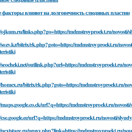
 факторы влияют на долговечность слюдяных пластин
//ojkum.ru/links.php?go=https://mdmstroyproekt.ru/novosti/sl
//sozv.kz/bitrix/rk.php?goto=https://mdmstroyproekt.ru/novost
eristiki
//seocheki.net/outlink.php?url=https://mdmstroyproekt.ru/novo
eristiki
//homex.ru/bitrix/rk.php?goto=https://mdmstroyproekt.ru/novo
eristiki
//maps.google.co.ck/url?q=https://mdmstroyproekt.ru/novosti/s
//cse.google.ee/url?q=https://mdmstroyproekt.ru/novosti/slyudy
//nextstage.ru/proxy.php?link=https://mdmstroyproekt.ru/novos