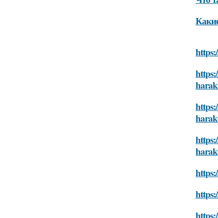
Какие
https:
https:
harakt
https:
harakt
https:
harakt
https:
https:
https: