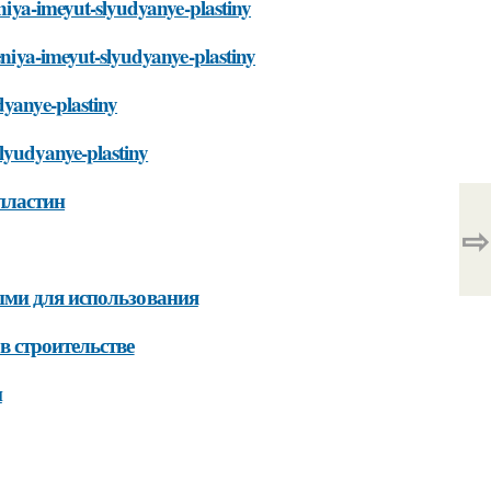
eniya-imeyut-slyudyanye-plastiny
neniya-imeyut-slyudyanye-plastiny
dyanye-plastiny
slyudyanye-plastiny
пластин
⇨
ыми для использования
в строительстве
н