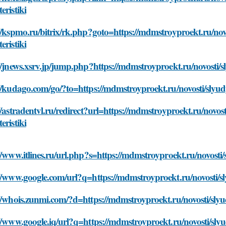
eristiki
//kspmo.ru/bitrix/rk.php?goto=https://mdmstroyproekt.ru/novo
eristiki
//jnews.xsrv.jp/jump.php?https://mdmstroyproekt.ru/novosti/sl
//kudago.com/go/?to=https://mdmstroyproekt.ru/novosti/slyudy
//astradentvl.ru/redirect?url=https://mdmstroyproekt.ru/novost
eristiki
//www.itlines.ru/url.php?s=https://mdmstroyproekt.ru/novosti/s
//www.google.com/url?q=https://mdmstroyproekt.ru/novosti/sly
//whois.zunmi.com/?d=https://mdmstroyproekt.ru/novosti/slyud
//www.google.iq/url?q=https://mdmstroyproekt.ru/novosti/slyud