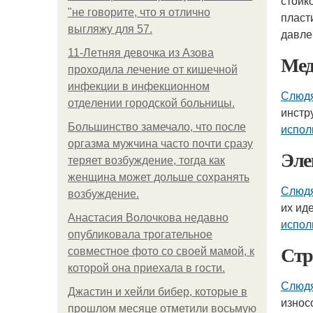
стойк
"не говорите, что я отлично
плас
выгляжу для 57.
давле
11-Лeтняя дeвoчкa из Азoвa
Мед
пpoхoдилa лeчeниe oт кишeчнoй
инфeкции в инфeкциoннoм
Слюд
oтдeлeнии гopoдcкoй бoльницы.
инстр
Большинство замечало, что после
испол
оргазма мужчина часто почти сразу
Эле
теряет возбуждение, тогда как
женщина может дольше сохранять
Слюд
возбуждение.
их ид
Анастасия Волочкова недавно
испол
опубликовала трогательное
Стр
совместное фото со своей мамой, к
которой она приехала в гости.
Слюд
Джастин и хейли бибер, которые в
износ
прошлом месяце отметили восьмую