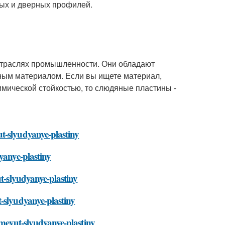
ых и дверных профилей.
отраслях промышленности. Они обладают
ным материалом. Если вы ищете материал,
имической стойкостью, то слюдяные пластины -
t-slyudyanye-plastiny
yanye-plastiny
ut-slyudyanye-plastiny
-slyudyanye-plastiny
imeyut-slyudyanye-plastiny