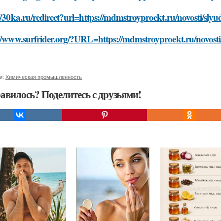
//30ka.ru/redirect?url=https://mdmstroyproekt.ru/novosti/slyud
//www.surfrider.org/?URL=https://mdmstroyproekt.ru/novosti/s
и:
Химическая промышленность
авилось? Поделитесь с друзьями!