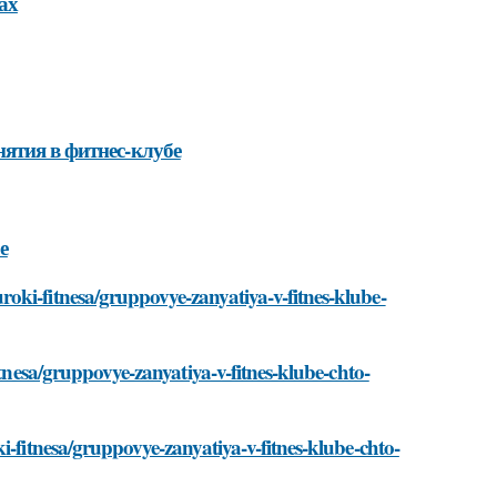
ах
ятия в фитнес-клубе
е
oki-fitnesa/gruppovye-zanyatiya-v-fitnes-klube-
itnesa/gruppovye-zanyatiya-v-fitnes-klube-chto-
i-fitnesa/gruppovye-zanyatiya-v-fitnes-klube-chto-