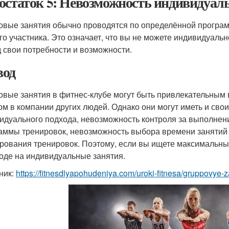
остаток 5: Невозможность индивидуал
овые занятия обычно проводятся по определённой програм
го участника. Это означает, что вы не можете индивидуаль
д свои потребности и возможности.
од
овые занятия в фитнес-клубе могут быть привлекательным в
ом в компании других людей. Однако они могут иметь и свои 
идуального подхода, невозможность контроля за выполне
аммы тренировок, невозможность выбора времени занятий
рования тренировок. Поэтому, если вы ищете максимальный
оде на индивидуальные занятия.
ник:
https://fitnesdlyapohudeniya.com/uroki-fitnesa/gruppovye-z