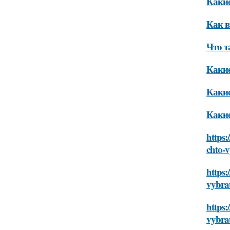
Какие
Как в
Что т
Какие
Какие
Какие
https:
chto-
https:
vybra
https:
vybra