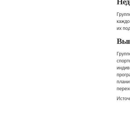
Нед
Групп
каждо
их по
Выв
Групп
спорт
индив
прогр
плани
перех
Источ