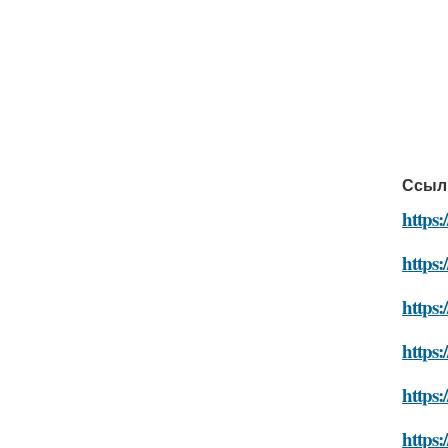
Ссыл
https:
https:
https:
https:
https:
https: