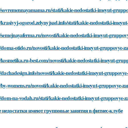
//sovremennayamama.ru/stati/kakie-nedostatki-imeyut-gruppov
//krasivyj-ogorod.zelynyjsad.info/stati/kakie-nedostatki-imeyu
//semejnayaferma.ru/novosti/kakie-nedostatki-imeyut-gruppovy
//doma-otido.ru/novosti/kakie-nedostatki-imeyut-gruppovye-zan
//kosmetika.ru-best.com/novosti/kakie-nedostatki-imeyut-grupp
//dachadesign.info/novosti/kakie-nedostatki-imeyut-gruppovye-
//by-womens.ru/novosti/kakie-nedostatki-imeyut-gruppovye-zan
//dom-na-vodah.ru/stati/kakie-nedostatki-imeyut-gruppovye-za
 недостатки имеют групповые занятия в фитнес-клубе