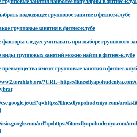
 групповые занятия наиболее популярны в фитнес-клуб
ыбрать подходящее групповое занятие в фитнес-клубе
акое групповые занятия в фитнес-клубе
 факторы следует учитывать при выборе группового зан
 виды групповых занятий можно найти в фитнес-клубе
 преимущества имеют групповые занятия в фитнес-клуб
//ww2.torahlab.org/?URL=https://fitnesdlyapohudeniya.com/ur
vybrat
//cse.google.je/url?q=https://fitnesdlyapohudeniya.com/uroki-f
t
//asia.google.com/url?q=https://fitnesdlyapohudeniya.com/urok
t