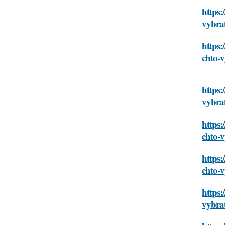
https:
vybra
https:
chto-
https:
vybra
https:
chto-
https:
chto-
https:
vybra