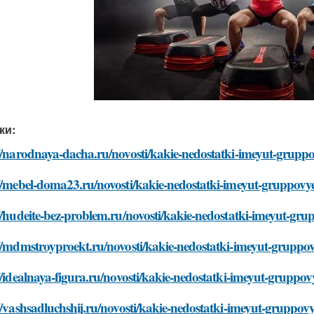
ки:
//narodnaya-dacha.ru/novosti/kakie-nedostatki-imeyut-gruppov
//mebel-doma23.ru/novosti/kakie-nedostatki-imeyut-gruppovye-
//hudeite-bez-problem.ru/novosti/kakie-nedostatki-imeyut-grup
//mdmstroyproekt.ru/novosti/kakie-nedostatki-imeyut-gruppovy
//idealnaya-figura.ru/novosti/kakie-nedostatki-imeyut-gruppovy
//vashsadluchshij.ru/novosti/kakie-nedostatki-imeyut-gruppovy