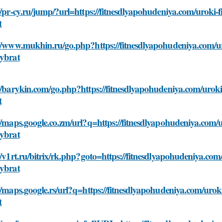
//pr-cy.ru/jump/?url=https://fitnesdlyapohudeniya.com/uroki-f
t
//www.mukhin.ru/go.php?https://fitnesdlyapohudeniya.com/uro
vybrat
//barykin.com/go.php?https://fitnesdlyapohudeniya.com/uroki-
t
//maps.google.co.zm/url?q=https://fitnesdlyapohudeniya.com/u
vybrat
//v1rt.ru/bitrix/rk.php?goto=https://fitnesdlyapohudeniya.com/
vybrat
//maps.google.rs/url?q=https://fitnesdlyapohudeniya.com/uroki
t