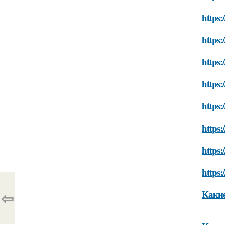
https:
https:
https:
https:
https:
https:
https:
https:
⇦
Какие