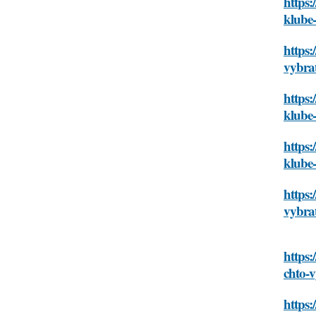
https:
klube
https:
vybra
https:
klube
https:
klube
https:
vybra
https:
chto-
https: