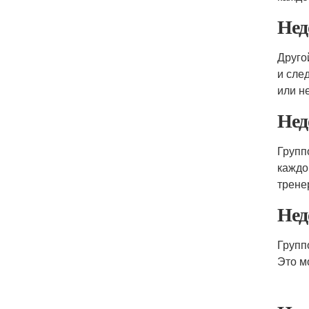
Нед
Друго
и сле
или н
Нед
Групп
каждо
трене
Нед
Групп
Это м