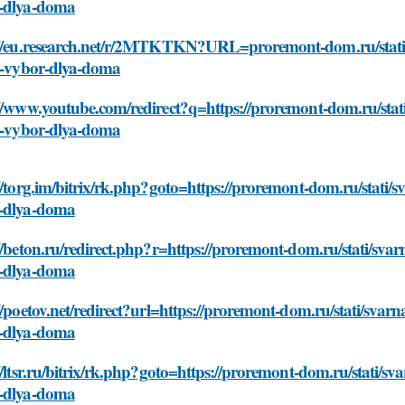
-dlya-doma
://eu.research.net/r/2MTKTKN?URL=proremont-dom.ru/stati/s
yy-vybor-dlya-doma
//www.youtube.com/redirect?q=https://proremont-dom.ru/stat
yy-vybor-dlya-doma
//torg.im/bitrix/rk.php?goto=https://proremont-dom.ru/stati/s
-dlya-doma
//beton.ru/redirect.php?r=https://proremont-dom.ru/stati/svar
-dlya-doma
//poetov.net/redirect?url=https://proremont-dom.ru/stati/svarn
-dlya-doma
//ltsr.ru/bitrix/rk.php?goto=https://proremont-dom.ru/stati/sv
-dlya-doma