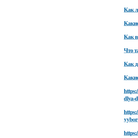
Как л
Какие
Как в
Что т
Как д
Какие
https:
dlya-
https:
vybor
https: