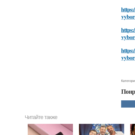
https:
vybor
https:
vybor
https:
vybor
Категори
Понр
Читайте также