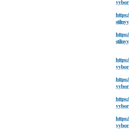
vybor
https
stiln
https:
stiln
https:
vybor
https:
vybor
https:
vybor
https:
vybor