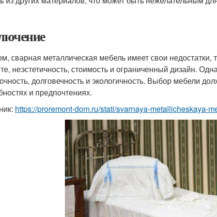
ь из других материалов, что может быть нежелательным дл
лючение
ом, сварная металлическая мебель имеет свои недостатки, т
те, неэстетичность, стоимость и ограниченный дизайн. Одна
рочность, долговечность и экологичность. Выбор мебели до
бностях и предпочтениях.
ник:
https://proremont-dom.ru/stati/svarnaya-metallicheskaya-m