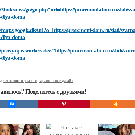
//2baksa.ws/go/go.php?url=https://proremont-dom.ru/stati/sva
-dlya-doma
//maps.google.dk/url?q=https://proremont-dom.ru/stati/svarna
-dlya-doma
//proxy.ojas.workers.dev/?https://proremont-dom.ru/stati/svar
-dlya-doma
и:
Сложность в ремонте
,
Ограниченный дизайн
авилось? Поделитесь с друзьями!