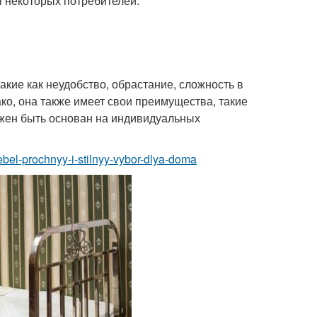
я некоторых потребителей.
акие как неудобство, обрастание, сложность в
ко, она также имеет свои преимущества, такие
лжен быть основан на индивидуальных
ebel-prochnyy-i-stilnyy-vybor-dlya-doma