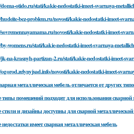
//doma-otido.ru/stati/kakie-nedostatki-imeet-svarnaya-metalli
//hudeite-bez-problem.ru/novosti/kakie-nedostatki-imeet-svar
://sovremennayamama.ru/novosti/kakie-nedostatki-imeet-svarn
//by-womens.ru/stati/kakie-nedostatki-imeet-svarnaya-metalli
//jk-na-krasnyh-partizan-2.ru/stati/kakie-nedostatki-imeet-sv
//ogorod.zelynyjsad.info/novosti/kakie-nedostatki-imeet-svarn
варная металлическая мебель отличается от других тип
 типы помещений подходят для использования сварной 
 стили и дизайны доступны для сварной металлической
 недостатки имеет сварная металлическая мебель