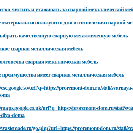
егко чистить и ухаживать за сварной металлической ме
 материалы используются для изготовления сварной ме
ыбрать качественную сварную металлическую мебель
акое сварная металлическая мебель
олговечна сварная металлическая мебель
 преимущества имеет сварная металлическая мебель
//cse.google.so/url?q=https://proremont-dom.ru/stati/svarnaya
doma
//maps.google.co.uk/url?q=https://proremont-dom.ru/stati/sva
-dlya-doma
//wastemade.ru/go.php?url=https://proremont-dom.ru/stati/sv