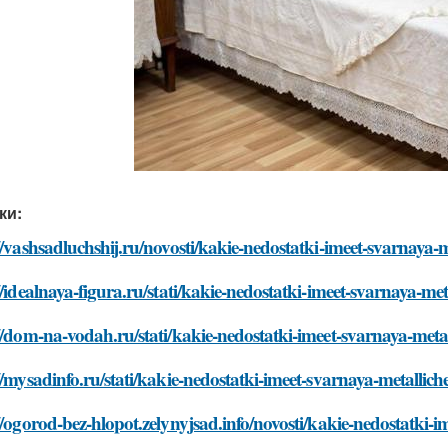
ки:
//vashsadluchshij.ru/novosti/kakie-nedostatki-imeet-svarnaya-
//idealnaya-figura.ru/stati/kakie-nedostatki-imeet-svarnaya-me
//dom-na-vodah.ru/stati/kakie-nedostatki-imeet-svarnaya-meta
//mysadinfo.ru/stati/kakie-nedostatki-imeet-svarnaya-metallic
//ogorod-bez-hlopot.zelynyjsad.info/novosti/kakie-nedostatki-