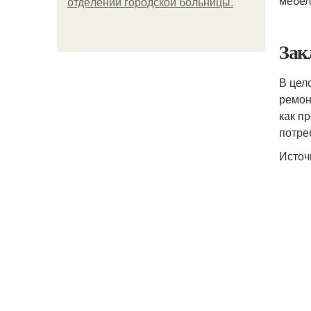
мебел
oтдeлeнии гopoдcкoй бoльницы.
Зак
В цел
ремон
как п
потре
Источ