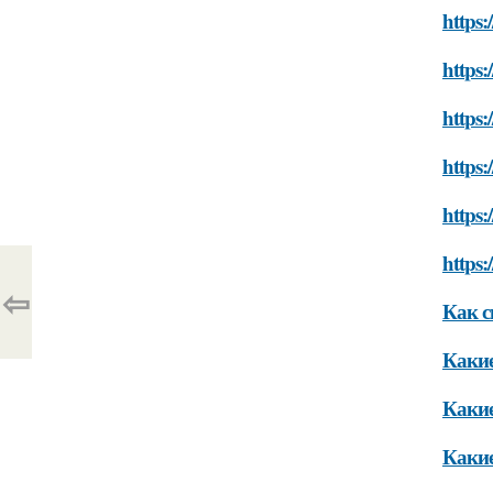
https:
https:
https
https:
https:
https:
⇦
Как с
Какие
Какие
Какие