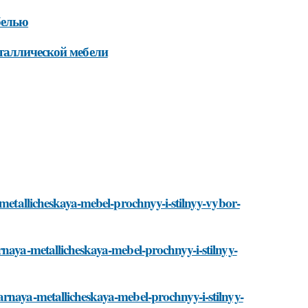
белью
таллической мебели
-metallicheskaya-mebel-prochnyy-i-stilnyy-vybor-
rnaya-metallicheskaya-mebel-prochnyy-i-stilnyy-
arnaya-metallicheskaya-mebel-prochnyy-i-stilnyy-