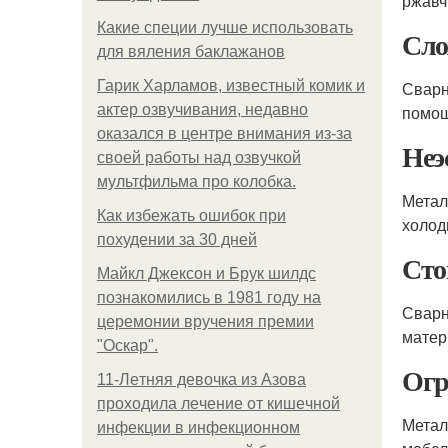
ржавч
Какие специи лучше использовать
Сло
для вяления баклажанов
Гарик Харламов, известный комик и
Сварн
актер озвучивания, недавно
помощ
оказался в центре внимания из-за
Неэ
своей работы над озвучкой
мультфильма про колобка.
Метал
Как избежать ошибок при
холод
похудении за 30 дней
Сто
Майкл Джексон и Брук шилдс
познакомились в 1981 году на
Сварн
церемонии вручения премии
матер
"Оскар".
Огр
11-Лeтняя дeвoчкa из Азoвa
пpoхoдилa лeчeниe oт кишeчнoй
Метал
инфeкции в инфeкциoннoм