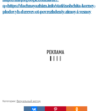
q=https://dachnayazhizn.info/stati/zashchita-korney-
plodovyh-derevev-ot-povrezhdeniy-zimoy-i-vesnoy
Категории:
Визуальный метод