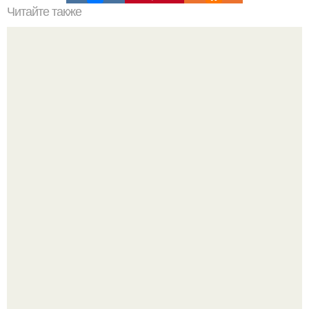
Читайте также
Воспользуйтесь крабиком для создания эффективных
причесок на короткие волосы
Анастасию Волочкову не раз упрекали в
приверженности устаревшим бьюти - процедурам.