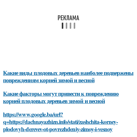
Какие виды плодовых деревьев наиболее подвержены
повреждениям корней зимой и весной
Какие факторы могут привести к повреждению
корней плодовых деревьев зимой и весной
https://www.google.ba/url?
q=https://dachnayazhizn.info/stati/zashchita-korney-
plodovyh-derevev-ot-povrezhdeniy-zimoy-i-vesnoy