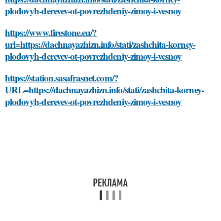
plodovyh-derevev-ot-povrezhdeniy-zimoy-i-vesnoy
https://www.firestone.eu/?
url=https://dachnayazhizn.info/stati/zashchita-korney-
plodovyh-derevev-ot-povrezhdeniy-zimoy-i-vesnoy
https://station.sasafrasnet.com/?
URL=https://dachnayazhizn.info/stati/zashchita-korney-
plodovyh-derevev-ot-povrezhdeniy-zimoy-i-vesnoy