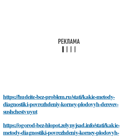
https://hudeite-bez-problem.ru/stati/kakie-metody-
diagnostiki-povrezhdeniy-korney-plodovyh-derevev-
sushchestvuyut
https://ogorod-bez-hlopot.zelynyjsad.info/stati/kakie-
metody-diagnostiki-povrezhdeniy-korney-plodovyh-