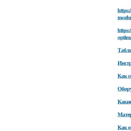
https:
mozhn
https:
optim
Табли
Инст
Как с
Обор
Какие
Мате
Как о