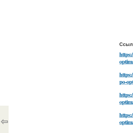
Ссыл
https:
optim
https:
po-op
https:
optim
https:
⇦
optim