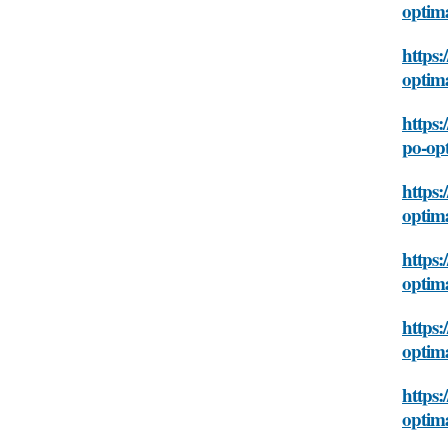
optim
https:
optim
https:
po-op
https:
optim
https:
optim
https:
optim
https:
optim