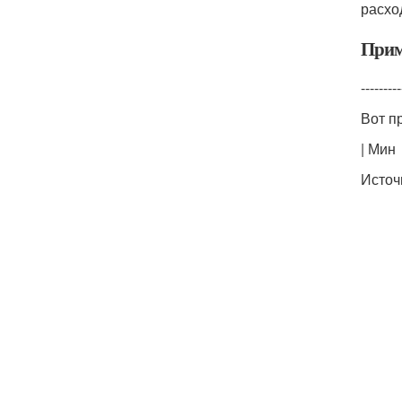
расхо
Прим
---------
Вот п
| Мин
Источ