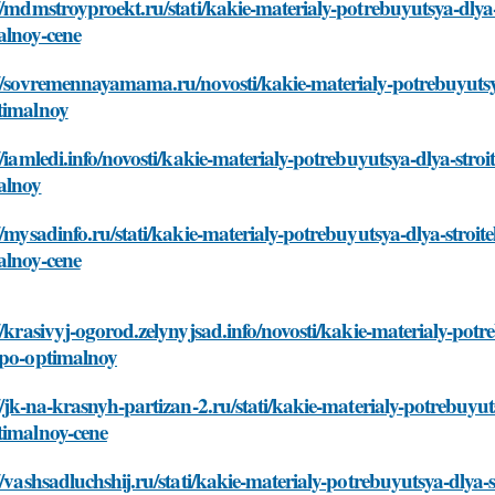
//mdmstroyproekt.ru/stati/kakie-materialy-potrebuyutsya-dlya
alnoy-cene
//sovremennayamama.ru/novosti/kakie-materialy-potrebuyutsy
timalnoy
//iamledi.info/novosti/kakie-materialy-potrebuyutsya-dlya-str
alnoy
//mysadinfo.ru/stati/kakie-materialy-potrebuyutsya-dlya-stro
alnoy-cene
//krasivyj-ogorod.zelynyjsad.info/novosti/kakie-materialy-pot
-po-optimalnoy
//jk-na-krasnyh-partizan-2.ru/stati/kakie-materialy-potrebuyu
timalnoy-cene
//vashsadluchshij.ru/stati/kakie-materialy-potrebuyutsya-dlya