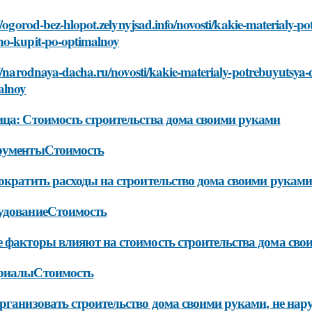
//ogorod-bez-hlopot.zelynyjsad.info/novosti/kakie-materialy-po
o-kupit-po-optimalnoy
//narodnaya-dacha.ru/novosti/kakie-materialy-potrebuyutsya-
alnoy
ца: Стоимость строительства дома своими руками
рументыСтоимость
ократить расходы на строительство дома своими руками
удованиеСтоимость
 факторы влияют на стоимость строительства дома сво
риалыСтоимость
рганизовать строительство дома своими руками, не на