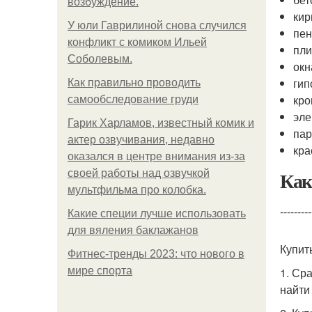
возбуждение.
кир
У юли Гаврилиной снова случился
пен
конфликт с комиком Ильей
пли
Соболевым.
окн
гип
Как правильно проводить
кро
самообследование груди
эле
Гарик Харламов, известный комик и
пар
актер озвучивания, недавно
кра
оказался в центре внимания из-за
Как
своей работы над озвучкой
мультфильма про колобка.
---------
Какие специи лучше использовать
для вяления баклажанов
Купит
Фитнес-тренды 2023: что нового в
мире спорта
1. Ср
найти