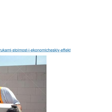
-rukami-stoimost-i-ekonomicheskiy-effekt