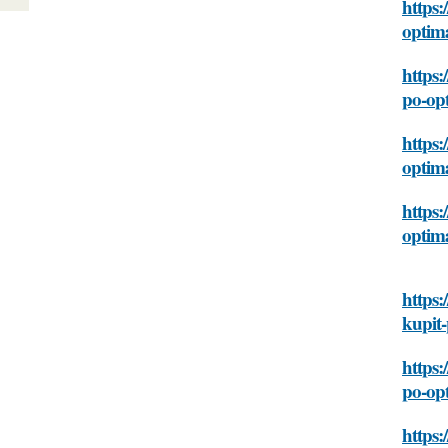
https:
optim
https:
po-op
https:
optim
https:
optim
https:
kupit
https:
po-op
https: