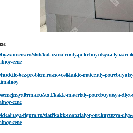
ки:
//by-womens.ru/stati/kakie-materialy-potrebuyutsya-dlya-stro
alnoy-cene
//hudeite-bez-problem.ru/novosti/kakie-materialy-potrebuyuts
timalnoy
//semejnayaferma.ru/stati/kakie-materialy-potrebuyutsya-dlya
alnoy-cene
//idealnaya-figura.ru/stati/kakie-materialy-potrebuyutsya-dly
alnoy-cene