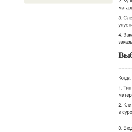
2. Ку
магаз
3. Сл
упуст
4. За
заказ
Выб
---------
Когда
1. Ти
матер
2. Кл
в сур
3. Бю