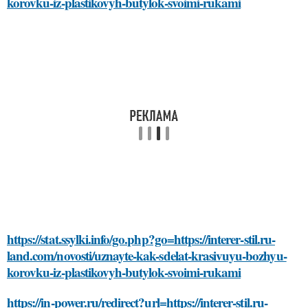
korovku-iz-plastikovyh-butylok-svoimi-rukami
https://stat.ssylki.info/go.php?go=https://interer-stil.ru-
land.com/novosti/uznayte-kak-sdelat-krasivuyu-bozhyu-
korovku-iz-plastikovyh-butylok-svoimi-rukami
https://in-power.ru/redirect?url=https://interer-stil.ru-