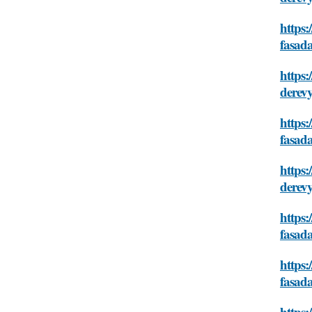
https:
fasad
https:
derev
https:
fasad
https:
derev
https:
fasad
https:
fasad
https: