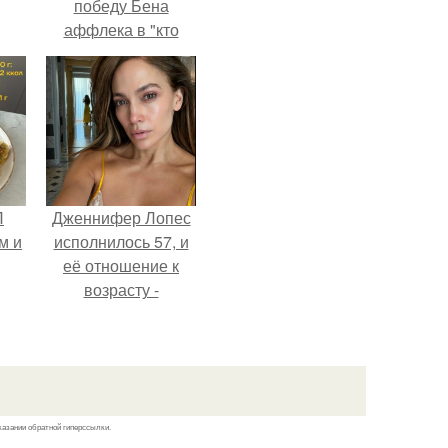
победу Бена
аффлека в "кто
хочет стать
миллионером?
П
Дженнифер Лопес
м и
исполнилось 57, и
её отношение к
возрасту -
настоящий
манифест
уверенности: "не
говорите, что я
отлично выгляжу
казании обратной гиперссылки.
для 57.