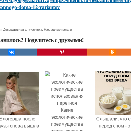
yannogo-doma-12-variantov
и:
Декоративная штукатурка
,
Накладные панели
авилось? Поделитесь с друзьями!
Какие
экологические
Блогерша после
Слышали, что е
преимущества
аузы снова вышла
перед сном - э
использования