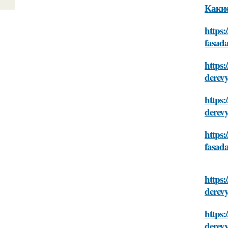
Какие
https:
fasad
https:
derev
https:
derev
https:
fasad
https:
derev
https:
derev