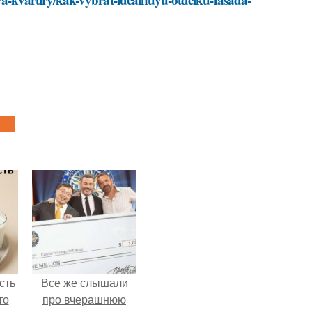
сть
Все же слышали
то
про вчерашнюю