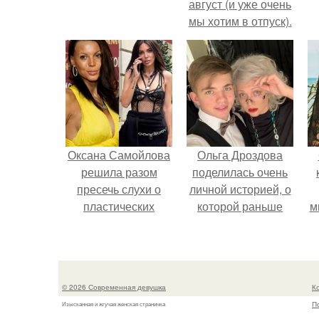
август (и уже очень
мы хотим в отпуск).
к
Оксана Самойлова
Ольга Дроздова
решила разом
поделилась очень
пресечь слухи о
личной историей, о
пластических
которой раньше
м
операциях и
почти не говорила.
публично
прояснила
ситуацию.
© 2026 Современная девушка
К
П
Изысканная и жгучая женская страничка