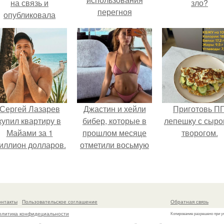
на связь и
зло?
перегноя
опубликовала
свежую серию
адров из спальни.
Сергей Лазарев
Джастин и хейли
Приготовь П
купил квартиру в
бибер, которые в
лепешку с сыро
Майами за 1
прошлом месяце
творогом.
иллион долларов.
отметили восьмую
годовщину
помолвки, показали
новые фото с
совместного
онтакты
Пользовательское соглашение
Обратная связь
отдыха.
олитика конфидециальности
Копирование разрешено при у