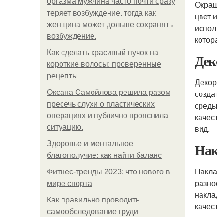
оргазма мужчина часто почти сразу
Окраш
теряет возбуждение, тогда как
цвет 
женщина может дольше сохранять
испол
возбуждение.
котор
Как сделать красивый пучок на
Дек
короткие волосы: проверенные
рецепты
Декор
Оксана Самойлова решила разом
созда
пресечь слухи о пластических
среды
операциях и публично прояснила
качес
ситуацию.
вид.
Здоровье и ментальное
Нак
благополучие: как найти баланс
Накла
Фитнес-тренды 2023: что нового в
разно
мире спорта
накла
Как правильно проводить
качес
самообследование груди