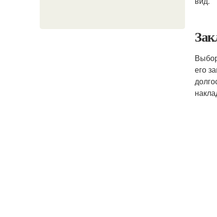
вид.
Зак
Выбо
его з
долго
накла