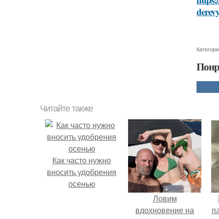
derev
Категори
Понр
Читайте также
Как часто нужно
вносить удобрения
осенью
Ловим
вдохновение на
п