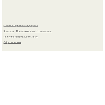
Платье, которое до сих пор вызывает споры спустя годы.
© 2026 Современная девушка
Контакты
Пользовательское соглашение
Политика конфидециальности
Обратная связь