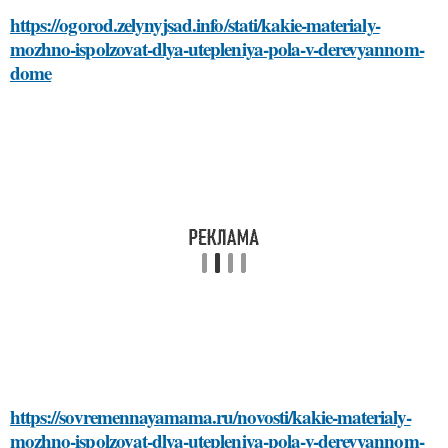
https://ogorod.zelynyjsad.info/stati/kakie-materialy-
mozhno-ispolzovat-dlya-utepleniya-pola-v-derevyannom-
dome
https://sovremennayamama.ru/novosti/kakie-materialy-
mozhno-ispolzovat-dlya-utepleniya-pola-v-derevyannom-