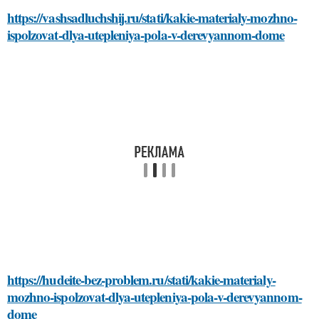
https://vashsadluchshij.ru/stati/kakie-materialy-mozhno-
ispolzovat-dlya-utepleniya-pola-v-derevyannom-dome
https://hudeite-bez-problem.ru/stati/kakie-materialy-
mozhno-ispolzovat-dlya-utepleniya-pola-v-derevyannom-
dome