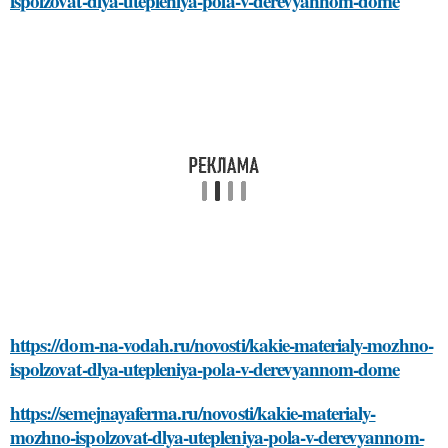
ispolzovat-dlya-utepleniya-pola-v-derevyannom-dome
https://dom-na-vodah.ru/novosti/kakie-materialy-mozhno-
ispolzovat-dlya-utepleniya-pola-v-derevyannom-dome
https://semejnayaferma.ru/novosti/kakie-materialy-
mozhno-ispolzovat-dlya-utepleniya-pola-v-derevyannom-