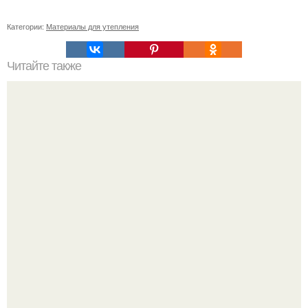
Категории:
Материалы для утепления
Читайте также
Какие органы относятся к системе мочевыделительной