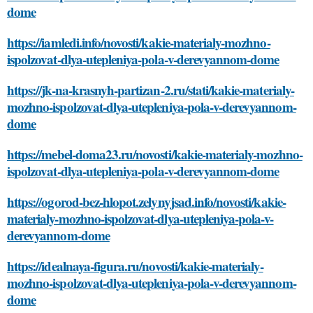
dome
https://iamledi.info/novosti/kakie-materialy-mozhno-
ispolzovat-dlya-utepleniya-pola-v-derevyannom-dome
https://jk-na-krasnyh-partizan-2.ru/stati/kakie-materialy-
mozhno-ispolzovat-dlya-utepleniya-pola-v-derevyannom-
dome
https://mebel-doma23.ru/novosti/kakie-materialy-mozhno-
ispolzovat-dlya-utepleniya-pola-v-derevyannom-dome
https://ogorod-bez-hlopot.zelynyjsad.info/novosti/kakie-
materialy-mozhno-ispolzovat-dlya-utepleniya-pola-v-
derevyannom-dome
https://idealnaya-figura.ru/novosti/kakie-materialy-
mozhno-ispolzovat-dlya-utepleniya-pola-v-derevyannom-
dome