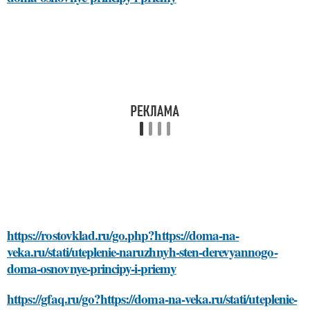
https://rostovklad.ru/go.php?https://doma-na-
veka.ru/stati/uteplenie-naruzhnyh-sten-derevyannogo-
doma-osnovnye-principy-i-priemy
https://gfaq.ru/go?https://doma-na-veka.ru/stati/uteplenie-