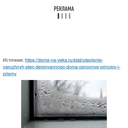
Источник:
https://doma-na-veka.ru/stati/uteplenie-
naruzhnyh-sten-derevyannogo-doma-osnovnye-principy-i-
priemy