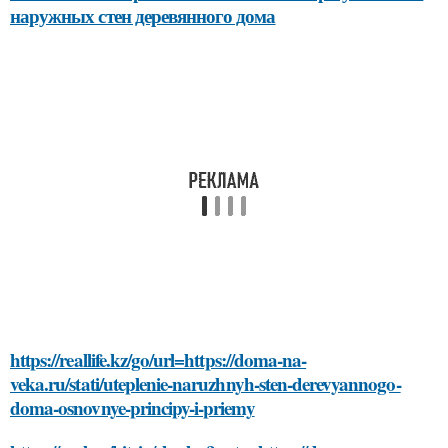
наружных стен деревянного дома
https://reallife.kz/go/url=https://doma-na-
veka.ru/stati/uteplenie-naruzhnyh-sten-derevyannogo-
doma-osnovnye-principy-i-priemy