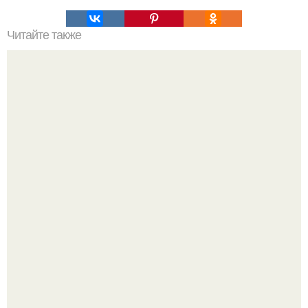
Читайте также
Станьте экспертом в причесывании коротких волос:
пошаговый гайд