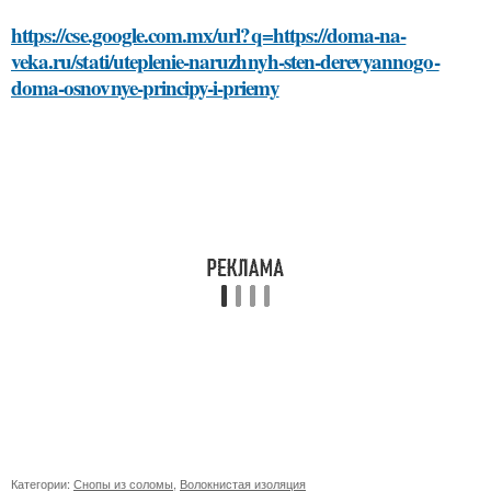
https://cse.google.com.mx/url?q=https://doma-na-
veka.ru/stati/uteplenie-naruzhnyh-sten-derevyannogo-
doma-osnovnye-principy-i-priemy
Категории:
Снопы из соломы
,
Волокнистая изоляция