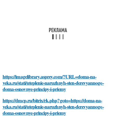
https://imagelibrary.asprey.com/?URL=doma-na-
veka.ru/stati/uteplenie-naruzhnyh-sten-derevyannogo-
doma-osnovnye-principy-i-priemy
https://dmcp.ru/bitrix/rk.php?goto=https://doma-na-
veka.ru/stati/uteplenie-naruzhnyh-sten-derevyannogo-
doma-osnovnye-principy-i-priemy