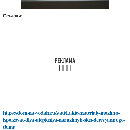
Ссылки:
https://dom-na-vodah.ru/stati/kakie-materialy-mozhno-
ispolzovat-dlya-utepleniya-naruzhnyh-sten-derevyannogo-
doma