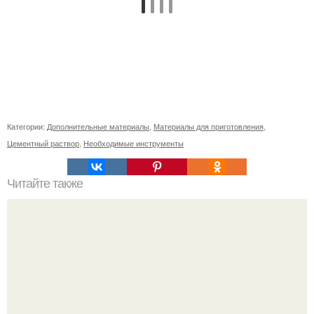
Категории:
Дополнительные материалы
,
Материалы для приготовления
,
Цементный раствор
,
Необходимые инструменты
Читайте также
Какие изменения в образе жизни могут помочь сбросить
лишний вес после 55 лет