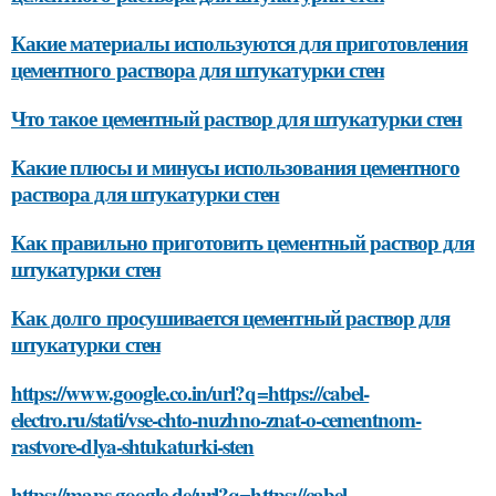
Какие материалы используются для приготовления
цементного раствора для штукатурки стен
Что такое цементный раствор для штукатурки стен
Какие плюсы и минусы использования цементного
раствора для штукатурки стен
Как правильно приготовить цементный раствор для
штукатурки стен
Как долго просушивается цементный раствор для
штукатурки стен
https://www.google.co.in/url?q=https://cabel-
electro.ru/stati/vse-chto-nuzhno-znat-o-cementnom-
rastvore-dlya-shtukaturki-sten
https://maps.google.de/url?q=https://cabel-