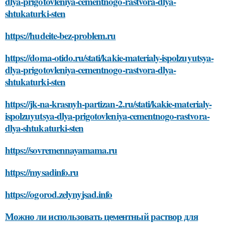
dlya-prigotovleniya-cementnogo-rastvora-dlya-
shtukaturki-sten
https://hudeite-bez-problem.ru
https://doma-otido.ru/stati/kakie-materialy-ispolzuyutsya-
dlya-prigotovleniya-cementnogo-rastvora-dlya-
shtukaturki-sten
https://jk-na-krasnyh-partizan-2.ru/stati/kakie-materialy-
ispolzuyutsya-dlya-prigotovleniya-cementnogo-rastvora-
dlya-shtukaturki-sten
https://sovremennayamama.ru
https://mysadinfo.ru
https://ogorod.zelynyjsad.info
Можно ли использовать цементный раствор для