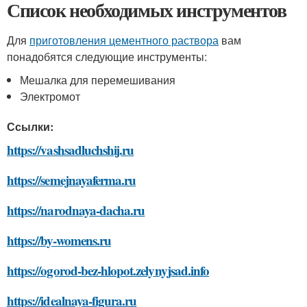
Список необходимых инструментов
Для
приготовления цементного раствора
вам
понадобятся следующие инструменты:
Мешалка для перемешивания
Электромот
Ссылки:
https://vashsadluchshij.ru
https://semejnayaferma.ru
https://narodnaya-dacha.ru
https://by-womens.ru
https://ogorod-bez-hlopot.zelynyjsad.info
https://idealnaya-figura.ru