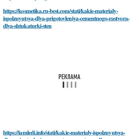
https://kosmetika.ru-best.com/stati/kakie-materialy-
ispolzuyutsya-dlya-prigotovleniya-cementnogo-rastvora-
dlya-shtukaturki-sten
https://iamledi.info/stati/kakie-materialy-ispolzuyutsya-