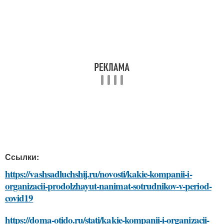
Ссылки:
https://vashsadluchshij.ru/novosti/kakie-kompanii-i-
organizacii-prodolzhayut-nanimat-sotrudnikov-v-period-
covid19
https://doma-otido.ru/stati/kakie-kompanii-i-organizacii-