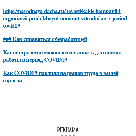
https://narodnaya-dacha.ru/novosti/kakie-kompanii-i-
organizacii-prodolzhayut-nanimat-sotrudnikov-v-period-
covid19
### Как справиться с безработицей
Какие стратегии можно использовать для поиска
работы в период COVID19
Как COVID19 повлиял на рынок труда в вашей
отрасли