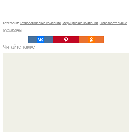
Категории:
Технологические компании
,
Медицинские компании
,
Образовательные
организации
Читайте также
Поколение 50+: Как выбрать идеальное кресло на
колесиках для пожилых людей