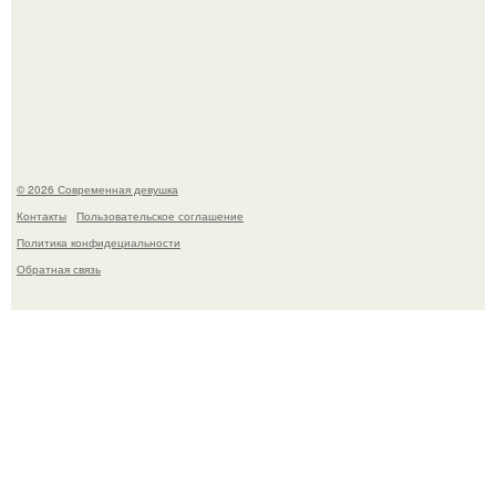
Кристина асмус опубликовала пляжные фото с 12-
летней дочерью от Гарика Харламова.
© 2026 Современная девушка
Контакты
Пользовательское соглашение
Политика конфидециальности
Обратная связь