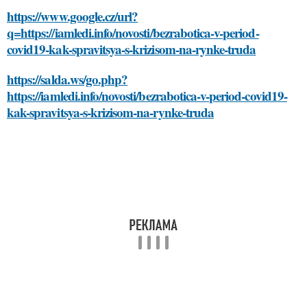
https://www.google.cz/url?
q=https://iamledi.info/novosti/bezrabotica-v-period-
covid19-kak-spravitsya-s-krizisom-na-rynke-truda
https://salda.ws/go.php?
https://iamledi.info/novosti/bezrabotica-v-period-covid19-
kak-spravitsya-s-krizisom-na-rynke-truda