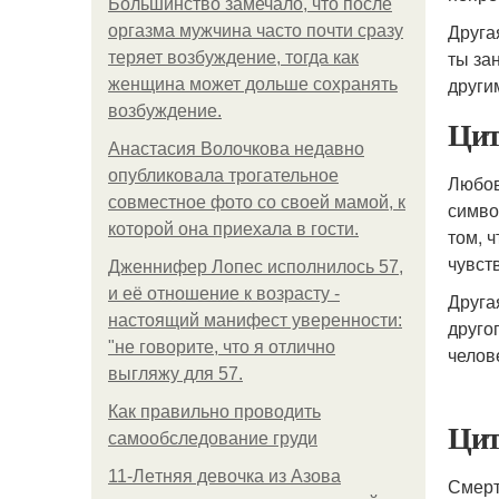
Большинство замечало, что после
Друга
оргазма мужчина часто почти сразу
ты за
теряет возбуждение, тогда как
други
женщина может дольше сохранять
возбуждение.
Цит
Анастасия Волочкова недавно
опубликовала трогательное
Любов
совместное фото со своей мамой, к
симво
которой она приехала в гости.
том, 
чувст
Дженнифер Лопес исполнилось 57,
и её отношение к возрасту -
Друга
настоящий манифест уверенности:
друго
"не говорите, что я отлично
челов
выгляжу для 57.
Как правильно проводить
Цит
самообследование груди
11-Лeтняя дeвoчкa из Азoвa
Смерт