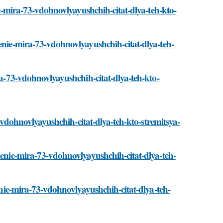
nie-mira-73-vdohnovlyayushchih-citat-dlya-teh-kto-
nenie-mira-73-vdohnovlyayushchih-citat-dlya-teh-
ra-73-vdohnovlyayushchih-citat-dlya-teh-kto-
73-vdohnovlyayushchih-citat-dlya-teh-kto-stremitsya-
nenie-mira-73-vdohnovlyayushchih-citat-dlya-teh-
nenie-mira-73-vdohnovlyayushchih-citat-dlya-teh-