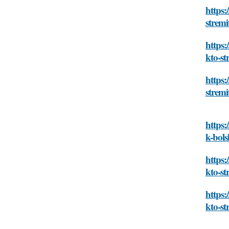
https:
strem
https:
kto-s
https:
strem
https:
k-bol
https:
kto-s
https:
kto-s