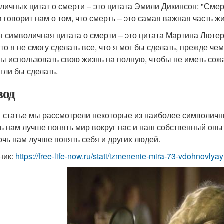
личных цитат о смерти – это цитата Эмили Дикинсон: "Смерт
а говорит нам о том, что смерть – это самая важная часть ж
я символичная цитата о смерти – это цитата Мартина Лютера
что я не смогу сделать все, что я мог бы сделать, прежде че
ы использовать свою жизнь на полную, чтобы не иметь сожал
гли бы сделать.
од
й статье мы рассмотрели некоторые из наиболее символичны
ь нам лучше понять мир вокруг нас и наш собственный опыт
очь нам лучше понять себя и других людей.
ник:
https://free-life-now.ru/stati/izmenenie-mira-73-vdohnovlya