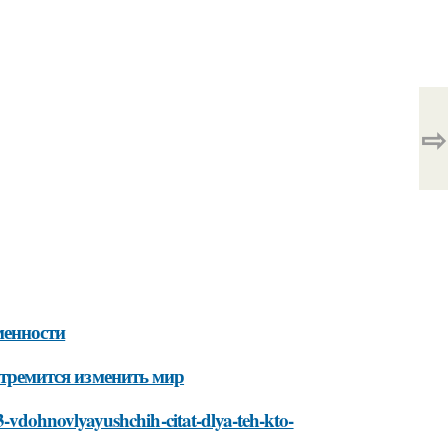
⇨
менности
стремится изменить мир
-73-vdohnovlyayushchih-citat-dlya-teh-kto-