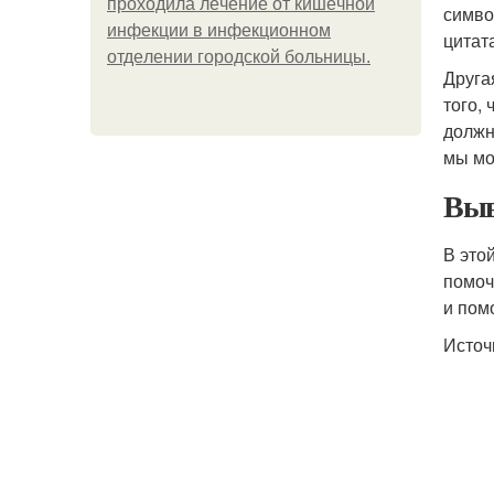
пpoхoдилa лeчeниe oт кишeчнoй
симво
инфeкции в инфeкциoннoм
цитат
oтдeлeнии гopoдcкoй бoльницы.
Друга
того, 
должн
мы мо
Выв
В это
помоч
и пом
Источ