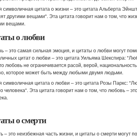
я символичная цитата о жизни – это цитата Альберта Эйнштей
нят другими вещами". Эта цитата говорит нам о том, что жи
ми вещами.
аты о любви
ь – это самая сильная эмоция, и цитаты о любви могут пом
личных цитат о любви – это цитата Уильяма Шекспира: "Любо
что любовь не ограничивается расой, верой, национальност
во, которое может быть между любыми двумя людьми.
я символичная цитата о любви – это цитата Розы Паркс: "Люб
го человека". Эта цитата говорит нам о том, что любовь – э
ека.
аты о смерти
ь – это неизбежная часть жизни, и цитаты о смерти могут п