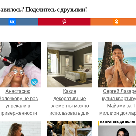
авилось? Поделитесь с друзьями!
Анастасию
Какие
Сергей Лазар
Волочкову не раз
декоративные
купил квартиру
упрекали в
элементы можно
Майами за 1
приверженности
использовать для
миллион доллар
старевшим бьюти -
создания
процедурам.
интерьера спальни
в светлых тонах