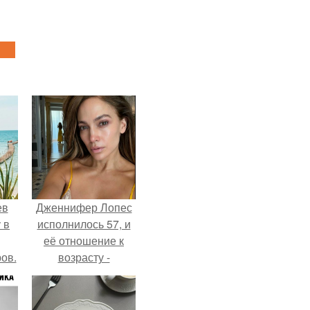
ев
Дженнифер Лопес
 в
исполнилось 57, и
её отношение к
ов.
возрасту -
настоящий
манифест
уверенности: "не