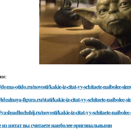
ки:
//doma-otido.ru/novosti/kakie-iz-citat-vy-schitaete-naibolee-si
//idealnaya-figura.ru/stati/kakie-iz-citat-vy-schitaete-naibolee-
//vashsadluchshij.ru/novosti/kakie-iz-citat-vy-schitaete-naibole
 из цитат вы считаете наиболее оригинальными