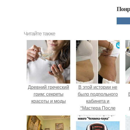
Понр
Читайте также
Древний греческий
В этой истории не
грим: секреты
было подпольного
красоты и моды
кабинета и
"Мастера После
Двухнедельных
у
Курсов".