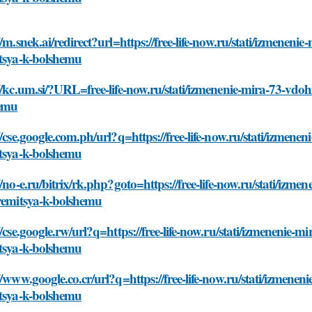
//m.snek.ai/redirect?url=https://free-life-now.ru/stati/izmenen
itsya-k-bolshemu
//kc.um.si/?URL=free-life-now.ru/stati/izmenenie-mira-73-vdoh
emu
//cse.google.com.ph/url?q=https://free-life-now.ru/stati/izmen
itsya-k-bolshemu
//no-e.ru/bitrix/rk.php?goto=https://free-life-now.ru/stati/izm
tremitsya-k-bolshemu
//cse.google.rw/url?q=https://free-life-now.ru/stati/izmenenie-
itsya-k-bolshemu
//www.google.co.cr/url?q=https://free-life-now.ru/stati/izmene
itsya-k-bolshemu