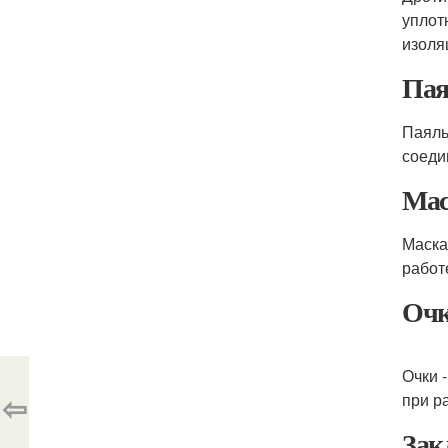
уплот
изоля
Пая
Паяль
соеди
Мас
Маска
работ
Оч
Очки 
⇦
при р
Зак