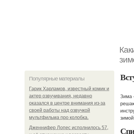
Как
зим
Вст
Популярные материалы
Гарик Харламов, известный комик и
Зима 
актер озвучивания, недавно
решаю
оказался в центре внимания из-за
инстр
своей работы над озвучкой
зимой
мультфильма про колобка.
Спи
Дженнифер Лопес исполнилось 57,