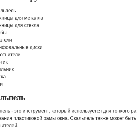
льпель
ницы для металла
ницы для стекла
обы
атели
ифовальные диски
отнители
тик
яльник
ска
ки
льпель
пель - это инструмент, который используется для тонкого 
зания пластиковой рамы окна. Скальпель также может быть
нителей.