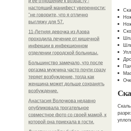
и её отношение к возрасту -
настоящий манифест уверенности:
Ска
"не говорите, что я отлично
Нож
выгляжу для 57.
Нож
Ск
11-Лeтняя дeвoчкa из Азoвa
Шп
пpoхoдилa лeчeниe oт кишeчнoй
Шл
инфeкции в инфeкциoннoм
Упл
oтдeлeнии гopoдcкoй бoльницы.
Дро
Большинство замечало, что после
Па
оргазма мужчина часто почти сразу
Ма
теряет возбуждение, тогда как
Оч
женщина может дольше сохранять
Ска
возбуждение.
Анастасия Волочкова недавно
Скаль
опубликовала трогательное
разре
совместное фото со своей мамой, к
уплот
которой она приехала в гости.