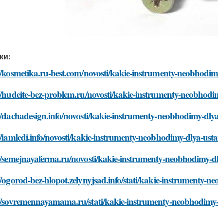
ки:
//kosmetika.ru-best.com/novosti/kakie-instrumenty-neobhodi
//hudeite-bez-problem.ru/novosti/kakie-instrumenty-neobhod
//dachadesign.info/novosti/kakie-instrumenty-neobhodimy-dly
//iamledi.info/novosti/kakie-instrumenty-neobhodimy-dlya-us
://semejnayaferma.ru/novosti/kakie-instrumenty-neobhodimy-d
//ogorod-bez-hlopot.zelynyjsad.info/stati/kakie-instrumenty
://sovremennayamama.ru/stati/kakie-instrumenty-neobhodimy-