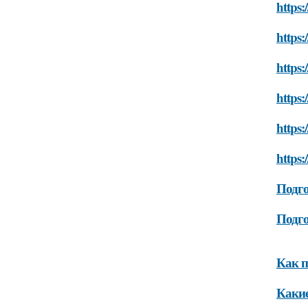
https:
https
https:
https
https
https
Подго
Подго
Как п
Какие