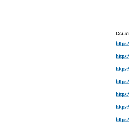
Ссыл
https:
https:
https:
https:
https
https:
https