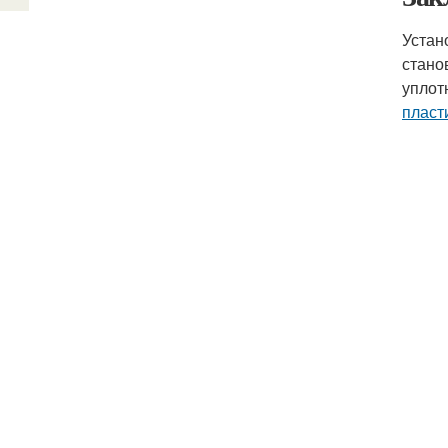
Устан
стано
уплот
пласт