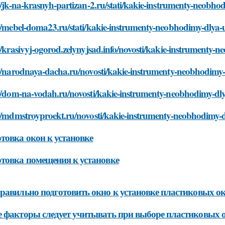
//jk-na-krasnyh-partizan-2.ru/stati/kakie-instrumenty-neobh
://mebel-doma23.ru/stati/kakie-instrumenty-neobhodimy-dlya-
//krasivyj-ogorod.zelynyjsad.info/novosti/kakie-instrumenty
://narodnaya-dacha.ru/novosti/kakie-instrumenty-neobhodimy
://dom-na-vodah.ru/novosti/kakie-instrumenty-neobhodimy-dl
://mdmstroyproekt.ru/novosti/kakie-instrumenty-neobhodimy-
товка окон к установке
товка помещения к установке
равильно подготовить окно к установке пластиковых о
 факторы следует учитывать при выборе пластиковых о