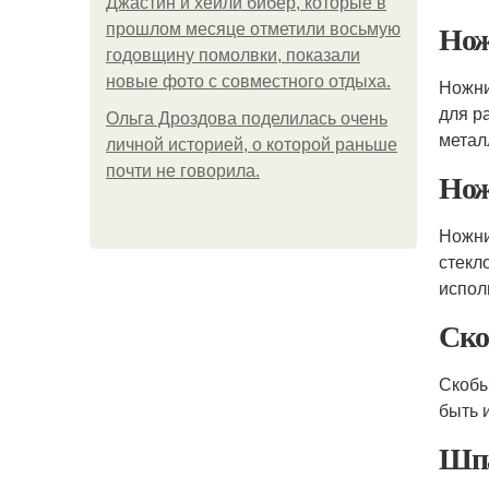
Джастин и хейли бибер, которые в
Нож
прошлом месяце отметили восьмую
годовщину помолвки, показали
новые фото с совместного отдыха.
Ножни
для р
Ольга Дроздова поделилась очень
метал
личной историей, о которой раньше
почти не говорила.
Нож
Ножни
стекл
испол
Ск
Скобы
быть 
Шп