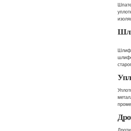
Шпате
уплот
изоля
Шли
Шлифо
шлифо
старог
Упл
Уплот
метал
проме
Дро
Дроти