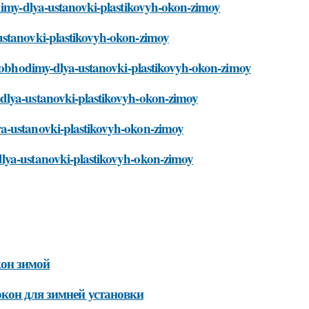
odimy-dlya-ustanovki-plastikovyh-okon-zimoy
ustanovki-plastikovyh-okon-zimoy
-neobhodimy-dlya-ustanovki-plastikovyh-okon-zimoy
-dlya-ustanovki-plastikovyh-okon-zimoy
ya-ustanovki-plastikovyh-okon-zimoy
dlya-ustanovki-plastikovyh-okon-zimoy
кон зимой
кон для зимней установки