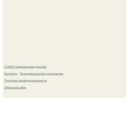
Дженнифер Лопес исполнилось 57, и её отношение к
возрасту - настоящий манифест уверенности: "не
говорите, что я отлично выгляжу для 57.
© 2026 Современная девушка
Контакты
Пользовательское соглашение
Политика конфидециальности
Обратная связь