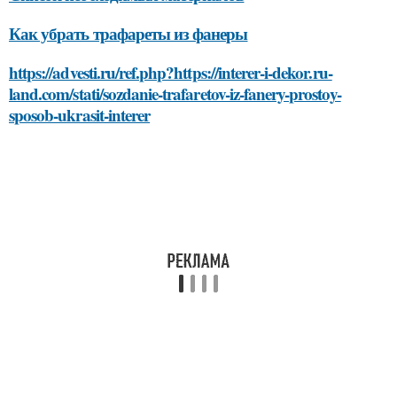
Как убрать трафареты из фанеры
https://advesti.ru/ref.php?https://interer-i-dekor.ru-
land.com/stati/sozdanie-trafaretov-iz-fanery-prostoy-
sposob-ukrasit-interer