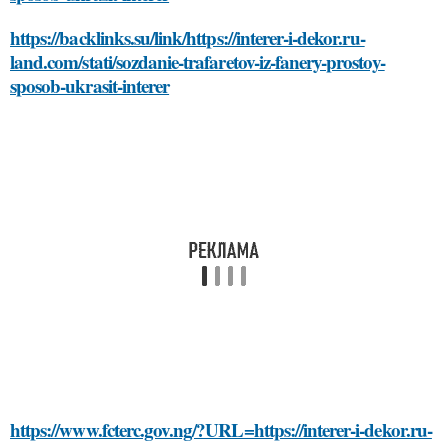
https://backlinks.su/link/https://interer-i-dekor.ru-
land.com/stati/sozdanie-trafaretov-iz-fanery-prostoy-
sposob-ukrasit-interer
https://www.fcterc.gov.ng/?URL=https://interer-i-dekor.ru-