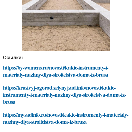
Ссылки:
https://by-womens.ru/novosti/kakie-instrumenty-i-
materialy-nuzhny-dlya-stroitelstva-doma-iz-brusa
https://krasivyj-ogorod.zelynyjsad.info/novosti/kakie-
instrumenty-i-materialy-nuzhny-dlya-stroitelstva-doma-iz-
brusa
https://mysadinfo.ru/novosti/kakie-instrumenty-i-materialy-
nuzhny-dlya-stroitelstva-doma-iz-brusa