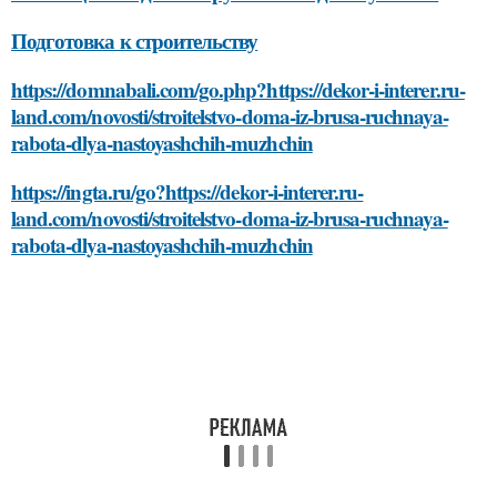
Подготовка к строительству
https://domnabali.com/go.php?https://dekor-i-interer.ru-
land.com/novosti/stroitelstvo-doma-iz-brusa-ruchnaya-
rabota-dlya-nastoyashchih-muzhchin
https://ingta.ru/go?https://dekor-i-interer.ru-
land.com/novosti/stroitelstvo-doma-iz-brusa-ruchnaya-
rabota-dlya-nastoyashchih-muzhchin