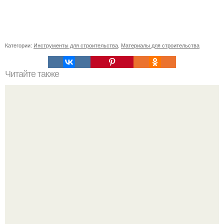
Категории:
Инструменты для строительства
,
Материалы для строительства
Читайте также
Как усмановая диета Екатерины помогает сбросить вес
Мало кто знает, что Элизабет олсен получила роль алы
Ванды максимофф не сразу.