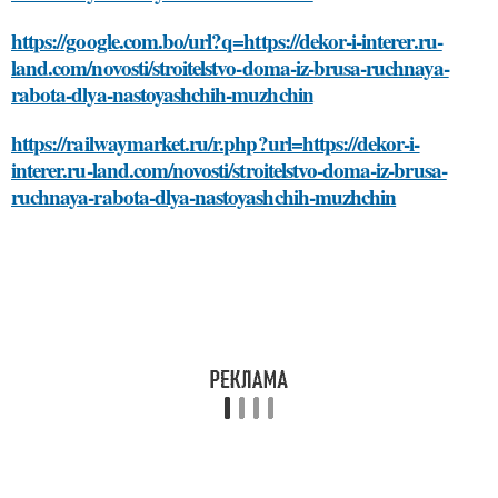
https://google.com.bo/url?q=https://dekor-i-interer.ru-
land.com/novosti/stroitelstvo-doma-iz-brusa-ruchnaya-
rabota-dlya-nastoyashchih-muzhchin
https://railwaymarket.ru/r.php?url=https://dekor-i-
interer.ru-land.com/novosti/stroitelstvo-doma-iz-brusa-
ruchnaya-rabota-dlya-nastoyashchih-muzhchin