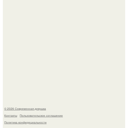
У юли Гаврилиной снова случился конфликт с комиком
Ильей Соболевым.
Рацион 1400 калорий.
© 2026 Современная девушка
Контакты
Пользовательское соглашение
Политика конфидециальности