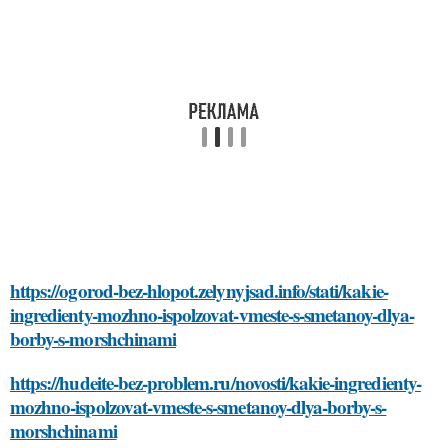
https://ogorod-bez-hlopot.zelynyjsad.info/stati/kakie-
ingredienty-mozhno-ispolzovat-vmeste-s-smetanoy-dlya-
borby-s-morshchinami
https://hudeite-bez-problem.ru/novosti/kakie-ingredienty-
mozhno-ispolzovat-vmeste-s-smetanoy-dlya-borby-s-
morshchinami