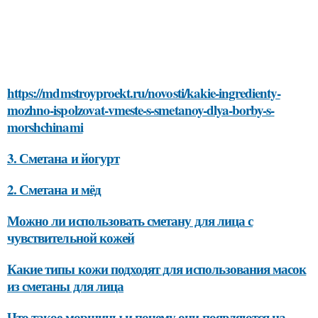
https://mdmstroyproekt.ru/novosti/kakie-ingredienty-
mozhno-ispolzovat-vmeste-s-smetanoy-dlya-borby-s-
morshchinami
3. Сметана и йогурт
2. Сметана и мёд
Можно ли использовать сметану для лица с
чувствительной кожей
Какие типы кожи подходят для использования масок
из сметаны для лица
Что такое морщины и почему они появляются на