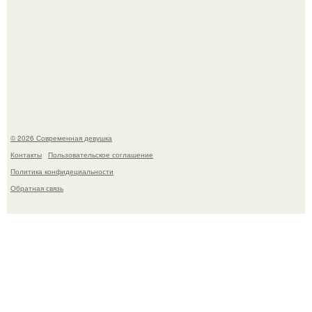
Лишь в том случае, если есть в истории моды идеал, то
это Синди Кроуфорд.
© 2026 Современная девушка
Контакты
Пользовательское соглашение
Политика конфидециальности
Обратная связь