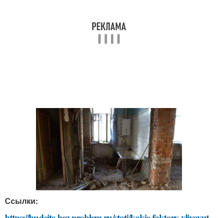
Ссылки:
https://hudeite-bez-problem.ru/stati/kakie-faktory-vliyayut-