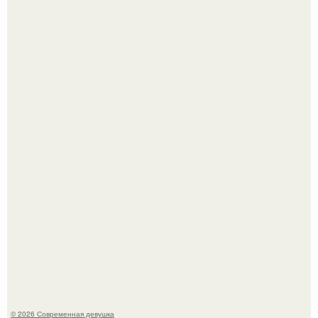
Платье, которое до сих пор вызывает споры спустя годы.
Кристина асмус опубликовала пляжные фото с 12-
летней дочерью от Гарика Харламова.
© 2026 Современная девушка