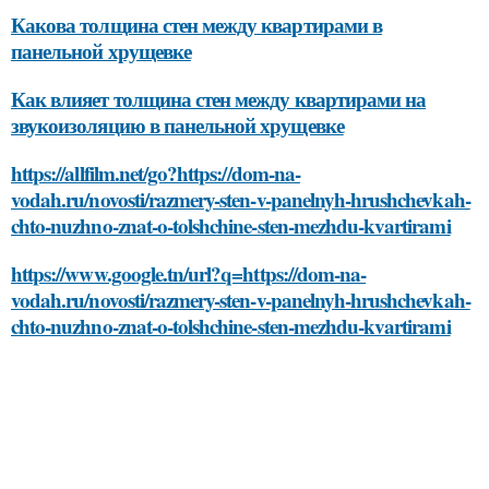
Какова толщина стен между квартирами в
панельной хрущевке
Как влияет толщина стен между квартирами на
звукоизоляцию в панельной хрущевке
https://allfilm.net/go?https://dom-na-
vodah.ru/novosti/razmery-sten-v-panelnyh-hrushchevkah-
chto-nuzhno-znat-o-tolshchine-sten-mezhdu-kvartirami
https://www.google.tn/url?q=https://dom-na-
vodah.ru/novosti/razmery-sten-v-panelnyh-hrushchevkah-
chto-nuzhno-znat-o-tolshchine-sten-mezhdu-kvartirami