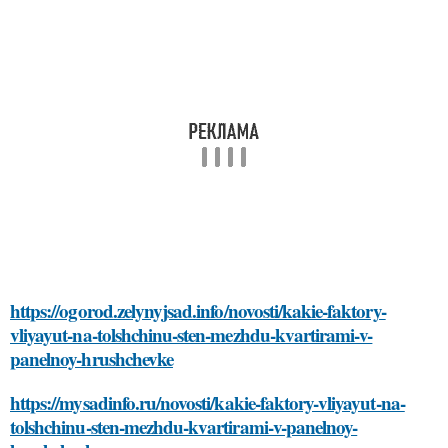
https://ogorod.zelynyjsad.info/novosti/kakie-faktory-
vliyayut-na-tolshchinu-sten-mezhdu-kvartirami-v-
panelnoy-hrushchevke
https://mysadinfo.ru/novosti/kakie-faktory-vliyayut-na-
tolshchinu-sten-mezhdu-kvartirami-v-panelnoy-